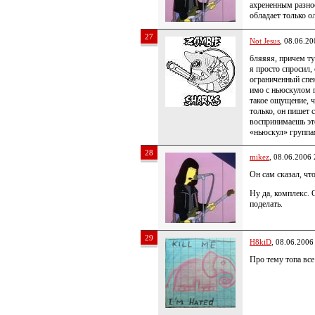
ахрененным разно
обладает только о
27
Not Jesus
, 08.06.20
бляяяя, причем ту
я просто спросил,
ограниченный спек
имо с ньюскулом 
такое ощущение, ч
только, он пишет
воспринимаешь это
«ньюскул» групп
28
mikez
, 08.06.2006 
Он сам сказал, чт
Ну да, комплекс. 
поделать.
29
H8kiD
, 08.06.2006
Про тему топа вс