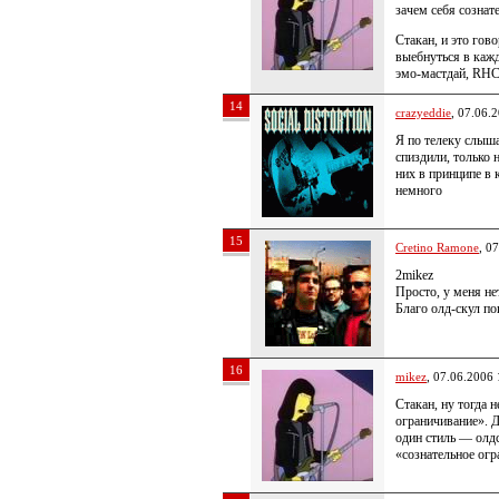
зачем себя сознат
Стакан, и это гов
выебнуться в кажд
эмо-мастдай, RH
14
crazyeddie
, 07.06.
Я по телеку слышал
спиздили, только 
них в принципе в 
немного
15
Cretino Ramone
, 0
2mikez
Просто, у меня не
Благо олд-скул по
16
mikez
, 07.06.2006 
Стакан, ну тогда 
ограничивание». Д
один стиль — олдс
«сознательное ог