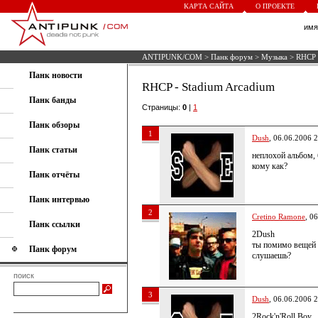
КАРТА САЙТА
О ПРОЕКТЕ
им
ANTIPUNK/COM
>
Панк форум
>
Музыка
> RHCP 
Панк новости
RHCP - Stadium Arcadium
Панк банды
Страницы:
0
|
1
Панк обзоры
1
Dush
, 06.06.2006 
Панк статьи
неплохой альбом, 
кому как?
Панк отчёты
Панк интервью
2
Cretino Ramone
, 0
Панк ссылки
2Dush
ты помимо вещей 
Панк форум
слушаешь?
поиск
3
Dush
, 06.06.2006 
2Rock'n'Roll Boy