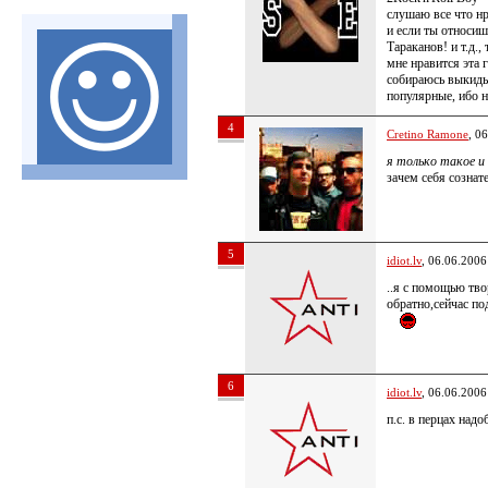
слушаю все что нр
и если ты относиш
Тараканов! и т.д.,
мне нравится эта г
собираюсь выкиды
популярные, ибо н
4
Cretino Ramone
, 0
я только такое 
зачем себя сознат
5
idiot.lv
, 06.06.2006
..я с помощью тво
обратно,сейчас по
6
idiot.lv
, 06.06.2006
п.с. в перцах надо