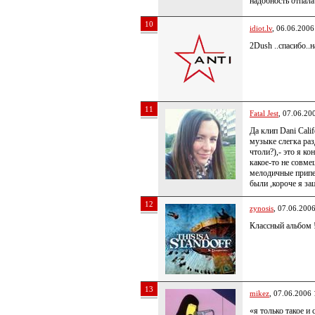
надобность отпал
10
idiot.lv
, 06.06.2006
2Dush ..спасибо..
11
Fatal Jest
, 07.06.20
Да клип Dani Cali
музыке слегка раз
чтоли?),- это я к
какое-то не совме
мелодичные припе
были ,короче я за
12
zynosis
, 07.06.200
Классный альбом !!
13
mikez
, 07.06.2006 
«я только такое 