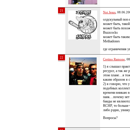
21
Not Jesus
, 08.06.20
олдскульный поп-п
может быть, такой 
может быть похожи
Buzzcocks
может быть таким,
Methadones
где ограничения у
22
Cretino Ramone
, 0
1) я слышал прак
ресурсе, а так же
этом плане…я тож
каким образом я 
2) я говорю, что 
подобных коллекти
времени вникаю в 
панк…почему нет 
банды не являютс
RCHP, то больше ч
либо рэдио, уви
Вопросы?