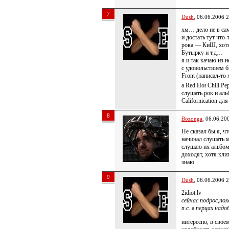
7
Dush
, 06.06.2006 
хм… дело не в са
и достать тут что
рока — КиШ, хотя
Бутырку и т.д…
я и так качаю из 
с удовольствием б
Front (написал-то
а Red Hot Chili Pe
слушать рок и аль
Californication д
8
Bozonga
, 06.06.20
Не сказал бы я, ч
начинал слушать м
слушаю их альбом
доходят, хотя клип
знаю
9
Dush
, 06.06.2006 
2idiot.lv
сейчас подрос,по
п.с. в перцах надо
интересно, в свое