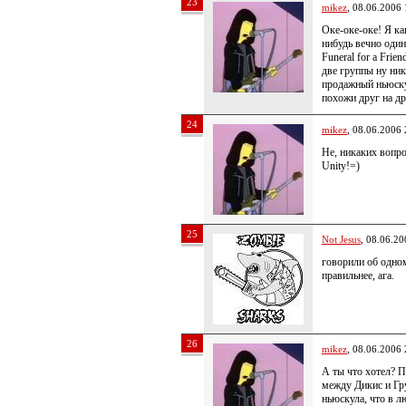
23
mikez
, 08.06.2006 
Оке-оке-оке! Я ка
нибудь вечно один
Funeral for a Frie
две группы ну ни
продажный ньюску
похожи друг на др
24
mikez
, 08.06.2006 
Не, никаких вопро
Unity!=)
25
Not Jesus
, 08.06.20
говорили об одном
правильнее, ага.
26
mikez
, 08.06.2006 
А ты что хотел? 
между Дикис и Гру
ньюскула, что в л