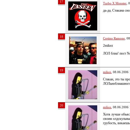
17
Turbo X Monster
, 
да-да, Стакана сно
18
Cretino Ramone
, 0
2mikez
ЛОЛ блиа! пост №
19
mikez
, 08.06.2006 
Стакан, это ты пр
ЛОЛьноблиашного
20
mikez
, 08.06.2006 
Хотя лучше объяс
своим олдскульным
грубость, вякаешь