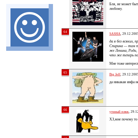
Бля, не может быт
любому.
64
SASHA
, 29.12.200
да я без всяких,
Спирина — там п
же Ленина, Роди,
что же теперь п
Мне тоже интересн
65
Big Jeff
, 29.12.200
да никакая инфа не
66
утиный пляж
, 29.1
ХЗ,мне почему то 