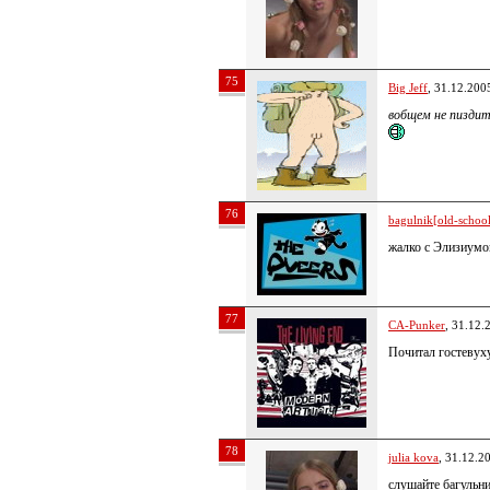
75
Big Jeff
, 31.12.200
вобщем не пизди
76
bagulnik[old-school 
жалко с Элизиумо
77
CA-Punker
, 31.12.
Почитал гостевух
78
julia kova
, 31.12.2
слушайте багульни