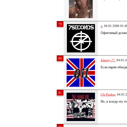
79
x
, 04.01.2006 01:4
Офигенный должен
80
Johnny-77
, 04.01.
Если парни объедя
81
CA-Punker
, 04.01.
Не, я всегда эту 