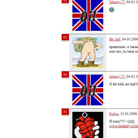
82
Johnny-77
, 04.01.
83
Big Jeff
, 04.01.200
правильно. я так
или что_то типа т
84
Johnny-77
, 04.01.
If the kids are had b
85
Ka3eu
, 21.01.2006
В тему!!!! =)))))
www.tarakany.ru/im