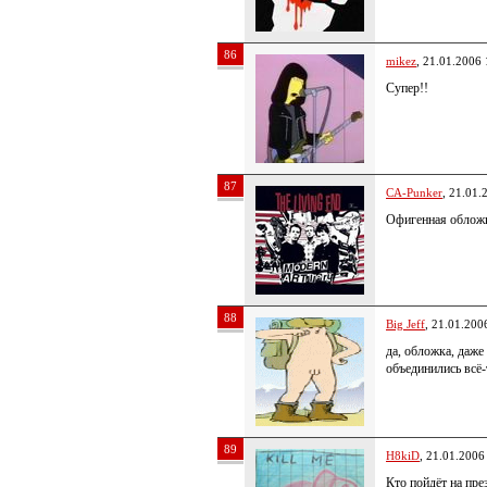
86
mikez
, 21.01.2006 
Супер!!
87
CA-Punker
, 21.01.
Офигенная облож
88
Big Jeff
, 21.01.200
да, обложка, даже
объединились всё
89
H8kiD
, 21.01.2006
Кто пойдёт на пр