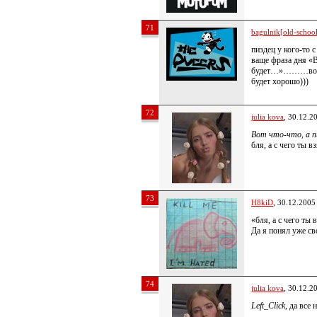
71
bagulnik[old-school 
пиздец у кого-то
ваще фраза дня «В
будет…»………вобще
будет хорошо)))
72
julia kova
, 30.12.2
Вот что-что, а 
бля, а с чего ты в
73
H8kiD
, 30.12.2005
«бля, а с чего ты 
Да я понял уже св
74
julia kova
, 30.12.2
Left_Click
, да все