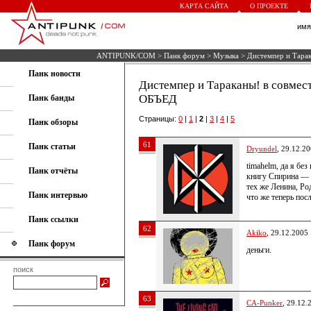
КАРТА САЙТА
О ПРОЕКТЕ
им
ANTIPUNK/COM
>
Панк форум
>
Музыка
> Дистемпер и Тара
Панк новости
Дистемпер и Тараканы! в совм
ОБЪЕД
Панк банды
Страницы:
0
|
1
|
2
|
3
|
4
|
5
Панк обзоры
61
Панк статьи
Dryundel
, 29.12.2
timahelm, да я бе
Панк отчёты
книгу Спирина — 
тех же Ленина, Ро
Панк интервью
что же теперь по
Панк ссылки
62
Akiko
, 29.12.2005
Панк форум
деньги.
поиск
63
CA-Punker
, 29.12.