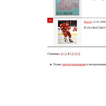
90
Rancid
, 21.01.2006
И 24 в Red Club'е?
Страницы:
0
|
1
|
2
|
3
|
4
|
5
Только
зарегистрированные
и авторизованны