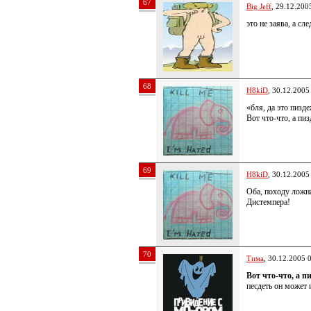
67
Big Jeff
, 29.12.200
это не заява, а сл
68
H8kiD
, 30.12.2005
«бля, да это пизд
Вот что-что, а пи
69
H8kiD
, 30.12.2005
Оба, походу ложна
Дистемпера!
70
Тима
, 30.12.2005 
Вот что-что, а п
песдеть он может 