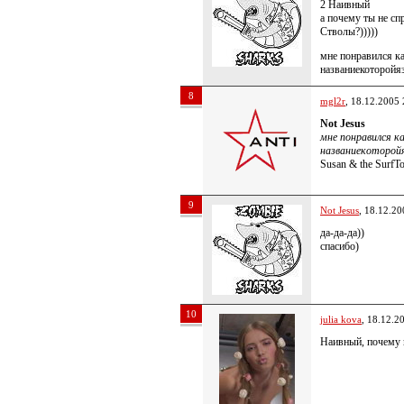
2 Наивный
а почему ты не сп
Стволы?)))))
мне понравился к
названиекоторойя
8
mgl2r
, 18.12.2005 
Not Jesus
мне понравился к
названиекоторой
Susan & the SurfT
9
Not Jesus
, 18.12.20
да-да-да))
спасибо)
10
julia kova
, 18.12.2
Наивный, почему к