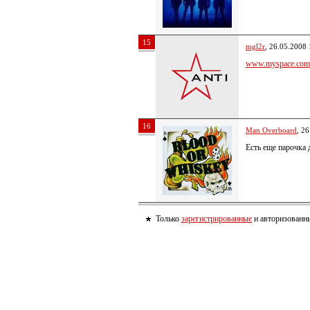
15
mgl2r
, 26.05.2008 
www.myspace.com/
16
Man Overboard
, 2
Есть еще парочка 
Только
зарегистрированные
и авторизованны