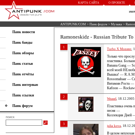
КАРТА САЙТА
О ПРОЕКТЕ
им
ANTIPUNK/COM
>
Панк форум
>
Музыка
> Ramone
Панк новости
Ramoneskidz - Russian Tribute T
Панк банды
1
Turbo X Monster
, 
Панк обзоры
Только что прослу
пластинка. Больше
Панк статьи
Banana Gang — So
всей моей НЕлюбв
Панк отчёты
Вышка! — R.A.M.
Rossomahaar — Cre
Витамин Роста — R
Панк интервью
Кабзон — Rockaw
Панк ссылки
2
Weasel
, 18.12.2005
Панк форум
Пластинка очень 
песня —
Коллекция Дней 
поиск
3
julia kova
, 18.12.2
В целом неплохая