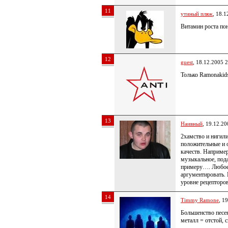
11
утиный пляж
, 18.1
Витамин роста по
12
guest
, 18.12.2005 
Только Ramonakid
13
Наивный
, 19.12.20
2хамство и нигили
положительные и 
качеств. Например
музыкальное, пода
примеру…. Любое 
аргументировать. 
уровне рецепторо
14
Timmy Ramone
, 1
Большенство песен
металл = отстой, 