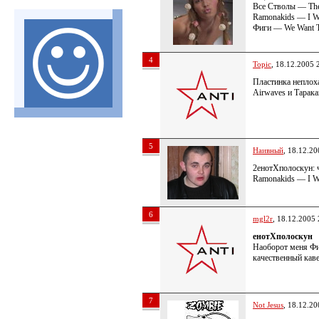
Все Стволы — The
Ramonakids — I Wo
Фиги — We Want T
4
Topic
, 18.12.2005 
Пластинка неплох
Airwaves и Таракан
5
Наивный
, 18.12.20
2енотХполоскун: ч
Ramonakids — I Wo
6
mgl2r
, 18.12.2005 
енотХполоскун
Наоборот меня Фиг
качественный кав
7
Not Jesus
, 18.12.20