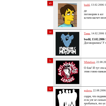
49
budil
, 13.02.2006 
да
поговорим в асе
кстати насчет пе
50
Тима
, 14.02.2006 
budil, 13.02.2006 
Договорились! У м
51
Whitefoot
, 22.08.2
О бля! И тут эти 
этим говно-панкам
52
golova
, 22.08.2006
сорри, что подним
если уж не самым
пробиться, то их 