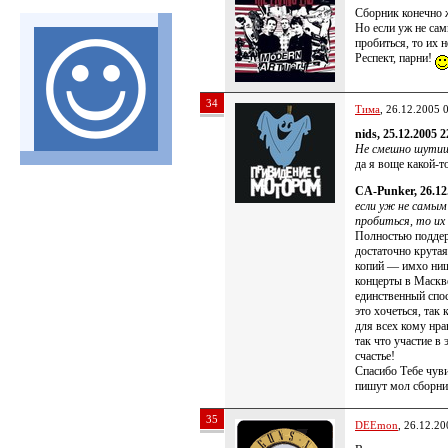
Сборник конечно 
Но если уж не са
пробиться, то их н
Респект, парни!
34
Тима
, 26.12.2005 
nids, 25.12.2005 2
Не смешно шутиш
да я воще какой-т
CA-Punker, 26.12
если уж не самым
пробиться, то их 
Полностью поддер
достаточно крута
копий — имхо ниш
концерты в Маскве
единственный спо
это хочеться, так 
для всех кому нра
так что участие в
счастье!
Спасибо Тебе чуви
пишут мол сборник
35
DEEmon
, 26.12.20