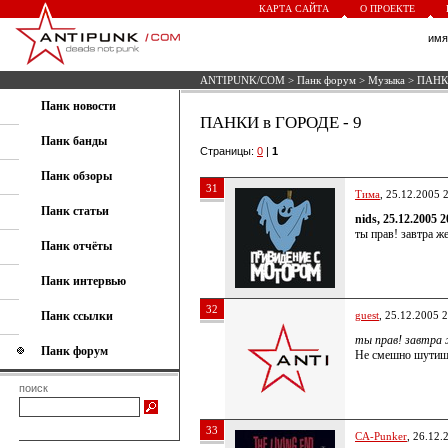
КАРТА САЙТА
О ПРОЕКТЕ
им
ANTIPUNK/COM
>
Панк форум
>
Музыка
> ПАНКИ
Панк новости
ПАНКИ в ГОРОДЕ - 9
Панк банды
Страницы:
0
|
1
Панк обзоры
31
Тима
, 25.12.2005 
Панк статьи
nids, 25.12.2005 2
ты прав! завтра ж
Панк отчёты
Панк интервью
32
Панк ссылки
guest
, 25.12.2005 
ты прав! завтра 
Панк форум
Не смешно шутиш
поиск
33
CA-Punker
, 26.12.