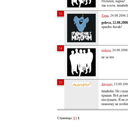
Респект, парни!
так и есть. timah
53
Тима
, 24.08.2006 
golova, 22.08.2006
spasibo 4uvak!
54
golova
, 24.08.2006
не за что
55
Anyway
, 13.09.200
timahelm. Не слуш
крыши. Всё делае
послушать. Я не о
помоему не особен
Страницы:
0
|
1