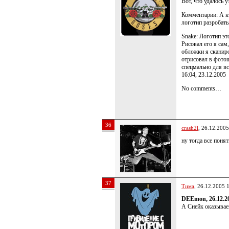
Вот, что удалось 
Комментарии: А к
логотип разробат
Snake: Логотип эт
Рисовал его я сам
обложки я сканиро
отрисовал в фото
спецмально для вс
16:04, 23.12.2005
No comments…
36
crash2l
, 26.12.2005
ну тогда все понят
37
Тима
, 26.12.2005 
DEEmon, 26.12.20
А Снейк оказывае