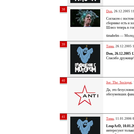
38
Don
, 26.12.2005 1
Согласен с постом
сборнике есть и 
Шлюз теперь в го
timahelm — Моло
39
Тима
, 26.12.2005 
Don, 26.12.2005 1
Спасибо дружище
40
Joe_The_Sociopat
,
Да, это безусловн
обезумевших фанат
41
Тима
, 11.01.2006 
LeopArD, 10.01.2
интересуют тольк