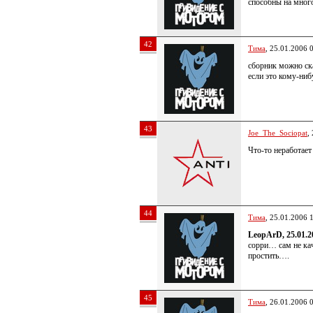
способны на мног
42
Тима
, 25.01.2006 
сборник можно ска
если это кому-ниб
43
Joe_The_Sociopat
,
Что-то неработае
44
Тима
, 25.01.2006 
LeopArD, 25.01.2
сорри… сам не ка
простить….
45
Тима
, 26.01.2006 