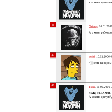
кто знает правил
46
Naivety
, 26.01.200
А у меня работала
47
budil
, 10.02.2006 
=))) есть на одном
48
Тима
, 11.02.2006 
budil, 10.02.2006 
А можно доступ?