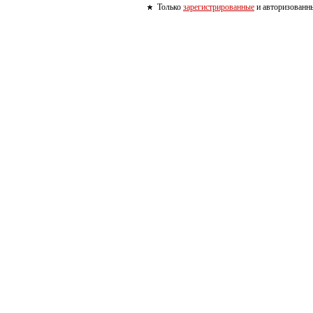
Только
зарегистрированные
и авторизованны