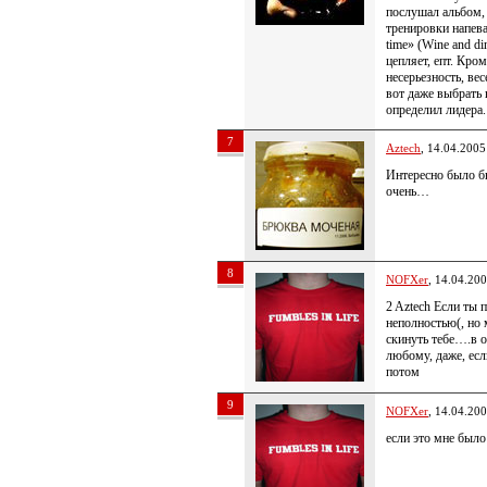
послушал альбом, 
тренировки напева
time» (Wine and di
цепляет, епт. Кро
несерьезность, ве
вот даже выбрать 
определил лидера.
7
Aztech
, 14.04.2005
Интересно было бы
очень…
8
NOFXer
, 14.04.20
2 Aztech Если ты п
неполностью(, но 
скинуть тебе….в о
любому, даже, есл
потом
9
NOFXer
, 14.04.20
если это мне был