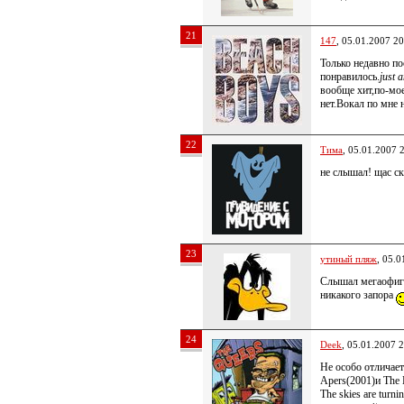
21
147
, 05.01.2007 20
Только недавно п
понравилось.
just a
вообще хит,по-мо
нет.Вокал по мне 
22
Тима
, 05.01.2007 
не слышал! щас с
23
утиный пляж
, 05.0
Слышал мегаофиге
никакого запора
24
Deek
, 05.01.2007 
Не особо отличает
Apers(2001)и The 
The skies are turn