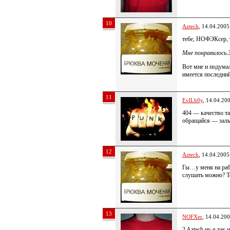
10
Aztech
, 14.04.2005
тебе, НОФЭКсер, 
Мне понравилось.З
Вот мне и подумал
имеется последни
11
EvlLb0y
, 14.04.20
404 — качество та
обращайся — зал
12
Aztech
, 14.04.2005
Гы…у меня на раб
слушать можно? 
13
NOFXer
, 14.04.20
2 Aztech ну я так 