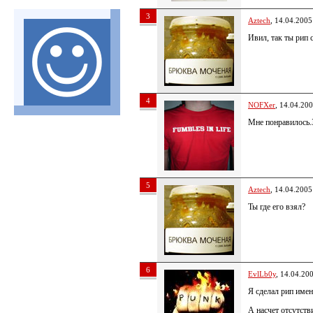
3
Aztech
, 14.04.2005
Ивил, так ты рип 
4
NOFXer
, 14.04.20
Мне понравилось.З
5
Aztech
, 14.04.2005
Ты где его взял?
6
EvlLb0y
, 14.04.20
Я сделал рип имен
А насчет отсутст