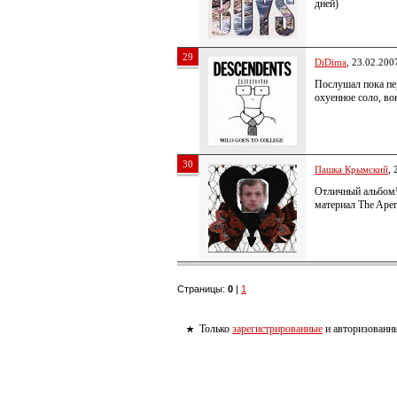
дней)
29
DiDima
, 23.02.200
Послушал пока пе
охуенное соло, в
30
Пашка Крымский
, 
Отличный альбом!!
материал The Aper
Страницы:
0
|
1
Только
зарегистрированные
и авторизованны