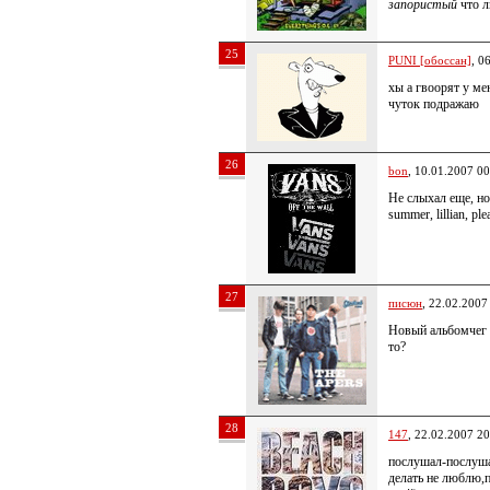
запористый
что л
25
PUNI [обоссан]
, 0
хы а гвоорят у ме
чуток подражаю
26
bon
, 10.01.2007 00
Не слыхал еще, но
summer, lillian, ple
27
писюн
, 22.02.2007
Новый альбомчег 
то?
28
147
, 22.02.2007 20
послушал-послуша
делать не люблю,