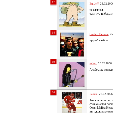
17
Big Jeff
, 23.02.200
не слышал..
если кто-нибудь м
18
Cretino Ramone
, 2
крутой альбом
19
mikez
, 26.02.2006 
Альбом не понрав
20
Rancid
, 26.02.2006
Так что наверно 
если конечно Soni
Один Майка Несса
вы идолопоклонн