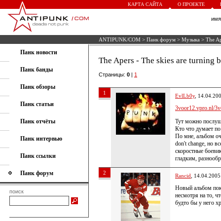
КАРТА САЙТА
О ПРОЕКТЕ
им
ANTIPUNK/COM
>
Панк форум
>
Музыка
> The Ape
Панк новости
The Apers - The skies are turning 
Панк банды
Страницы:
0
|
1
Панк обзоры
1
EvlLb0y
, 14.04.20
Панк статьи
3voor12.vpro.nl/3v
Панк отчёты
Тут можно послуш
Кто что думает по
По мне, альбом оч
Панк интервью
don't change, но в
скоростные боевик
Панк ссылки
гладким, разнообр
Панк форум
2
Rancid
, 14.04.2005
Новый альбом пок
поиск
несмотря на то, ч
будто бы у него х