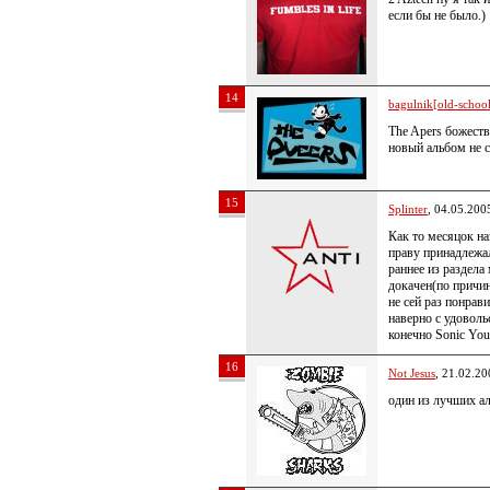
если бы не было.)
14
bagulnik[old-school 
The Apers божест
новый альбом не
15
Splinter
, 04.05.200
Как то месяцок на
праву принадлежа
раннее из раздела 
докачен(по причин
не сей раз понрави
наверно с удоволь
конечно Sonic You
16
Not Jesus
, 21.02.20
один из лучших а