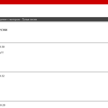
дение с мотором - Тупые песни
есни
3:30
!!!
3:32
20:20