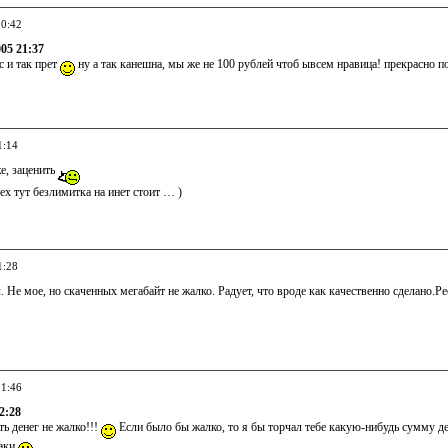
20:42
005 21:37
с и так прет
ну а так канешна, мы же не 100 рублей чтоб ывсем нравица! прекрасно пои
1:14
е, заценить
сех тут безлимитка на инет стоит … )
1:28
 Не мое, но скаченных мегабайт не жалко. Радует, что вроде как качественно сделано.Р
21:46
2:28
ь денег не жалко!!!
Если было бы жалко, то я бы торчал тебе какую-нибудь сумму де
таки