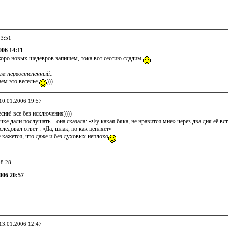
13:51
006 14:11
коро новых шедевров запишем, тока вот сессию сдадим
зм первостепенный..
ем это веселье
)))
 10.01.2006 19:57
ни! все без исключения))))
ке дали послушать…она сказала: «Фу какая бяка, не нравится мне» через два дня её в
следовал ответ : «Да, шлак, но как цепляет»
 кажется, что даже и без духовых неплохо
08:28
006 20:57
 13.01.2006 12:47