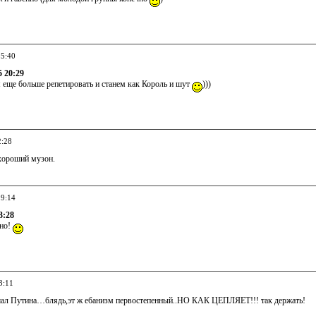
05:40
5 20:29
 еще больше репетировать и станем как Король и шут
)))
2:28
хороший музон.
19:14
3:28
тно!
3:11
шал Путина…блядь,эт ж ебанизм первостепенный..НО КАК ЦЕПЛЯЕТ!!! так держать!