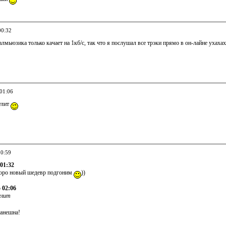
00:32
еалмьюзика только качает на 1кб/с, так что я послушал все трэки прямо в он-лайне ухаха
 01:06
улит
10:59
 01:32
коро новый шедевр подгоним
))
 02:06
улит
канешна!