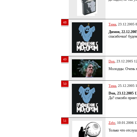
48
Тима
, 23.12.2005 
Димон, 22.12.200
спасибочки! будем
49
Don
, 23.12.2005 1
Молодцы. Очень 
50
Тима
, 25.12.2005 
Don, 23.12.2005 1
Да? спасибо прия
51
Zebr
, 10.01.2006 1
Только что отслу