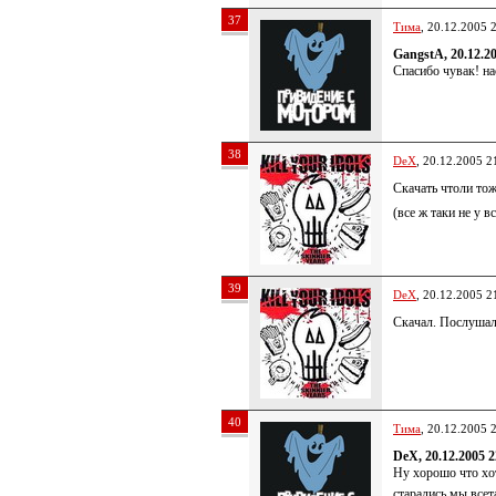
37
Тима
, 20.12.2005 
GangstA, 20.12.2
Спасибо чувак! на
38
DeX
, 20.12.2005 2
Скачать чтоли тож
(все ж таки не у в
39
DeX
, 20.12.2005 2
Скачал. Послушал.
40
Тима
, 20.12.2005 
DeX, 20.12.2005 2
Ну хорошо что хот
старались мы все