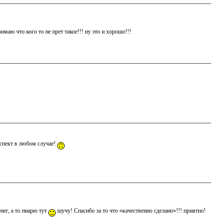
маю что кого то не прет такое!!! ну это и хорошо!!!
еспект в любом случае!
нег, а то пиарю тут
шучу! Спасибо за то что «качественно сделано»!!! приятно!