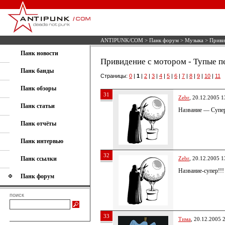
ANTIPUNK/COM
>
Панк форум
>
Музыка
> Приви
Панк новости
Привидение с мотором - Тупые п
Панк банды
Страницы:
0
|
1
|
2
|
3
|
4
|
5
|
6
|
7
|
8
|
9
|
10
|
11
Панк обзоры
31
Zebr
, 20.12.2005 1
Панк статьи
Название — Супер
Панк отчёты
Панк интервью
32
Панк ссылки
Zebr
, 20.12.2005 1
Название-супер!!!
Панк форум
поиск
33
Тима
, 20.12.2005 