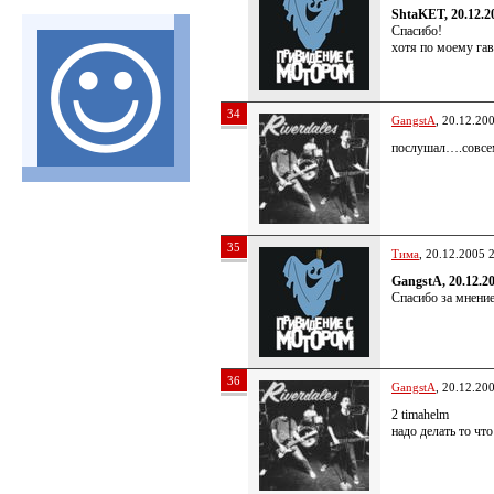
ShtaKET, 20.12.2
Спасибо!
хотя по моему га
34
GangstA
, 20.12.20
послушал….совсем 
35
Тима
, 20.12.2005 
GangstA, 20.12.2
Спасибо за мнение
36
GangstA
, 20.12.20
2 timahelm
надо делать то чт