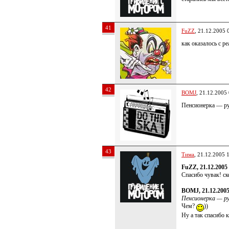
41
FuZZ
, 21.12.2005 
как оказалось с р
42
BOMJ
, 21.12.2005
Пенсионерка — р
43
Тима
, 21.12.2005 
FuZZ, 21.12.2005
Спасибо чувак! с
BOMJ, 21.12.2005
Пенсионерка — р
Чем?
))
Ну а так спасибо 