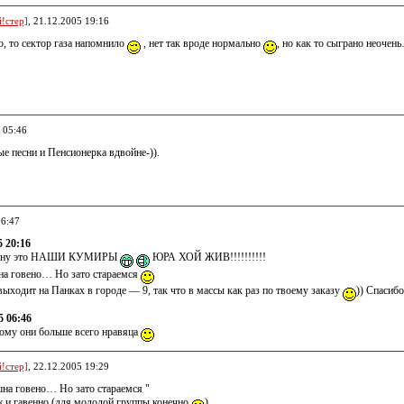
!стер]
, 21.12.2005 19:16
но, то сектор газа напомнило
, нет так вроде нормально
, но как то сыграно неочен
 05:46
е песни и Пенсионерка вдвойне-)).
06:47
5 20:16
) ну это НАШИ КУМИРЫ
ЮРА ХОЙ ЖИВ!!!!!!!!!!
а говено… Но зато стараемся
выходит на Панках в городе — 9, так что в массы как раз по твоему заказу
)) Спасибо
5 06:46
ому они больше всего нравяца
!стер]
, 22.12.2005 19:29
на говено… Но зато стараемся "
уж и гавенно (для молодой группы конечно
)