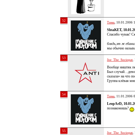
52
Тима
, 10.01.2006 
ShtaKET, 10.01.2
Спасибо чувак! С
блядь,эт ж ебани
мы обычно называ
53
Joe_The_Sociopat
,
Вообще ништяк пес
Был случай…девоч
сказала» на что по
Группа клёвая мне
54
Тима
, 11.01.2006 
LeopArD, 10.01.2
познакомишь?
55
Joe_The_Sociopat
,