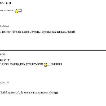
005 14:30
вно название
))))
05 20:23
не мое=) Но все равно молодцы, респект, так держать, ребят!
20:34
005 21:23
! Будем стараца дабы угодлить всем
))) хыыыыы
05 20:37
о ВАМ нравится). За мнение всегда пожалуйста)))