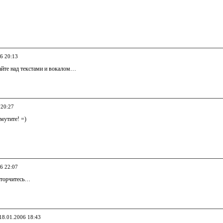
06 20:13
йте над текстами и вокалом…
 20:27
мутите! =)
06 22:07
 сторчитесь…
 18.01.2006 18:43