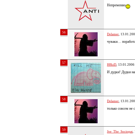
Непременно
56
Delamer
, 13.01.20
чуваки… поработа
57
H8kiD
, 13.01.2006
И дудки! Дудки на
58
Delamer
, 13.01.20
только совсем не
59
Joe_The_Sociopat
,