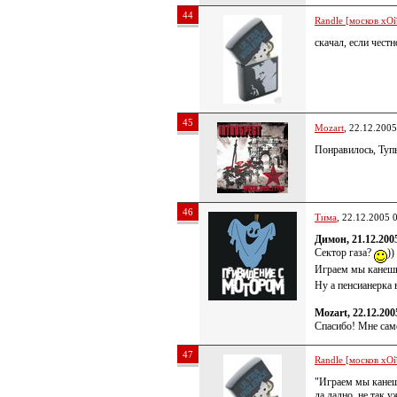
44
Randle [москов хОй
скачал, если чест
45
Mozart
, 22.12.2005
Понравилось, Тупы
46
Тима
, 22.12.2005 
Димон, 21.12.200
Сектор газа?
)
Играем мы канешн
Ну а пенсианерка 
Mozart, 22.12.200
Спасибо! Мне сам
47
Randle [москов хОй
"Играем мы канеш
да ладно, не так 