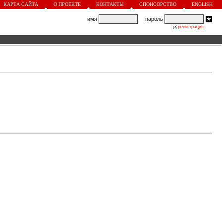
КАРТА САЙТА
О ПРОЕКТЕ
КОНТАКТЫ
СПОНСОРСТВО
ENGLISH
имя
пароль
регистрация