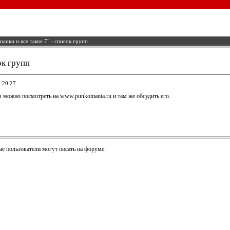
панки и все такое 7" - список групп
ок групп
5 20:27
 можно посмотреть на www.punkomania.ru и там же обсудить его.
е пользователи могут писать на форуме.