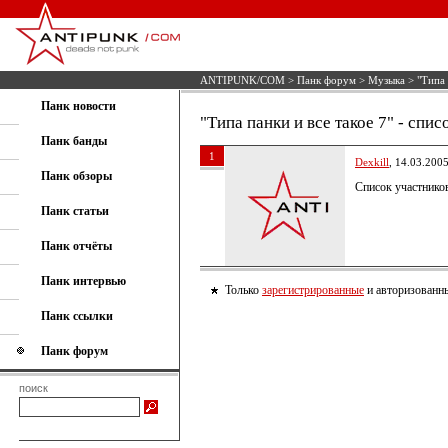
ANTIPUNK/COM
>
Панк форум
>
Музыка
> "Типа 
Панк новости
"Типа панки и все такое 7" - спис
Панк банды
1
Dexkill
, 14.03.200
Панк обзоры
Список участников
Панк статьи
Панк отчёты
Панк интервью
Только
зарегистрированные
и авторизованны
Панк ссылки
Панк форум
поиск