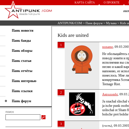
КАРТА САЙТА
О ПРОЕКТЕ
им
ANTIPUNK/COM
>
Панк форум
>
Музыка
> Kids a
Панк новости
Kids are united
Панк банды
1
noname
, 09.03.200
Панк обзоры
Не обольщайтесь п
поводу юнити и пр
Панк статьи
исполнении вы сл
песню и какой вар
Панк отчёты
напомню, ее испол
понеслось. Мне ли
концертника Screa
Панк интервью
Teenage Riot.
Панк ссылки
2
Astrozombi
, 09.03
Панк форум
Ja snachal slischal 
ja ische punk osobo 
uslischal ot Sham 
поиск
bolsche pret bolshe 
3
(гость), 09.03.200