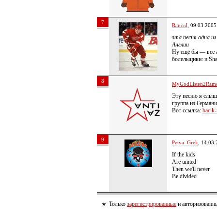
7
Rancid
, 09.03.2005
эта песня одна и
Англии
Ну ещё бы — все 
болельщики: и Sh
8
MyGodListen2Ram
Эту песню я слыш
группа из Германи
Вот ссылка:
bacik-
9
Petya_Grek
, 14.03
If the kids
Are united
Then we'll never
Be divided
Только
зарегистрированные
и авторизованны