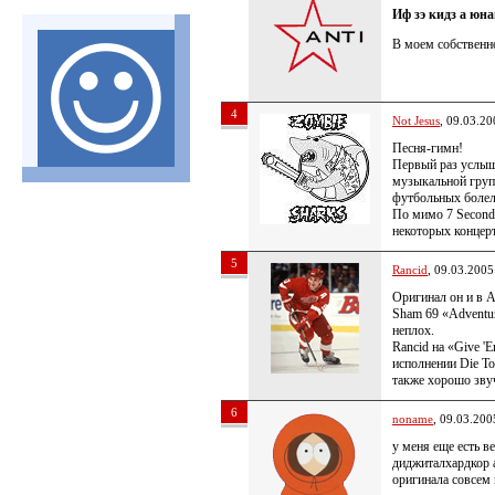
Иф зэ кидз а юна
В моем собственно
4
Not Jesus
, 09.03.20
Песня-гимн!
Первый раз услыш
музыкальной груп
футбольных болел
По мимо 7 Seconds
некоторых концерт
5
Rancid
, 09.03.2005
Оригинал он и в 
Sham 69 «Adventu
неплох.
Rancid на «Give 'E
исполнении Die To
также хорошо зв
6
noname
, 09.03.200
у меня еще есть в
диджиталхардкор 
оригинала совсем