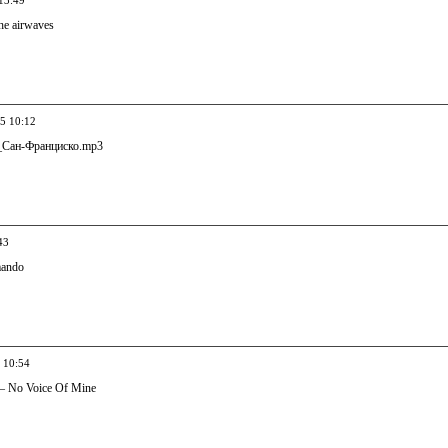
13:49
e airwaves
05 10:12
Сан-Франциско.mp3
43
ando
 10:54
— No Voice Of Mine