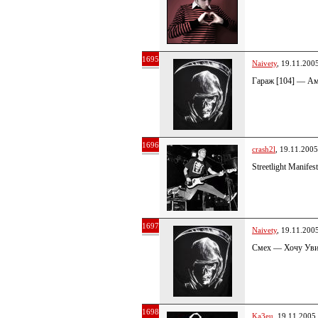
1695
Naivety
, 19.11.200
Гараж [104] — А
1696
crash2l
, 19.11.2005
Streetlight Manifes
1697
Naivety
, 19.11.200
Смех — Хочу Уви
1698
Ka3eu
, 19.11.2005