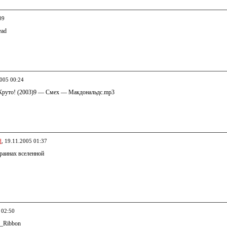
09
ead
2005 00:24
Круто! (2003)9 — Смех — Макдональдс.mp3
d
, 19.11.2005 01:37
аинах вселенной
 02:50
r_Ribbon