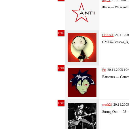
mgl2r
, 19.11.2005 
Фиги — We want th
1703
CHEzzY
, 20.11.20
СМЕХ-Вписка_В_
1704
Pit
, 20.11.2005 10:
Ramones — Comm
1705
crash2l
, 20.11.2005
Strung Out — 08 