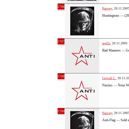
1706
Naivety
, 20.11.200
Huntingtons — (20
1707
mgl2r
, 20.11.2005 
Bad Manners — Gon
1708
Сергей С.
, 20.11.2
Narziss — Neue We
1709
Naivety
, 20.11.200
Anti-Flag — Sold 