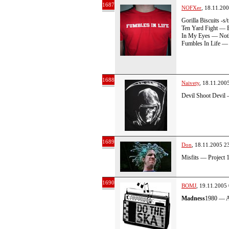
1687
NOFXer
, 18.11.20
Gorilla Biscuits -s/
Ten Yard Fight — 
In My Eyes — Noth
Fumbles In Life —
1688
Naivety
, 18.11.200
Devil Shoot Devil
1689
Don
, 18.11.2005 2
Misfits — Project 
1690
BOMJ
, 19.11.2005
Madness
1980 — A