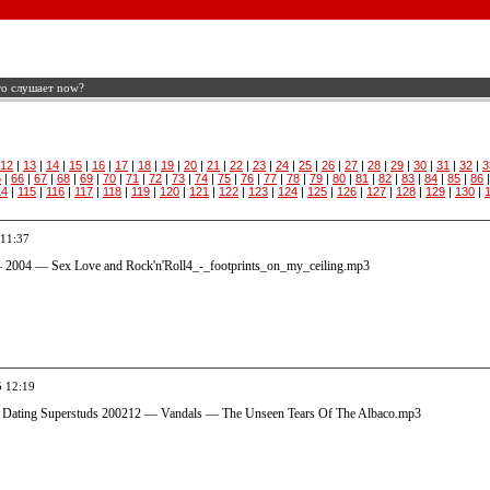
то слушает now?
12
|
13
|
14
|
15
|
16
|
17
|
18
|
19
|
20
|
21
|
22
|
23
|
24
|
25
|
26
|
27
|
28
|
29
|
30
|
31
|
32
|
3
5
|
66
|
67
|
68
|
69
|
70
|
71
|
72
|
73
|
74
|
75
|
76
|
77
|
78
|
79
|
80
|
81
|
82
|
83
|
84
|
85
|
86
14
|
115
|
116
|
117
|
118
|
119
|
120
|
121
|
122
|
123
|
124
|
125
|
126
|
127
|
128
|
129
|
130
|
 11:37
 — 2004 — Sex Love and Rock'n'Roll4_-_footprints_on_my_ceiling.mp3
5 12:19
t Dating Superstuds 200212 — Vandals — The Unseen Tears Of The Albaco.mp3