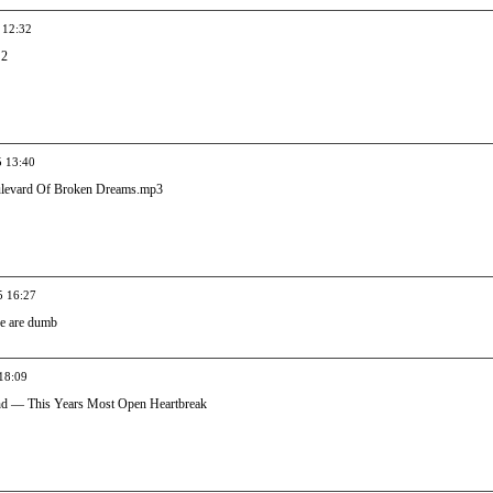
 12:32
 2
5 13:40
levard Of Broken Dreams.mp3
5 16:27
 are dumb
18:09
end — This Years Most Open Heartbreak