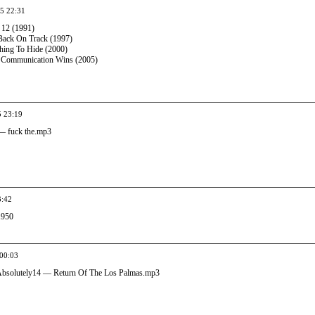
05 22:31
t 12 (1991)
Back On Track (1997)
ing To Hide (2000)
 Communication Wins (2005)
5 23:19
 — fuck the.mp3
3:42
1950
 00:03
bsolutely14 — Return Of The Los Palmas.mp3