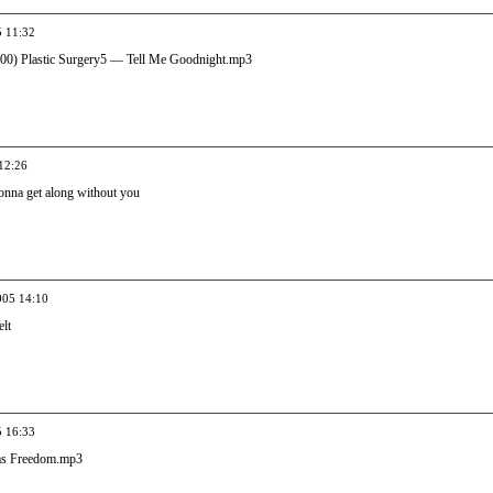
5 11:32
00) Plastic Surgery5 — Tell Me Goodnight.mp3
12:26
na get along without you
005 14:10
lt
5 16:33
as Freedom.mp3