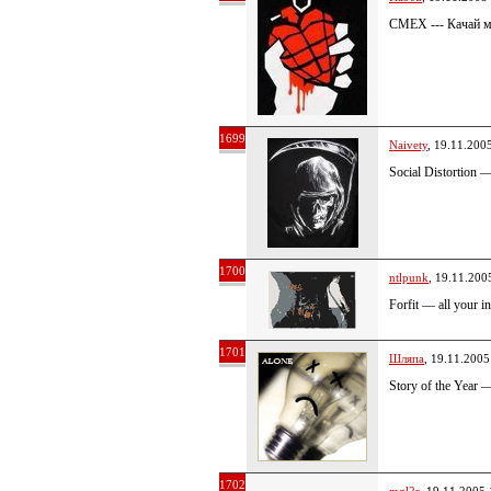
СМЕХ --- Качай
1699
Naivety
, 19.11.200
Social Distortion
1700
ntlpunk
, 19.11.200
Forfit — all your i
1701
Шляпа
, 19.11.2005
Story of the Year 
1702