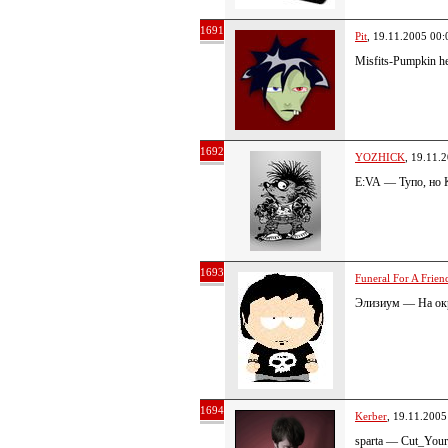
1691
Pit
, 19.11.2005 00:
Misfits-Pumpkin h
1692
YOZHICK
, 19.11.
E:VA — Тупо, но 
1693
Funeral For A Frien
Элизиум — На окр
1694
Kerber
, 19.11.2005
sparta — Cut_You