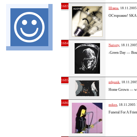
1683
Шляпа
, 18.11.2005
ОСторожно! SKA
1684
Naivety
, 18.11.200
-Green Day — Bou
1685
ntlpunk
, 18.11.200
Home Grown — we
1686
mikez
, 18.11.2005 
Funeral For A Fri