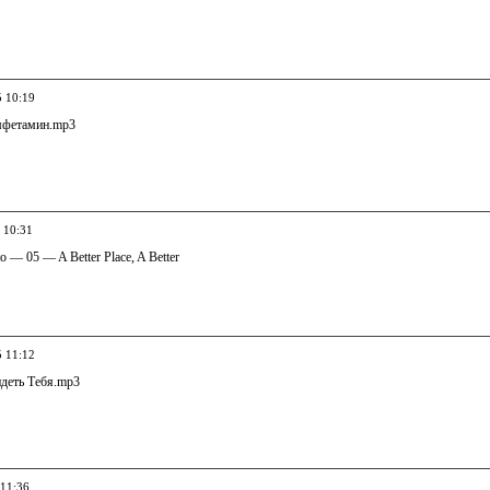
5 10:19
мфетамин.mp3
 10:31
to — 05 — A Better Place, A Better
5 11:12
деть Тебя.mp3
 11:36