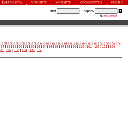
КАРТА САЙТА
О ПРОЕКТЕ
КОНТАКТЫ
СПОНСОРСТВО
ENGLISH
имя
пароль
регистрация
3
|
34
|
35
|
36
|
37
|
38
|
39
|
40
|
41
|
42
|
43
|
44
|
45
|
46
|
47
|
48
|
49
|
50
|
51
|
52
|
53
|
87
|
88
|
89
|
90
|
91
|
92
|
93
|
94
|
95
|
96
|
97
|
98
|
99
|
100
|
101
|
102
|
103
|
104
|
131
|
132
|
133
|
134
|
135
|
136