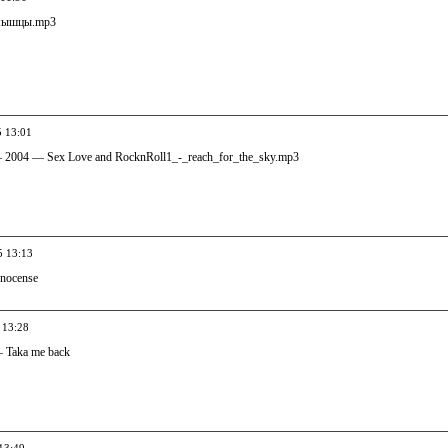
 мышцы.mp3
5 13:01
 — 2004 — Sex Love and RocknRoll1_-_reach_for_the_sky.mp3
5 13:13
nnocense
 13:28
— Taka me back