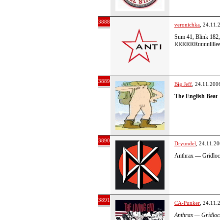
3888
veronichka
, 24.11.
Sum 41, Blink 182,
RRRRRRuuuulllle
3889
Big Jeff
, 24.11.200
The English Beat
3890
Dryundel
, 24.11.2
Anthrax — Gridlo
3891
CA-Punker
, 24.11.
Anthrax — Gridloc