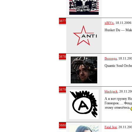
3877
xBIVx
, 18.11.2006
Husker Du — Make
3878
Bozonga
, 18.11.20
Quantic Soul Orch
3879
blackjack
, 20.11.2
А я вот группу Н
Говнорок…. Фенде
этому отнесётесь
3880
Fatal Jest
, 20.11.20