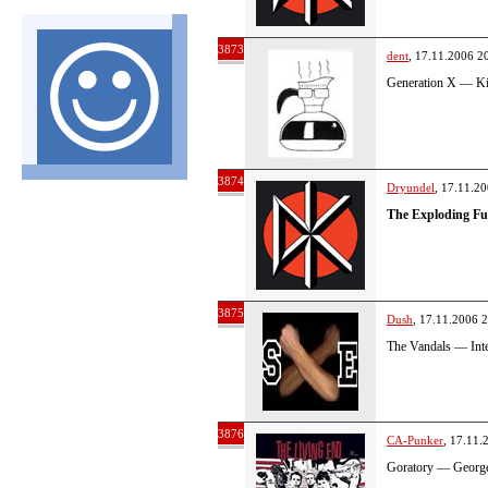
3873
dent
, 17.11.2006 2
Generation X — K
3874
Dryundel
, 17.11.2
The Exploding Fu
3875
Dush
, 17.11.2006 
The Vandals — Inte
3876
CA-Punker
, 17.11.
Goratory — George