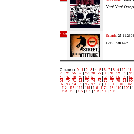
Yum! Yum! Orange
3900
Suicide
, 25.11.200
Less Than Jake
Страницы:
0
|
1
|
2
|
3
|
4
|
5
|
6
|
7
|
8
|
9
|
10
|
11
|
23
|
24
|
25
|
26
|
27
|
28
|
29
|
30
|
31
|
32
|
33
|
34
46
|
47
|
48
|
49
|
50
|
51
|
52
|
53
|
54
|
55
|
56
|
57
69
|
70
|
71
|
72
|
73
|
74
|
75
|
76
|
77
|
78
|
79
|
80
92
|
93
|
94
|
95
|
96
|
97
|
98
|
99
|
100
|
101
|
102
|
112
|
113
|
114
|
115
|
116
|
117
|
118
|
119
|
120
|
1
|
130
|
131
|
132
|
133
|
134
|
135
|
136