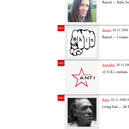
Rancid — Ruby S
3881
dennis
, 20.11.2006
Rancid — I wanna d
3882
draznilka
, 20.11.20
«С.О.К.»-любовь
3883
Roka
, 24.11.2006 
Living End — 'till