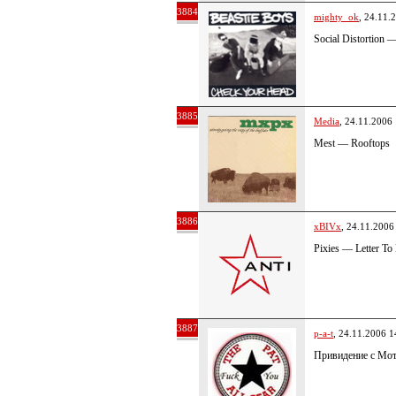
3884
mighty_ok
, 24.11.
Social Distortion
3885
Media
, 24.11.2006
Mest — Rooftops
3886
xBIVx
, 24.11.2006
Pixies — Letter T
3887
p-a-t
, 24.11.2006 1
Привидение с Мо