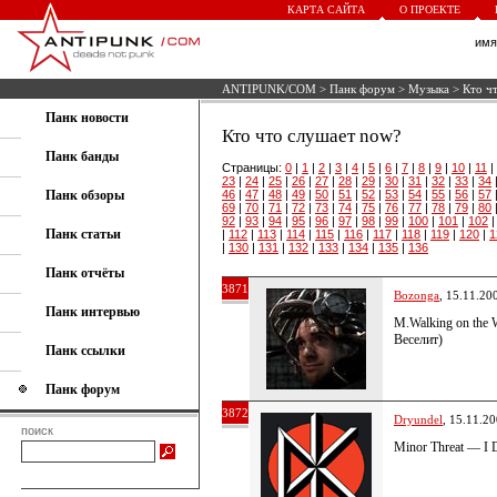
КАРТА САЙТА
О ПРОЕКТЕ
им
ANTIPUNK/COM
>
Панк форум
>
Музыка
> Кто ч
Панк новости
Кто что слушает now?
Панк банды
Страницы:
0
|
1
|
2
|
3
|
4
|
5
|
6
|
7
|
8
|
9
|
10
|
11
|
23
|
24
|
25
|
26
|
27
|
28
|
29
|
30
|
31
|
32
|
33
|
34
Панк обзоры
46
|
47
|
48
|
49
|
50
|
51
|
52
|
53
|
54
|
55
|
56
|
57
69
|
70
|
71
|
72
|
73
|
74
|
75
|
76
|
77
|
78
|
79
|
80
92
|
93
|
94
|
95
|
96
|
97
|
98
|
99
|
100
|
101
|
102
Панк статьи
|
112
|
113
|
114
|
115
|
116
|
117
|
118
|
119
|
120
|
1
|
130
|
131
|
132
|
133
|
134
|
135
|
136
Панк отчёты
3871
Bozonga
, 15.11.20
Панк интервью
M.Walking on the 
Веселит)
Панк ссылки
Панк форум
3872
Dryundel
, 15.11.2
поиск
Minor Threat — I 