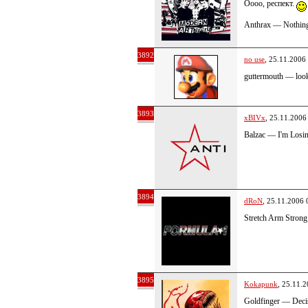
Оооо, респект.
Anthrax — Nothin
3892
no use
, 25.11.2006
guttermouth — looki
3893
xBIVx
, 25.11.2006
Balzac — I'm Los
3894
dRoN
, 25.11.2006 
Stretch Arm Strong
3895
Kokapunk
, 25.11.
Goldfinger — Deci