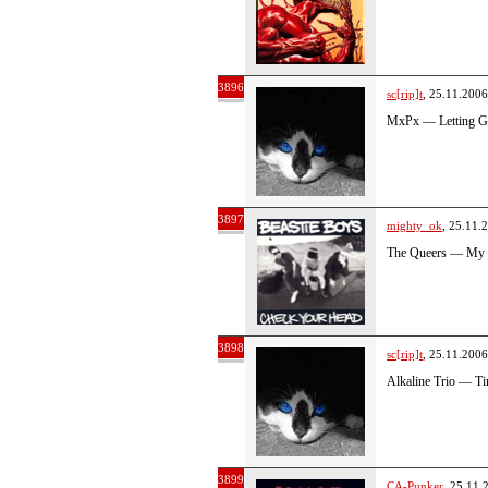
3896
sc[rip]t
, 25.11.2006
MxPx — Letting 
3897
mighty_ok
, 25.11.
The Queers — My 
3898
sc[rip]t
, 25.11.2006
Alkaline Trio — T
3899
CA-Punker
, 25.11.