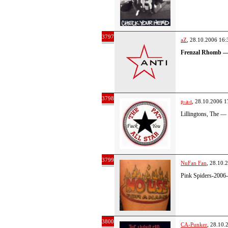
3797
aZ
, 28.10.2006 16:
Frenzal Rhomb —
3798
p-a-t
, 28.10.2006 1
Lillingtons, The 
3799
NuFan Fan
, 28.10.
Pink Spiders-200
3800
CA-Punker
, 28.10.