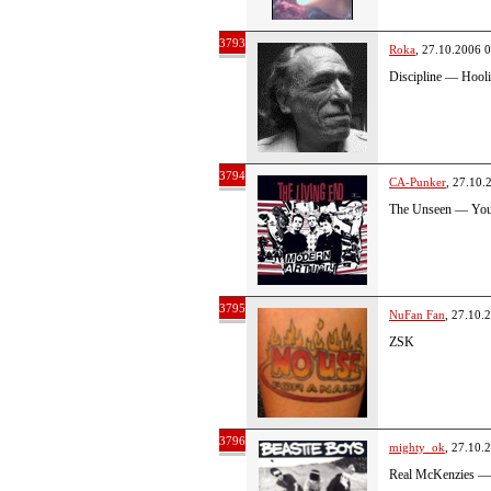
3793
Roka
, 27.10.2006 
Discipline — Hool
3794
CA-Punker
, 27.10.
The Unseen — Yo
3795
NuFan Fan
, 27.10.
ZSK
3796
mighty_ok
, 27.10.
Real McKenzies —