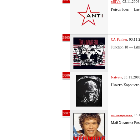
xBIVx
, 03.11.2006
Poison Idea — Las
3805
CA-Punker
, 03.11.
Junction 18 — Littl
3806
Naivety
, 03.11.200
Ничего Хорошего 
3807
писька-ракета
, 03.
Май Химикал Ром