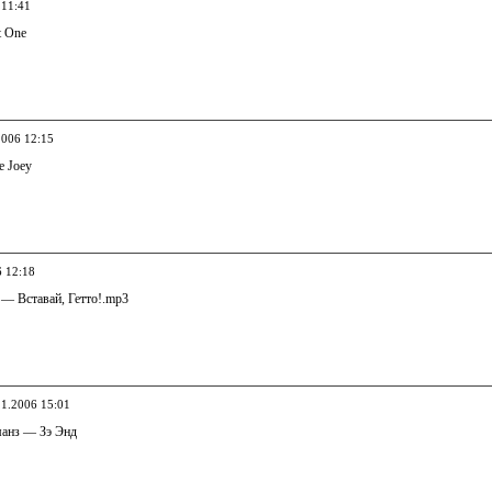
 11:41
t One
2006 12:15
e Joey
6 12:18
— Вставай, Гетто!.mp3
11.2006 15:01
анз — Зэ Энд