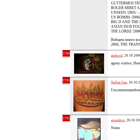
GUTTERMOUTH /200
ROGER MIRET AND
UNSEEN /2005/ — т
US BOMBS /2006/ —
BIG D AND THE KID
ASIAN DUB FOUNDAT
THE LORDZ /2006/ 
Вобщем много все
2004, THE TRANSP
3790
andcool
, 26.10.200
agony science, Hast
3791
NuFan Fan
, 26.10.
Uncommonmenfro
3792
aivarshvz
, 26.10.2
Neara