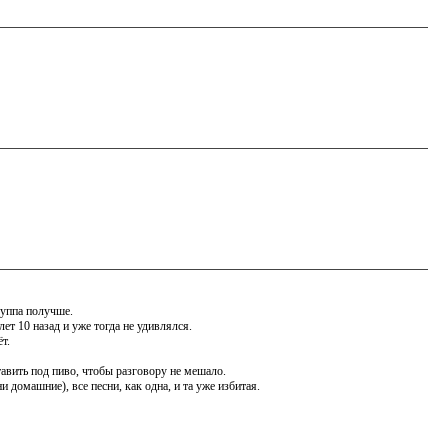
уппа получше.
т 10 назад и уже тогда не удивлялся.
т.
авить под пиво, чтобы разговору не мешало.
домашние), все песни, как одна, и та уже избитая.