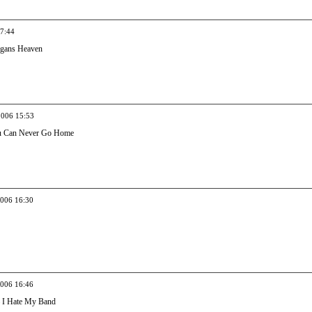
07:44
igans Heaven
2006 15:53
u Can Never Go Home
2006 16:30
2006 16:46
 I Hate My Band