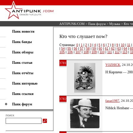
ANTIPUNK/COM
>
Панк форум
>
Музыка
> Кто ч
Панк новости
Кто что слушает now?
Панк банды
Страницы:
0
|
1
|
2
|
3
|
4
|
5
|
6
|
7
|
8
|
9
|
10
|
11
|
|
54
|
55
|
56
|
57
|
58
|
59
|
60
|
61
|
62
|
63
|
64
|
6
Панк обзоры
105
|
106
|
107
|
108
|
109
|
110
|
111
|
112
|
113
|
1
Панк статьи
3781
YOZHICK
, 24.10.
H:Кирпичи — 200
Панк отчёты
Панк интервью
Панк ссылки
3782
fanat1987
, 24.10.2
Панк форум
Niblick Henbane —
поиск