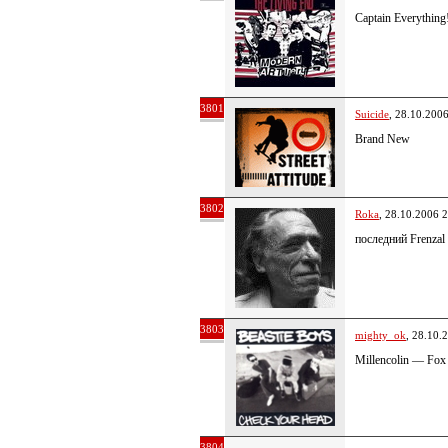
Captain Everything
3801
Suicide
, 28.10.200
Brand New
3802
Roka
, 28.10.2006 
последний Frenzal
3803
mighty_ok
, 28.10.
Millencolin — Fox
3804