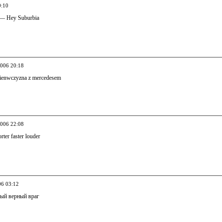
0:10
 — Hey Suburbia
2006 20:18
ienwczyzna z mercedesem
2006 22:08
ter faster louder
06 03:12
ый верный враг