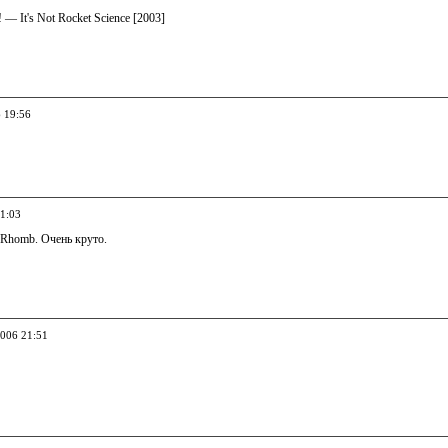
! — It's Not Rocket Science [2003]
6 19:56
21:03
 Rhomb. Очень круто.
2006 21:51