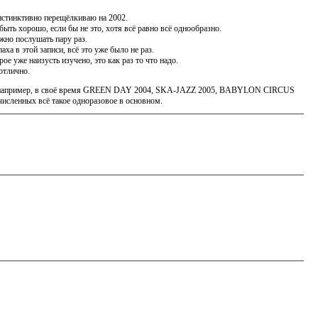
тинктивно перещёлкиваю на 2002.
быть хорошо, если бы не это, хотя всё равно всё однообразно.
жно послушать пару раз.
 в этой записи, всё это уже было не раз.
уже наизусть изучено, это как раз то что надо.
отлично.
Вот, например, в своё время GREEN DAY 2004, SKA-JAZZ 2005, BABYLON CIRCUS
сленных всё такое одноразовое в основном.