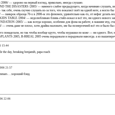
6/ — здорово на первый взгляд, прикольно, иногда слушаю.
 THE DISASTERS /2005/ — намного слабее предыдущего, когда начинаю слушать, инс
ак себе, очень скучно слушать из-за того, что вокалист поёт на одной ноте, а могло бы 
 панкрок образца 70-х в 2006-м это феномен, удивительно как-то, от нефиг делать мо
S TABLE /2004/ — недолюбливаю блинк-стайл-вокал и всё это, ни одного нового запаха
ION /2005/ — как всегда хорошо, особенно для фона на работе, в машине итд, старое 
— очень даже не плохо, хотя драйва маловато, им бы поэнергичней всё это и было бы 
го понаделали, но так чтобы вообще круто, чтобы мурашки по коже — ни одного. 
LANTS 2005, B-RREAL 2005 очень порадовали и порадовали навсегда. а из вышеперечи
6 15:44
le the day, breaking benjamib, papa roach
2006 21:57
mmars….хороший бэнд.
006 22:06