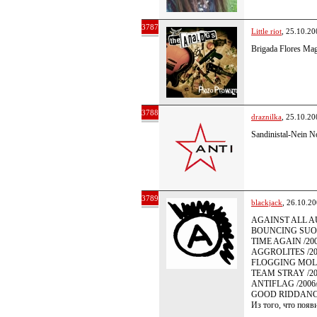
3787
Little riot
, 25.10.20
Brigada Flores Mag
3788
draznilka
, 25.10.20
Sandinistal-Nein N
3789
blackjack
, 26.10.2
AGAINST ALL AUT
BOUNCING SUOLS /2
TIME AGAIN /2006
AGGROLITES /2006/
FLOGGING MOLLY /
TEAM STRAY /2006/
ANTIFLAG /2006/ 
GOOD RIDDANCE /2
Из того, что появ