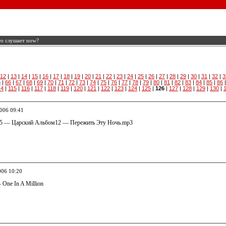
то слушает now?
12
|
13
|
14
|
15
|
16
|
17
|
18
|
19
|
20
|
21
|
22
|
23
|
24
|
25
|
26
|
27
|
28
|
29
|
30
|
31
|
32
|
3
5
|
66
|
67
|
68
|
69
|
70
|
71
|
72
|
73
|
74
|
75
|
76
|
77
|
78
|
79
|
80
|
81
|
82
|
83
|
84
|
85
|
86
14
|
115
|
116
|
117
|
118
|
119
|
120
|
121
|
122
|
123
|
124
|
125
|
126
|
127
|
128
|
129
|
130
|
2006 09:41
5 — Царский Альбом12 — Пережить Эту Ночь.mp3
006 10:20
 One In A Million