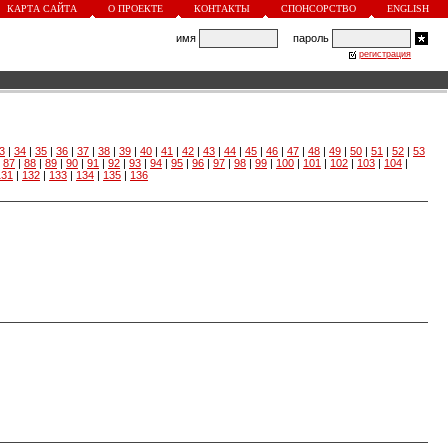
КАРТА САЙТА
О ПРОЕКТЕ
КОНТАКТЫ
СПОНСОРСТВО
ENGLISH
имя
пароль
регистрация
3
|
34
|
35
|
36
|
37
|
38
|
39
|
40
|
41
|
42
|
43
|
44
|
45
|
46
|
47
|
48
|
49
|
50
|
51
|
52
|
53
|
87
|
88
|
89
|
90
|
91
|
92
|
93
|
94
|
95
|
96
|
97
|
98
|
99
|
100
|
101
|
102
|
103
|
104
|
131
|
132
|
133
|
134
|
135
|
136