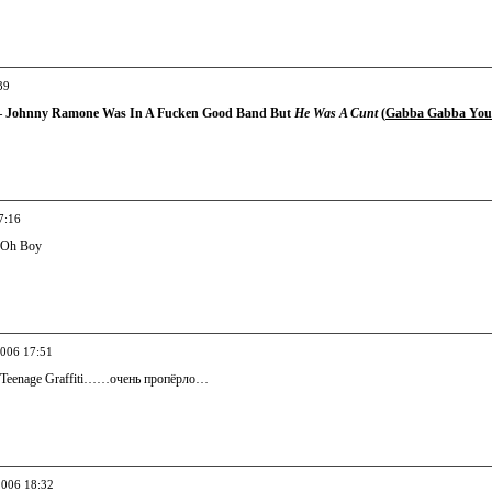
39
 Johnny Ramone Was In A Fucken Good Band But
He Was A Cunt
(
Gabba Gabba You
7:16
— Oh Boy
2006 17:51
6-Teenage Graffiti……очень пропёрло…
2006 18:32