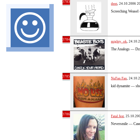
3783
dent
, 24.10.2006 2
Screeching Weasel
3784
mighty_ok
, 24.10.
The Analogs — Dz
3785
NuFan Fan
, 24.10.
kid dynamite — shor
3786
Fatal Jest
, 25.10.20
Neversmile — Сам