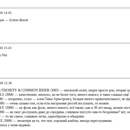
06 14:45
on — Action directe
06 15:43
o Net
006 12:36
HORITY & COMMON RIDER /2005/ — неплохой сплит, скорее просто рок, вторая гр
006/ — качественно, неплохо, но не более того, ничего нового, я такое слышал ещё ле
/ — вторично, голос — клон Тима Армстронга, больше ничего примечательного, не прё
 — очень сильно root, если есть настроение реггей послушать, то можно.
2006/ — ну фолк как фолк, ничего нового, всё также, как и 30 лет назад, можно пост
 — не смог дослушать даже до середины, слишком поп (это они-то бездомные? нет, они 
— то же самое, слишком легко, однообразно и обыденно
006/ — несмотря на то, что поп, хороший альбом, иногда переслушиваю.
илось у меня недавно: