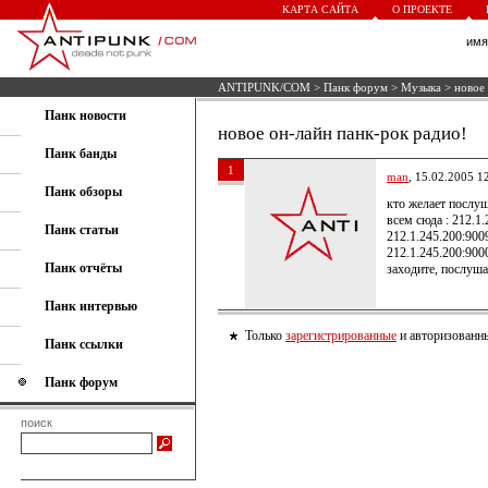
КАРТА САЙТА
О ПРОЕКТЕ
им
ANTIPUNK/COM
>
Панк форум
>
Музыка
> новое 
Панк новости
новое он-лайн панк-рок радио!
Панк банды
1
man
, 15.02.2005 1
Панк обзоры
кто желает послуш
всем сюда : 212.1
Панк статьи
212.1.245.200:90
212.1.245.200:90
Панк отчёты
заходите, послуш
Панк интервью
Только
зарегистрированные
и авторизованны
Панк ссылки
Панк форум
поиск