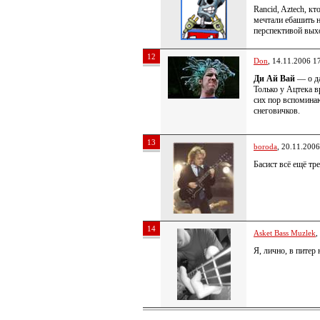
Rancid, Aztech, к
мечтали ебашить н
перспективой вых
12
Don
, 14.11.2006 1
Ди Ай Вай
— о д
Только у Ацтека в
сих пор вспомина
снеговичков.
13
boroda
, 20.11.2006
Басист всё ещё тр
14
Asket Bass Muzlek
,
Я, лично, в пите