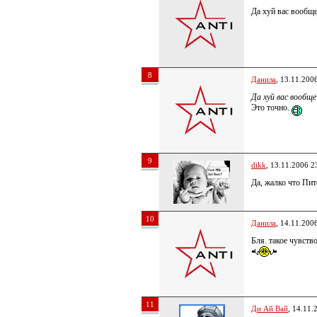
Да хуй вас вообщ
8
Данила
, 13.11.200
Да хуй вас вообщ
Это точно.
9
dikk
, 13.11.2006 2
Да, жалко что П
10
Данила
, 14.11.200
Бля. такое чувств
11
Ди Ай Вай
, 14.11.