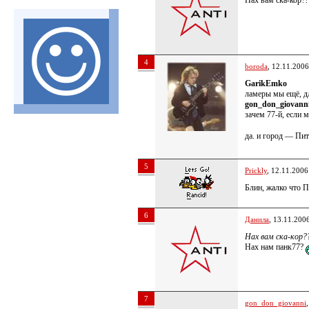
Нах вам ска-кор??
4
boroda
, 12.11.2006
GarikEmko
ламеры мы ещё, д
gon_don_giovann
зачем 77-й, если 
да. и город — Пит
5
Prickly
, 12.11.2006
Блин, жалко что 
6
Данила
, 13.11.200
Нах вам ска-кор?
Нах нам панк77?
7
gon_don_giovanni