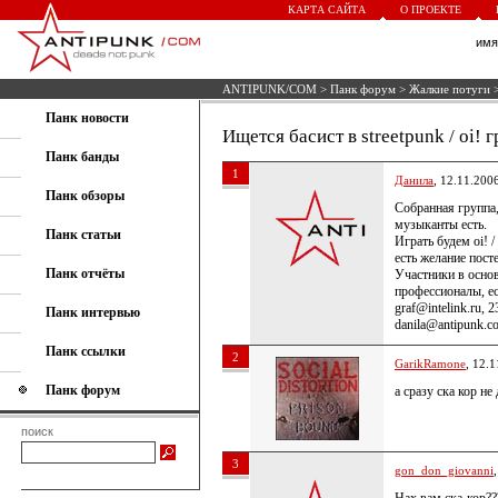
КАРТА САЙТА
О ПРОЕКТЕ
им
ANTIPUNK/COM
>
Панк форум
>
Жалкие потуги
>
Панк новости
Ищется басист в streetpunk / oi! 
Панк банды
1
Данила
, 12.11.200
Панк обзоры
Собранная группа,
музыканты есть.
Панк статьи
Играть будем oi! /
есть желание посте
Панк отчёты
Участники в основ
профессионалы, ес
graf@intelink.ru,
Панк интервью
danila@antipunk.c
Панк ссылки
2
GarikRamone
, 12.
Панк форум
а сразу ска кор не
поиск
3
gon_don_giovanni