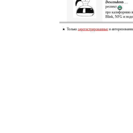
Descendents
…
респект
про калифорнию в
Blink, NFG и по
Только
зарегистрированные
и авторизованны