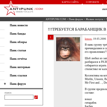
КАРТА САЙТА
О ПРОЕКТЕ
им
ANTIPUNK/COM
>
Панк форум
>
Жалкие потуги
> 
Панк новости
!!!ТРЕБУЕТСЯ БАРАБАНЩИК В
Панк банды
1
lemon
, 19.05.2006
Панк обзоры
В панк группу тр
причиндалами и 
Панк статьи
его проявлениях!!
Шоб любил из зап
Панк отчёты
разбирался в РАЗ
собирается играт
Панк интервью
стилистике не кал
Панк ссылки
Коллективы на ко
Misfits, Unseen, B
Me First and…, De
Панк форум
В группе предпола
составе:
поиск
вокал
гитарабек
Басбек