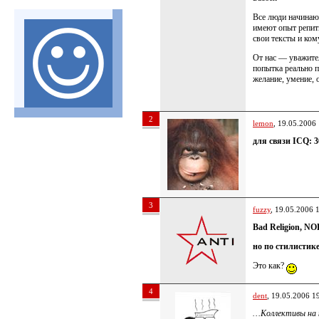
Все люди начинают
имеют опыт репит
свои тексты и ком
От нас — уважите
попытка реально п
желание, умение, 
2
lemon
, 19.05.2006
для связи ICQ: 3
3
fuzzy
, 19.05.2006 
Bad Religion, NO
но по стилистик
Это как?
4
dent
, 19.05.2006 1
…Коллективы на 