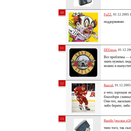
10
FuZZ
, 01.12.2005 
поддерживаю
11
DEEmon
, 01.12.20
Все проблемы — н
знать нужных люде
можно и выпустит
12
Rancid
, 01.12.2005
а что, хорошая 
благодоря славным
Они что, насильно
либо берите, либо
13
Randle [москов хОй
типо того, так ск