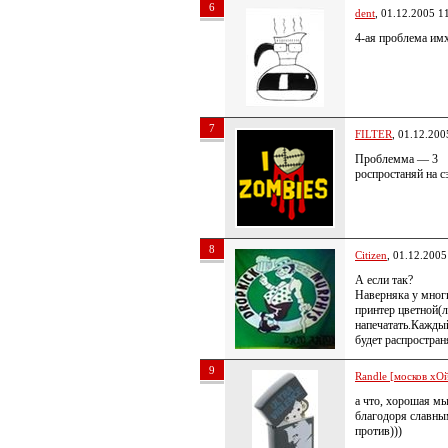
6
dent
, 01.12.2005 1
4-ая проблема им
7
FILTER
, 01.12.200
Проблемма — 3
роспростаняй на с
8
Citizen
, 01.12.2005
А если так?
Наверняка у мног
принтер цветной(
напечатать.Каждый
будет распростран
9
Randle [москов хОй
а что, хорошая м
благодоря славным
против)))