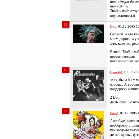
don_<#тут должн
точка#>ru
Твой и-мэйл отпу
поучаствовать))
18
Don
, 01.12.2005 1
GangstA, а кто кач
могу..дорого..а 
Это, конечно, реш
Rancid:
Твой и-мэ
поучаствовать
пока кол-во желаю
19
GangstA
, 01.12.20
эххх, была бы у м
отослал. А вообще
поддержку антипа
2 Don
да ты прав, но вс
20
FuZZ
, 01.12.2005 
А вообще давно е
поддержку антип
как когда-то сказ
делать хуевые фе