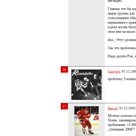
наглядно…
Главное что бы м
ищем группы для 
голосованием общ
нормального хране
и реал музик было
свои мне на мыло:
don_<#тут должна
Так что проблемы 
Надо делать Рок, 
16
GangstA
, 01.12.20
проблему 3 можно
17
Rancid
, 01.12.2005
Можно конечно т
Точно, заминиров
требования: «1.00
„Антипанк 2006“! 