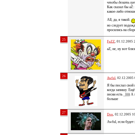
чтобы делать ху
Как сказал бы aZ:
какое-либо отнош
All, да, я такой.
но следует подожд
просились на сбор
25
FuZZ
, 01.12.2005 
aZ, не, ну вот бля
26
Awful
, 02.12.2005 
Я бы послал свой
когда запишу. Ещё
песни есть _)))) А
больше
27
Don
, 02.12.2005 1
Awful, если будет