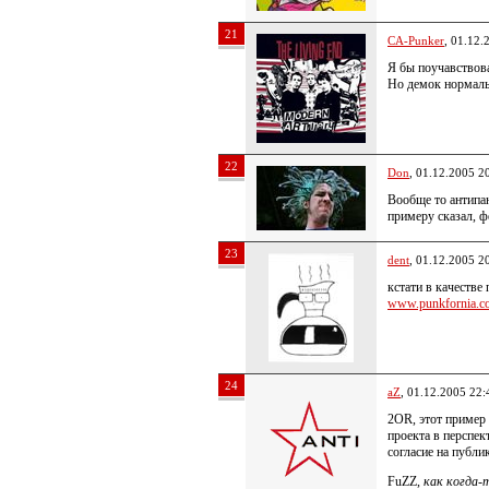
21
CA-Punker
, 01.12.
Я бы поучавствов
Но демок нормальн
22
Don
, 01.12.2005 2
Вообще то антипан
примеру сказал, ф
23
dent
, 01.12.2005 2
кстати в качестве
www.punkfornia.c
24
aZ
, 01.12.2005 22:
2OR, этот пример 
проекта в перспек
согласие на публи
FuZZ,
как когда-