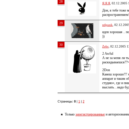
28
Я.Я.Я
, 02.12.2005 
Дон, я тебе тоже 
распространением!
29
ntlpunk
, 02.12.200
идея хорошая .. п
))
30
Zebr
, 02.12.2005 1
2 Awful
А не за меня ли т
раскидываешся??=
2Don
Канеш хорошо!!! 
аппарат и таким 
студию», где и п
выслать…надо буд
Страницы:
0
|
1
|
2
Только
зарегистрированные
и авторизованны