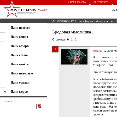
КАРТА САЙТА
О ПРОЕКТЕ
им
ANTIPUNK/COM
>
Панк форум
>
Жалкие потуги
>
Панк новости
Бредовая мыслишка...
Панк банды
Страницы:
0
|
1
|
2
Панк обзоры
1
Don
, 01.12.2005 0
Панк статьи
Вот… читая в этом
этом сайте селы 
Панк отчёты
Мисфитс… вот.
Что натолкнуло м
Панк интервью
А не забабахать л
Панк ссылки
любое другое наз
Насколько мне изв
незнаю насколько 
Панк форум
которых теоритич
прибыльному и без
поиск
я известна лишь в
меня есть, я бы «
качественно ( не 
проекта.