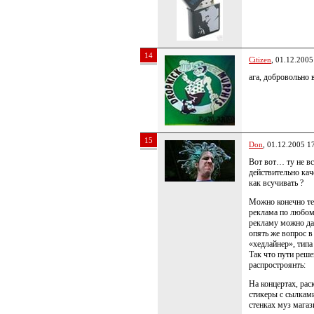
14
Citizen
, 01.12.2005
ага, добровольно
15
Don
, 01.12.2005 1
Вот вот… ту не в
действительно ка
как всучивать ?
Можно конечно те
реклама по любому
рекламу можно дав
опять же вопрос в
«хедлайнер», типа
Так что пути реше
распростроянть:
На концертах, рас
стикеры с сылками
стенках муз магаз