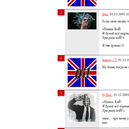
3
Don
, 01.12.2005 1
Если свои песни, 
«Панки ХоЙ
Я бухой всё порпь
Три раза хоЙ!»
Я так думаю ©
4
Johnny-77
, 01.12.
Ну блин, тогда не
5
6yXou'
, 01.12.200
«Панки ХоЙ
Я бухой всё порпь
Три раза хоЙ!»
хмм… про меня уж
вах