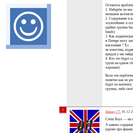
Остаются пробле
1. Наберём ли мы
меньшем колчистве
2. Содержание и к
хоумтейпинг и сел
идейно группы был
bands)
3. Как издавать/
в Питире могу зап
магазинам ? Хз… Т
не известны, издав
врядли у нас найд
4. Кто это будет 
групп на одном сб
хорошие)
Коли эти порблемы
понятно как их ре
будет по контенту
группы, либо своё
2
Johnny-77
, 01.12.
Cretin Boys — на 
А каково содержа
(кроме про-фашист