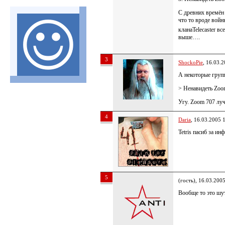
C древних времён и
что то вроде вой
кланаTelecaster вс
выше….
3
ShockoPie
, 16.03.
А некоторые групп
> Ненавидеть Zoo
Угу. Zoom 707 лу
4
Daria
, 16.03.2005 
Tetris пасиб за и
5
(гость), 16.03.200
Вообще то это ш