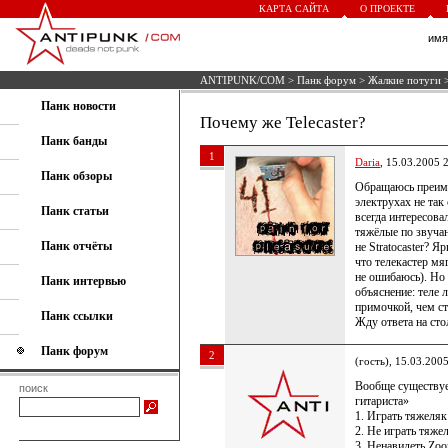
КАРТА САЙТА
О ПРОЕКТЕ
им
ANTIPUNK/COM
>
Панк форум
>
Жалкие потуги
>
Панк новости
Почему же Telecaster?
Панк банды
1
Daria
, 15.03.2005 
Панк обзоры
Обращаюсь преиму
электрухах не так
Панк статьи
всегда интересова
тяжёлые по звучан
Панк отчёты
не Stratocaster? 
что телекастер мя
не ошибаюсь). Но 
Панк интервью
объяснение: теле 
примочкой, чем ст
Панк ссылки
Жду ответа на ст
Панк форум
2
(гость), 15.03.200
Вообще существуе
поиск
гитариста»
1. Играть тяжеляк 
2. Не играть тяжеля
3. Ненавидеть Zoo