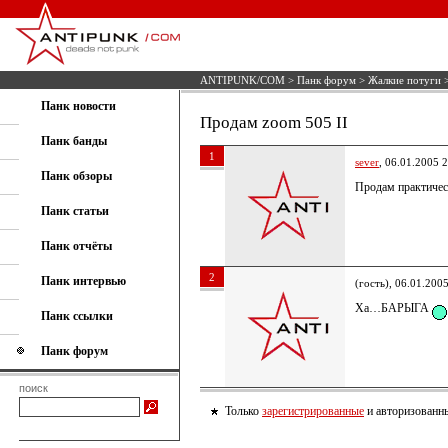
ANTIPUNK/COM
>
Панк форум
>
Жалкие потуги
>
Панк новости
Продам zoom 505 II
Панк банды
1
sever
, 06.01.2005 
Панк обзоры
Продам практическ
Панк статьи
Панк отчёты
2
Панк интервью
(гость), 06.01.200
Ха…БАРЫГА
Панк ссылки
Панк форум
поиск
Только
зарегистрированные
и авторизованны