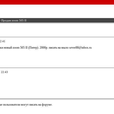
 Продам zoom 505 II
22:41
и новый zoom 505 II (Питер). 2000р. писать на мыло sever88@inbox.ru
5 22:43
е пользователи могут писать на форуме.