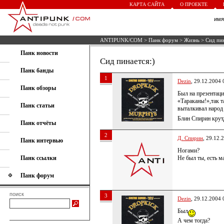
КАРТА САЙТА
О ПРОЕКТЕ
им
ANTIPUNK/COM
>
Панк форум
>
Жизнь
> Сид пин
Панк новости
Сид пинается:)
Панк банды
1
Dezin
, 29.12.2004 
Панк обзоры
Был на презентац
«Тараканы!»,так 
Панк статьи
выталкивал народ
Блин Спирин крут
Панк отчёты
2
Д. Спирин
, 29.12.
Панк интервью
Ногами?
Панк ссылки
Не был ты, есть ма
Панк форум
поиск
3
Dezin
, 29.12.2004 
Был
А чем тогда?