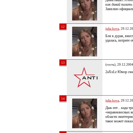
Дима пишет
А пот
как давай палить
Заявляю официаль
12
julia kova
, 29.12.2
Бля я дурак, вме
удалась, потрите 
13
(гость), 29.12.200
2aXxLe Юмор сма
14
julia kova
, 29.12.2
Дык епт…када тре
«неравновесных к
области эмиттерно
такое может показ