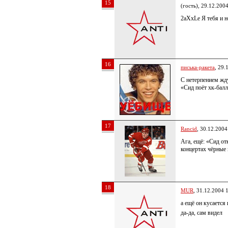
15
(гость), 29.12.200
2aXxLe Я тебя и 
16
писька-ракета
, 29.
С нетерпением жду
«Сид поёт хк-балл
17
Rancid
, 30.12.2004
Ага, ещё: «Сид от
концертах чёрные
18
MUR
, 31.12.2004 
а ещё он кусается 
да-да, сам видел