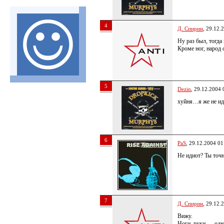
4
Д. Спирин
, 29.12.
Ну раз был, тогда
Кроме ног, народ 
5
Dezin
, 29.12.2004 
хуйня…я же не и
6
PaS
, 29.12.2004 01
Не идиот? Ты точ
7
Д. Спирин
, 29.12.
Вижу.
Ноги, руки — одн