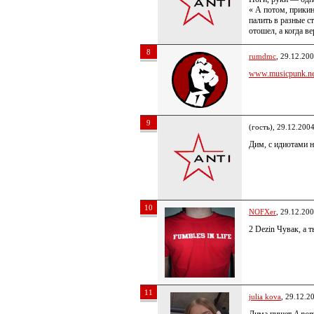
« А потом, прикин
палить в разные с
отошел, а когда в
8
rumdmc
, 29.12.20
www.musicpunk.net
9
(гость), 29.12.200
Дим, с идиотами н
10
NOFXer
, 29.12.20
2 Dezin Чувак, а 
11
julia kova
, 29.12.2