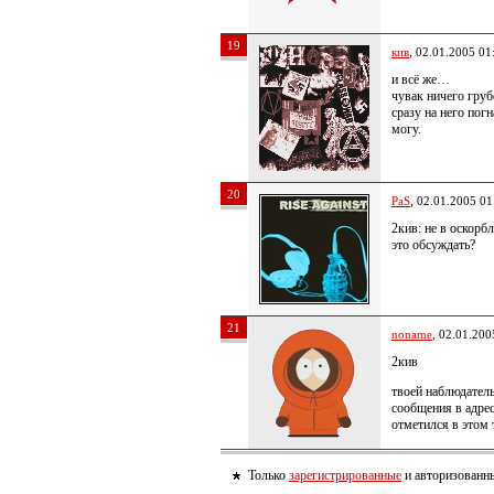
19
кив
, 02.01.2005 01
и всё же…
чувак ничего груб
сразу на него пог
могу.
20
PaS
, 02.01.2005 01
2кив: не в оскорб
это обсуждать?
21
noname
, 02.01.200
2кив
твоей наблюдатель
сообщения в адрес
отметился в этом
Только
зарегистрированные
и авторизованны