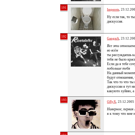
191
Imperets
, 23.12.20
Ну если так, то т
дискуссия.
192
GangstA
, 23.12.20
Все эти отношени
во всём
ты рассуждаешь ка
тебя не было кра
Если да я тебе со
побольше тебя
На данный момент
будут отношения, 
Так что то что ты
дискуссии я тут н
какуюто хуйню, а 
193
OJIyX
, 23.12.2005
Наверное, первая
я к тому что мне 