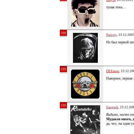
тупая тема…
188
Naivety
, 23.12.200
Не был первой л
189
DEEmon
, 23.12.20
Наверное, первая 
190
GangstA
, 23.12.20
Видимо, часто г
Мудаков много, д
да, чел, ты один 