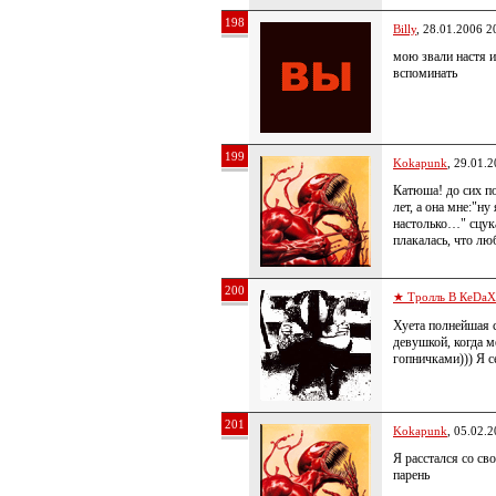
198
Billy
, 28.01.2006 2
мою звали настя 
вспоминать
199
Kokapunk
, 29.01.
Катюша! до сих п
лет, а она мне:"ну
настолько…" сцука
плакалась, что лю
200
★ Тролль В КеDa
Хуета полнейшая с
девушкой, когда м
гопничками))) Я с
201
Kokapunk
, 05.02.
Я расстался со св
парень