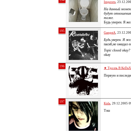
194
Imperets
, 23.12.20
На данный момент
будут отношения,
тоже.
Будь уверен. Я жел
195
GangstA
, 23.12.20
Будь уверен. Я же
пасиб,не ожидал е
Topic closed okay?
оkay
196
★ Тролль В КеDa
Первую и послед
197
Kida
, 29.12.2005 0
Тэш