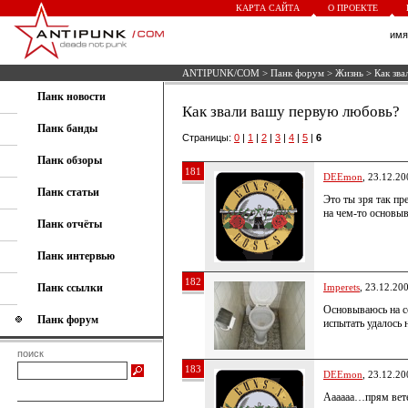
КАРТА САЙТА
О ПРОЕКТЕ
им
ANTIPUNK/COM
>
Панк форум
>
Жизнь
> Как зва
Панк новости
Как звали вашу первую любовь?
Панк банды
Страницы:
0
|
1
|
2
|
3
|
4
|
5
|
6
Панк обзоры
181
DEEmon
, 23.12.20
Панк статьи
Это ты зря так п
на чем-то основы
Панк отчёты
Панк интервью
182
Панк ссылки
Imperets
, 23.12.20
Основываюсь на с
Панк форум
испытать удалось 
поиск
183
DEEmon
, 23.12.20
Аааааа…прям вете