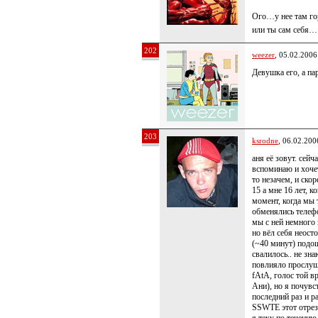
Ого…у нее там го
или ты сам себя…
202
weezer
, 05.02.2006
Девушка его, а пар
203
ksrodne
, 06.02.200
аня её зовут. сейч
вспоминаю и хочет
то незачем, и ско
15 а мне 16 лет, к
момент, когда мы 
обменялись телефо
мы с ней немного 
но вёл себя неост
(~40 минут) подош
свалилось.. не зн
повлияло прослуши
fAtA, голос той в
Ани), но я почувс
последний раз и р
SSWTE этот отрезо