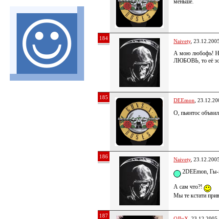
меньше.
184
Naivety
, 23.12.200
А мою любофь! Ну
ЛЮБОВЬ, то её з
185
DEEmon
, 23.12.20
О, пьянтос объви
186
Naivety
, 23.12.200
2DEEmon, Гы-
А сам что?!
Мы те кстати прив
187
OJIyX
, 23.12.2005