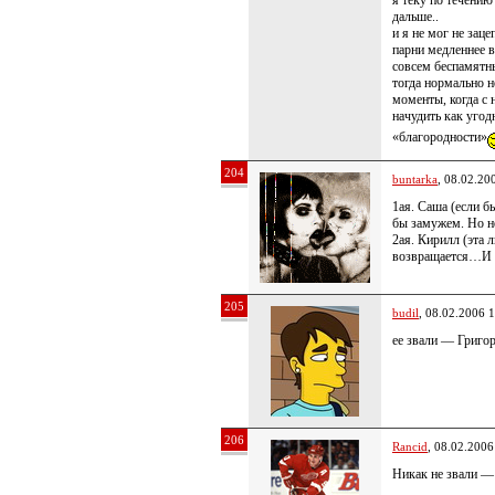
я теку по течению
дальше..
и я не мог не заце
парни медленнее в
совсем беспамятн
тогда нормально н
моменты, когда с 
начудить как угод
«благородности»
204
buntarka
, 08.02.20
1ая. Саша (если б
бы замужем. Но не
2ая. Кирилл (эта л
возвращается…И ч
205
budil
, 08.02.2006 
ее звали — Григ
206
Rancid
, 08.02.2006
Никак не звали —