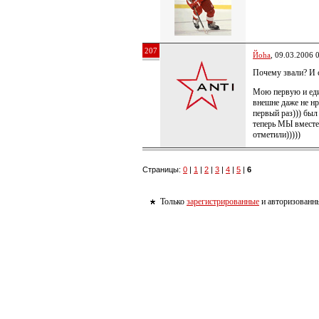
207
Йoha
, 09.03.2006 
Почему звали? И с
Мою первую и еди
внешне даже не нр
первый раз))) был 
теперь МЫ вместе)
отметили)))))
Страницы:
0
|
1
|
2
|
3
|
4
|
5
|
6
Только
зарегистрированные
и авторизованны