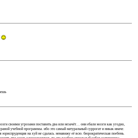
л
нешь
 мозги своими угрозами поставить два или незачёт… они ебали мозги как угодно,
 сраной учебной программы. ибо это самый натуральный суррогат и никак иначе.
ная юриспруденция на хуй не сдалась. ненавижу её всю. бюрократическая поебень.