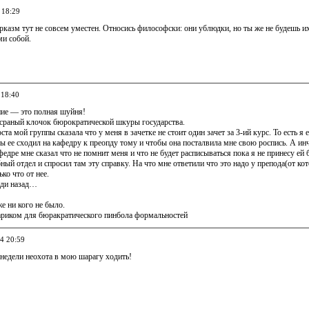
 18:29
рказм тут не совсем уместен. Относись философски: они ублюдки, но ты же не будешь их 
ми собой.
 18:40
ие — это полная шуйня!
сраный клочок бюрократической шкуры государства.
та мой группы сказала что у меня в зачетке не стоит один зачет за 3-ий курс. То есть я 
бы ее сходил на кафедру к преопду тому и чтобы она посталвила мне свою роспись. А инча
федре мне сказал что не помнит меня и что не будет расписываться пока я не принесу ей 
ный отдел и спросил там эту справку. На что мне ответили что это надо у препода(от к
ько что от нее.
иди назад…
е ни кого не было.
риком для бюракратического пинбола формальностей
04 20:59
недели неохота в мою шарагу ходить!