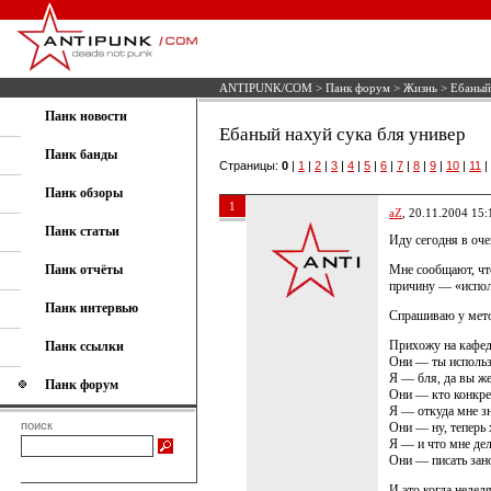
ANTIPUNK/COM
>
Панк форум
>
Жизнь
> Ебаный 
Панк новости
Ебаный нахуй сука бля универ
Панк банды
Страницы:
0
|
1
|
2
|
3
|
4
|
5
|
6
|
7
|
8
|
9
|
10
|
11
|
Панк обзоры
1
aZ
, 20.11.2004 15:
Панк статьи
Иду сегодня в оче
Панк отчёты
Мне сообщают, что
причину — «испол
Панк интервью
Спрашиваю у метод
Прихожу на кафед
Панк ссылки
Они — ты использ
Я — бля, да вы же
Панк форум
Они — кто конкре
Я — откуда мне зн
поиск
Они — ну, теперь 
Я — и что мне дел
Они — писать зан
И это когда недел