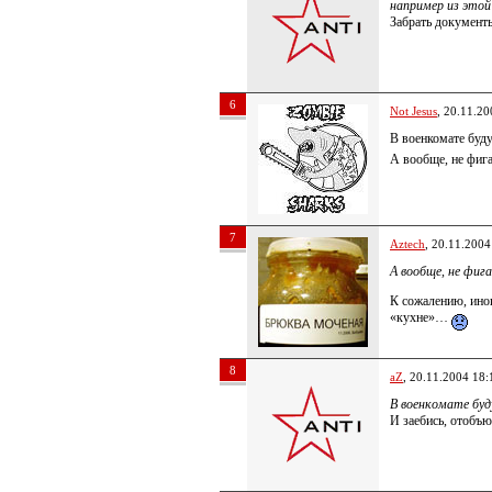
например из этой
Забрать документ
6
Not Jesus
, 20.11.20
В военкомате буд
А вообще, не фига
7
Aztech
, 20.11.2004
А вообще, не фига
К сожалению, иног
«кухне»…
8
aZ
, 20.11.2004 18:
В военкомате буд
И заебись, отобъю