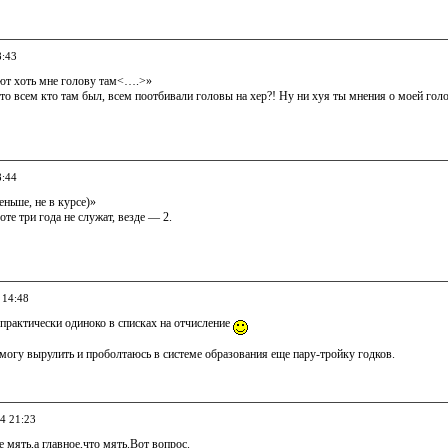
8:43
ъют хоть мне голову там<….>»
то всем кто там был, всем поотбивали головы на хер?! Ну ни хуя ты мнения о моей гол
8:44
еньше, не в курсе)»
оте три года не служат, везде — 2.
 14:48
 практически одиноко в списках на отчисление
могу вырулить и проболтаюсь в системе образования еще пару-тройку годков.
04 21:23
е мять,а главное,что мять.Вот вопрос.