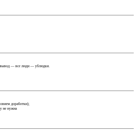
ый вывод — все люди — ублюдки.
словием доработки);
му не нужна