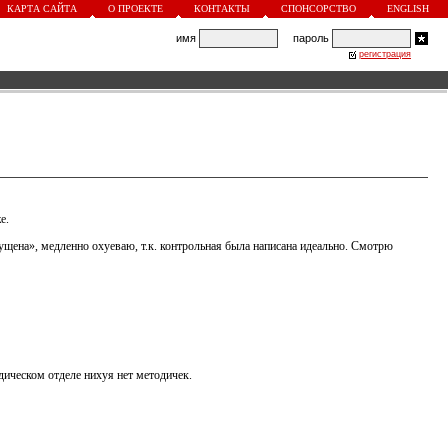
КАРТА САЙТА
О ПРОЕКТЕ
КОНТАКТЫ
СПОНСОРСТВО
ENGLISH
имя
пароль
регистрация
е.
пущена», медленно охуеваю, т.к. контрольная была написана идеально. Смотрю
одическом отделе нихуя нет методичек.