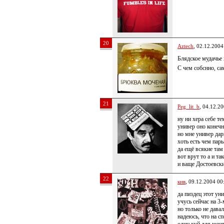
20
Aztech
, 02.12.2004
Блядское мудачье
С чем собснно, са
21
Peg_lit_b
, 04.12.2
ну ни хера себе те
универ оно конечн
но мне универ дар
хоть есть чем пар
да ещё всякие там
вот врут то а и т
и ваще Достоевски
22
кив
, 09.12.2004 00
да пиздец этот у
учусь сейчас на 3
но только не дава
надеюсь, что на с