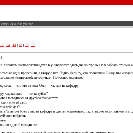
нахуй сука бля универ
12
|
13
|
14
|
15
|
16
|
17
18
нь хорошем расположении духа в университет сдать две контрольные и забрать столько ж
 только одну проверили, а вторую нет. Ладно, беру ту, что проверили. Вижу, что «недо
ьзование неизвестной методички». Поностью охуеваю.
исток — что это за нах? Они — хз, иди на кафедру.
ру, спрашиваю — что за хуйня?
овал методичку от другого факультета.
 сами мне её дали.
тно тебе дал?
ать? я летом брал у вас на кафедре и сделал ксерокопию, т.к. в вашем охуительном мет
хуй кого найдёшь.
ать?
ово по другой методичке.
я до сессии… и когда я хотел её потратить на написание ещё дву контрольных.