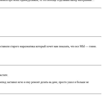
вспомнить про моих однокурсников, то это вообще отдельный набор матершины…
поставили старого маразматика который хочет нам показать, что все МЫ — говно.
кстате.
репод заставил исчо и ему ремонт делать на даче, просто ушол и больше не