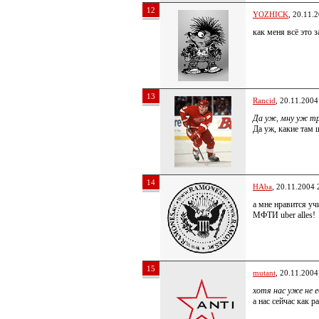
12
YOZHICK
, 20.11.
как меня всё эт
13
Rancid
, 20.11.2004
Да уж, мну уж тр
Да уж, какие там 
14
HAba
, 20.11.2004 
а мне нравится уч
МФТИ uber alles!
15
mutant
, 20.11.2004
хотя нас уже не 
а нас сейчас как р