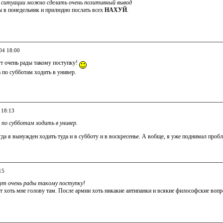
 ситуации можно сделать очень позитивный вывод
ы в понедельник и прилюдно послать всех
НАХУЙ
.
04 18:00
ут очень рады такому поступку!
 по субботам ходить в универ.
 18:13
 по субботам ходить в универ.
да я вынужден ходить туда и в субботу и в воскресенье. А вобще, я уже поднимал пробл
15
ут очень рады такому поступку!
т хоть мне голову там. После армии хоть никакие антипанки и всякие философские вопр