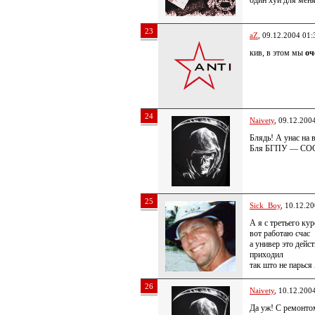
один хуй для меня
23
aZ
, 09.12.2004 01:
кив, в этом мы
оч
24
Naivety
, 09.12.200
Блядь! А унас на 
Бля БГПУ — СО
25
Sick_Boy
, 10.12.2
А я с третьего кур
вот работаю счас
а универ это дейс
приходил
так што не парьс
26
Naivety
, 10.12.200
Да уж! С ремонтом