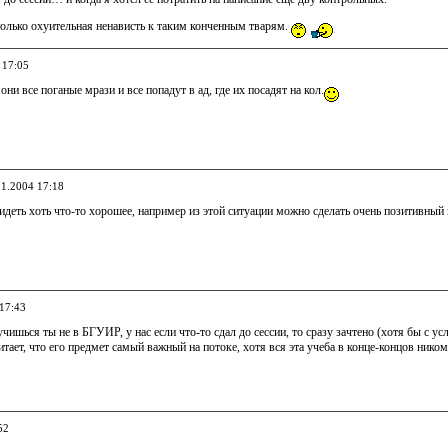
только охуительная ненависть к таким конченным тварям.
 17:05
они все поганые мрази и все попадут в ад, где их посадят на кол.
11.2004 17:18
видеть хоть что-то хорошее, например из этой ситуации можно сделать очень позитивн
 17:43
учишься ты не в БГУИР, у нас если что-то сдал до сессии, то сразу зачтено (хотя бы с у
тает, что его предмет самый важный на потоке, хотя вся эта учеба в конце-концов нико
52