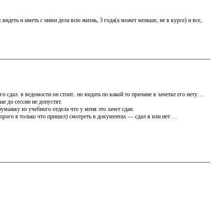
видеть и иметь с ними дела всю жизнь, 3 года(а может меньше, не в курсе) и все,
его сдал. в ведомости он стоит.. но видать по какой то причине в зачетке его нету…
е до сессии не допустят.
бумажку из учебного отдела что у меня это зачет сдан.
оторого я только что пришел) смотреть в документах — сдал я или нет….