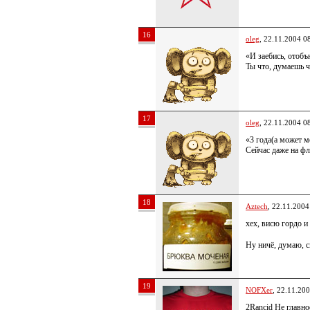
16
oleg
, 22.11.2004 0
«И заебись, отоб
Ты что, думаешь ч
17
oleg
, 22.11.2004 0
«3 года(а может м
Сейчас даже на фл
18
Aztech
, 22.11.2004
хех, висю гордо и
Ну ничё, думаю, с
19
NOFXer
, 22.11.20
2Rancid Не главно