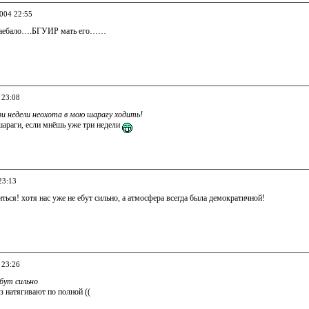
2004 22:55
о заебало….БГУИР мать его……
 23:08
и недели неохота в мою шарагу ходить!
шараги, если мнёшь уже три недели
23:13
иться! хотя нас уже не ебут сильно, а атмосфера всегда была демократичной!
 23:26
ебут сильно
аз натягивают по полной ((