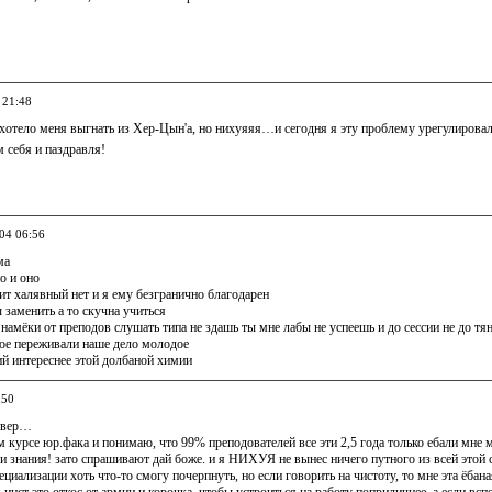
 21:48
 хотело меня выгнать из Хер-Цын'a, но нихуяяя…и сегодня я эту проблему урегулирова
м себя и паздравля!
004 06:56
ма
о и оно
ит халявный нет и я ему безгранично благодарен
ы заменить а то скучна учиться
 намёки от преподов слушать типа не здашь ты мне лабы не успеешь и до сессии не до тя
акое переживали наше дело молодое
й интереснее этой долбаной химии
:50
нивер…
-м курсе юр.фака и понимаю, что 99% преподователей все эти 2,5 года только ебали мне
ли знания! зато спрашивают дай боже. и я НИХУЯ не вынес ничего путного из всей этой
пециализации хоть что-то смогу почерпнуть, но если говорить на чистоту, то мне эта ёба