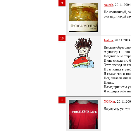
9
Aztech
, 20.11.2004
Не иронизируй, са
они идут нахуй са
10
Joshua
, 20.11.2004
Высшее образован
А универы — это 
Недавно мне старос
И она скзала что 
Этот препод на ка
Ну я пошел в учеб
Я сказал что я тол
Нет, сказали мне 
Пипец.
Назад пришел а уж
Я ощущал себя ша
11
NOFXer
, 20.11.20
Да уж,мну уж три 