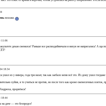
 инст это откос от армии и корочка, чтобы устроиться на работу поприличнее. а если 
34
ень
похожи.
4 11:06
вакультете декан сменился! Раньше все распиздяйничали и нихуя не напрягались! А ща 
СЁТ!
004 18:34
са ушол из у нивера, года три назат, так как заебало меня всё это. Из дому ушол тогдаже 
твительно хуйня, я то учиться не против, но после того как кроме ежемесячных взяток, п
я Андрюха, прорвёмся!
4 18:44
 на даче — это безпредел!