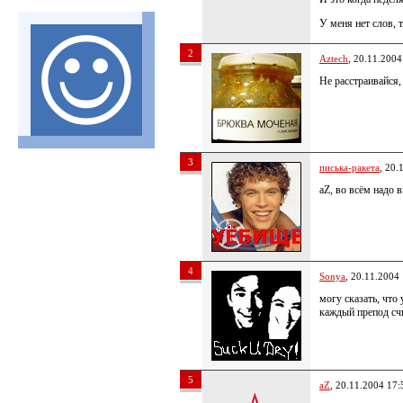
У меня нет слов, 
2
Aztech
, 20.11.2004
Не расстраивайся, 
3
писька-ракета
, 20.
aZ, во всём надо 
4
Sonya
, 20.11.2004
могу сказать, что 
каждый препод счи
5
aZ
, 20.11.2004 17: