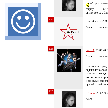
ой прикольно 
сверху……… он на 
он так всегда с б
124
(гость), 25.02.200
А как это он смах
125
SASHA
, 25.02.200
А как это он смах
…примерно предст
дядька лет сорока
на жопе и спереди
выщипаными бро
и томными глазами
другой — плётка 
126
Hi4nicA
, 25.02.20
Sasha,