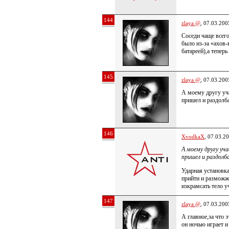
144
zlaya @
, 07.03.200
Соседи чаще всего
было из-за «ахов
батареей),а тепер
145
zlaya @
, 07.03.200
А моему другу уч
пришел и раздолба
146
XvodkaX
, 07.03.2
А моему другу уч
пришел и раздолба
Ударная установк
прийти и разможжи
изкрамсать тело у
147
zlaya @
, 07.03.200
А главное,за что э
он ночью играет и 