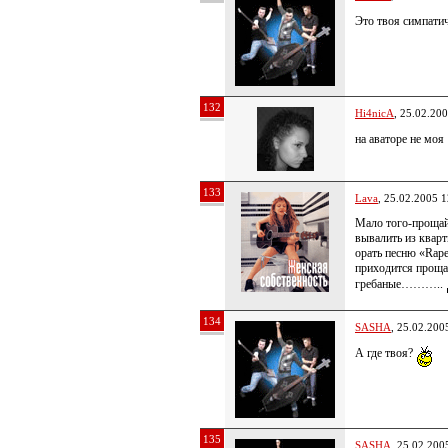
Это твоя симпатич
132
Hi4nicA
, 25.02.20
на аваторе не моя
133
Lava
, 25.02.2005 1
Мало того-прощайт
вывалить из кварт
орать песню «Ra
приходится проща
гребаные………..
134
SASHA
, 25.02.200
А где твоя?
135
SASHA
, 25.02.200