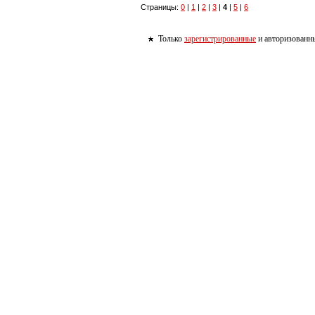
Страницы:
0
|
1
|
2
|
3
|
4
|
5
|
6
Только
зарегистрированные
и авторизованны