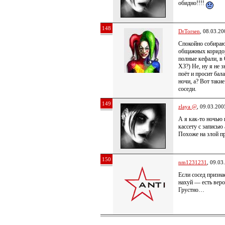
обидно!!!!
148
DrTorsen
, 08.03.20
Спокойно собираю
общажных коридор
полные кефали, в
ХЗ?) Не, ну я не
поёт и просит бал
ночи, а? Вот таки
соседи.
149
zlaya @
, 09.03.200
А я как-то ночью 
кассету с записью 
Похоже на злой п
150
nm1231231
, 09.03
Если сосед призна
нахуй — есть веро
Грустно…