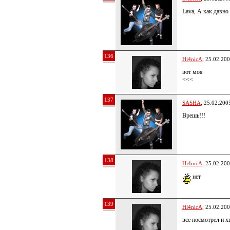
Lava, А как давно
136
Hi4nicA
, 25.02.20
вот моя
<<<
137
SASHA
, 25.02.200
Врешь!!!
138
Hi4nicA
, 25.02.20
нет
139
Hi4nicA
, 25.02.20
все посмотрел и