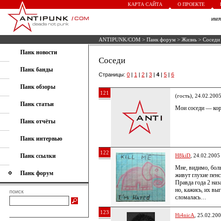
КАРТА САЙТА
О ПРОЕКТЕ
им
ANTIPUNK/COM
>
Панк форум
>
Жизнь
> Соседи
Панк новости
Соседи
Панк банды
Страницы:
0
|
1
|
2
|
3
|
4
|
5
|
6
Панк обзоры
121
(гость), 24.02.200
Панк статьи
Мои соседи — ко
Панк отчёты
Панк интервью
122
Панк ссылки
H8kiD
, 24.02.2005
Мне, видимо, боль
Панк форум
живут глухие пенс
Правда года 2 наз
но, кажись, их выг
поиск
сломалась…
123
Hi4nicA
, 25.02.20