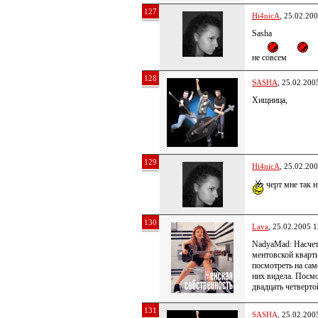
127
Hi4nicA
, 25.02.20
Sasha
не совсем
128
SASHA
, 25.02.200
Хищница,
129
Hi4nicA
, 25.02.20
черт мне так н
130
Lava
, 25.02.2005 1
NadyaMad: Насчет 
ментовской кварт
посмотреть на сам
них видела. Посм
двадцать четверт
131
SASHA
, 25.02.200