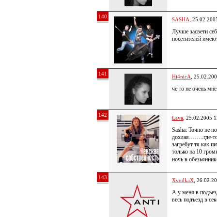
140
SASHA
, 25.02.200
Лучше засвети себ
посетителей име
141
Hi4nicA
, 25.02.20
че то не очень мне
142
Lava
, 25.02.2005 1
Sasha: Точно не 
дохлая……..где-то
загребут тя как 
только на 10 гром
ночь в обезьянник
143
XvodkaX
, 26.02.2
А у меня в подъез
весь подъезд в се