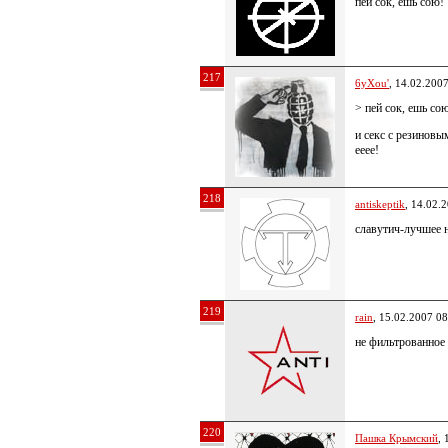
пей сок, ешь сою!
217
6yXou'
, 14.02.200
> пей сок, ешь со
и секс с резинов
ееее!
218
antiskeptik
, 14.02.
славутич-лучшее н
219
rain
, 15.02.2007 08
не фильтрованное 
220
Пашка Крымский
, 