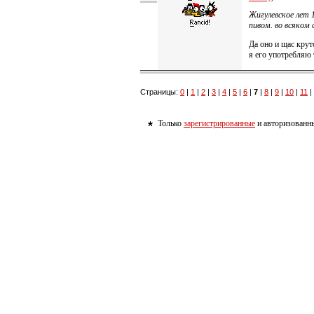
Жигулевское лет 
пивом. во всяком 
Да оно и щас круто
я его употребляю
Страницы:
0
|
1
|
2
|
3
|
4
|
5
|
6
|
7
|
8
|
9
|
10
|
11
|
Только
зарегистрированные
и авторизованны