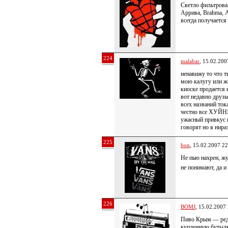
Светло фильтрован
Аррива, Brahma, А
всегда получаетс
224
malabar
, 15.02.200
ненавижу то что т
мою калугу или жи
киоске продается 
вот недавно друз
всех названий ток
честно все ХУЙНЯ
ужасный привкус 
говорят но я нир
225
bon
, 15.02.2007 22
Не пью нахрен, жу
не понимают, да и
226
BOMJ
, 15.02.2007
Пиво Крым — редч
купленную бутылк