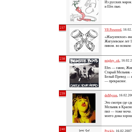
Из русских марок
и Efes пью.
237
V8 Powered
, 16.02
«Жигулевское» вн
Жигулевское лет 
пивом. во всяком
238
mighty_ok
, 16.02.
Efes — гавно, Жи
Старый Мельник —
Белый Превед — и
— прекрасное.
239
deMyron
, 16.02.20
Это смотря где с
Мельник в Красно
пил — тоже моча .
моего дома хоро
240
Prickly
, 16.02.2007