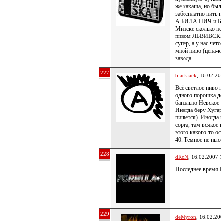
же какаша, но был
забесплатно пить н
А БИЛА НИЧ и БИ
Минске сколько не
пивом ЛЬВИВСКЕ 
супер, а у нас че
мной пиво (цена
завода.
227
blackjack
, 16.02.2
Всё светлое пиво 
одного порошка де
банально Невское
Иногда беру Хугар
пишется). Иногда
сорта, там всякое
этого какого-то ос
40. Темное не пью
228
dRoN
, 16.02.2007 
Последнее время 
229
deMyron
, 16.02.20