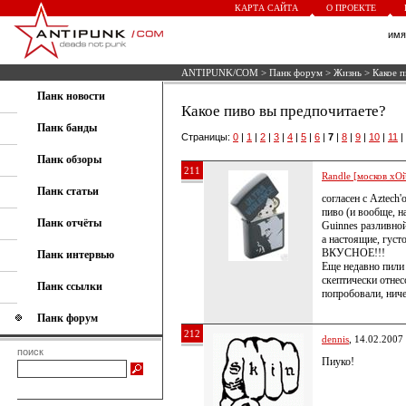
КАРТА САЙТА
О ПРОЕКТЕ
им
ANTIPUNK/COM
>
Панк форум
>
Жизнь
> Какое п
Панк новости
Какое пиво вы предпочитаете?
Панк банды
Страницы:
0
|
1
|
2
|
3
|
4
|
5
|
6
|
7
|
8
|
9
|
10
|
11
|
Панк обзоры
211
Randle [москов хОй
Панк статьи
согласен с Aztech
пиво (и вообще, н
Панк отчёты
Guinnes разливной
а настоящие, густо
ВКУСНОЕ!!!
Панк интервью
Еще недавно пили
скептически отнес
Панк ссылки
попробовали, ниче
Панк форум
212
dennis
, 14.02.2007
поиск
Пиуко!