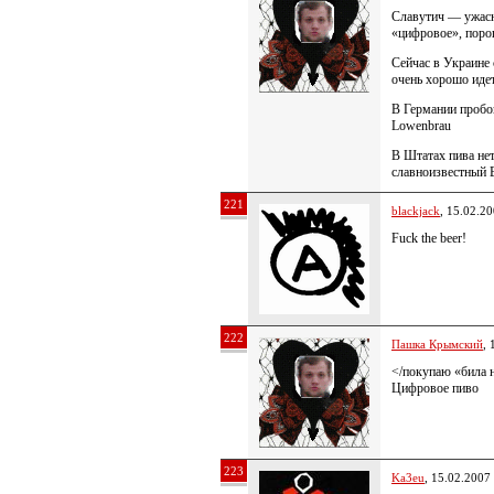
Славутич — ужасн
«цифровое», поро
Сейчас в Украине 
очень хорошо идет
В Германии пробо
Lowenbrau
В Штатах пива нет
славноизвестный
221
blackjack
, 15.02.2
Fuck the beer!
222
Пашка Крымский
, 
</покупаю «била 
Цифровое пиво
223
Ka3eu
, 15.02.2007