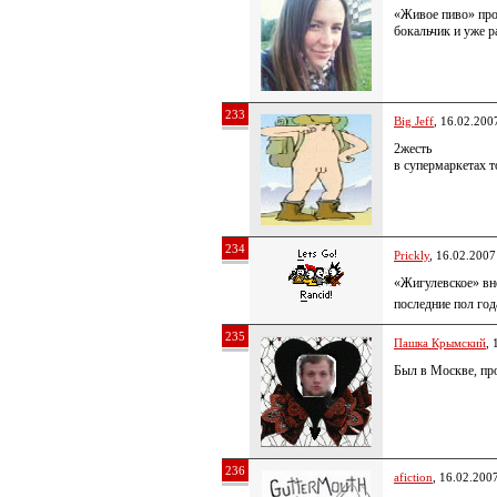
«Живое пиво» про
бокальчик и уже р
233
Big Jeff
, 16.02.200
2жесть
в супермаркетах т
234
Prickly
, 16.02.2007
«Жигулевское» вн
последние пол год
235
Пашка Крымский
, 
Был в Москве, пр
236
afiction
, 16.02.200