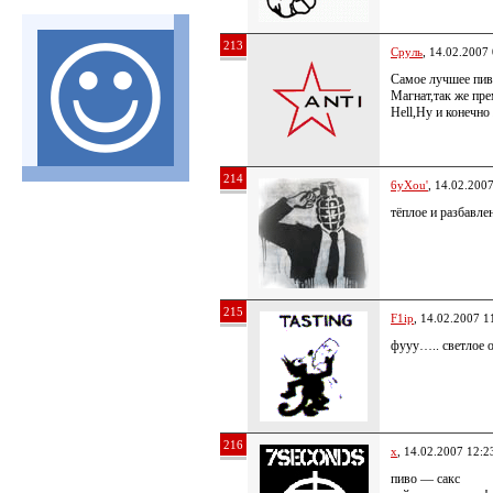
213
Сруль
, 14.02.2007
Самое лучшее пив
Магнат,так же пр
Hell,Ну и конечно
214
6yXou'
, 14.02.200
тёплое и разбавл
215
F1ip
, 14.02.2007 1
фууу….. светлое о
216
x
, 14.02.2007 12:2
пиво — сакс