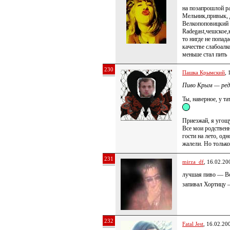
на позапрошлой р
Мельник,привык, 
Велкопоповицкий 
Radegast,чешское,
то нигде не попад
качестве слабоалк
меньше стал пить
230
Пашка Крымский
, 
Пиво Крым — ред
Ты, наверное, у т
Приезжай, я угощ
Все мои родственн
гости на лето, од
жалели. Но только
231
mirza_df
, 16.02.20
лучшая пиво — В
запивал Хортицу 
232
Fatal Jest
, 16.02.20