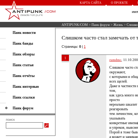
КАРТА САЙТА
О ПРОЕКТЕ
им
ANTIPUNK/COM
>
Панк форум
>
Жизнь
> Слишком
Панк новости
Слишком часто стал замечать от т
Панк банды
Страницы:
0
|
1
Панк обзоры
1
rumdmc
, 11.10.20
Панк статьи
Слишком часто ста
окружают,
Панк отчёты
с которыми я общ
всех щелей.
Даже в частности н
Панк интервью
том,
как здесь много н
Панк ссылки
просто
нереально шкалит 
Панк форум
реагировать
тем личностям, ко
указывать
поиск
конкретные имена(
и упреков, выясн
Порой я тоже быва
а может и занимаю