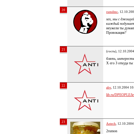
20
rumdmc
, 12.10.20
хех, мы с джошуе
каждый подумает 
неужели ты думаешь
Провокация?
21
(гость), 12.10.200
блять, интерестн
Х его З откуда ты
22
abv
, 12.10.2004 10
lib.ru/DPEOPLE/lett
23
Aztech
, 12.10.2004
2rumon