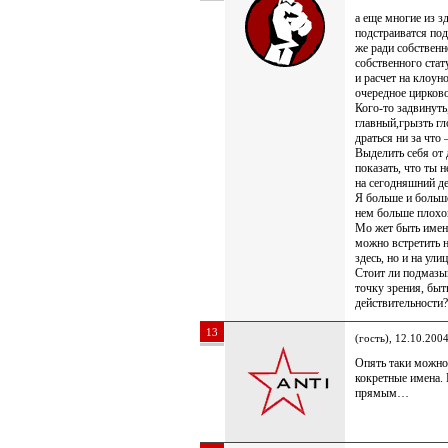
а еще многие из з
подстраиватся под
же ради собственн
собственного стат
и расчет на клоун
очередное цирково
Кого-то задвинуть
главный,грызть гл
драться ни за что
Выделить себя от 
показать, что ты н
на сегодняшний д
Я больше и больше
нем больше плохо
Мо жет быть имен
можно встретить н
здесь, но и на ули
Стоит ли подмазыв
точку зрения, быт
действительности
13
(гость), 12.10.200
Опять таки можно
кокретные имена.
прямым…