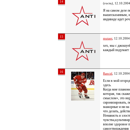
14
(гость), 12.10.200
Я на самом деле п
вышесказанным, и
индивиде идет реч
15
mutant
, 12.10.2004
хех, мы с джошуе
каждый подумает п
16
Rancid
, 12.10.2004
Если в мой огород
здесь.
Когда мне планом
которая, так скаж
смыслом», это но
сиронизировать, по
мажорные и ни на 
что делать, дейст
Ненависть и злос
чувства,культиви
вполне здоровое 
самоутверждения з