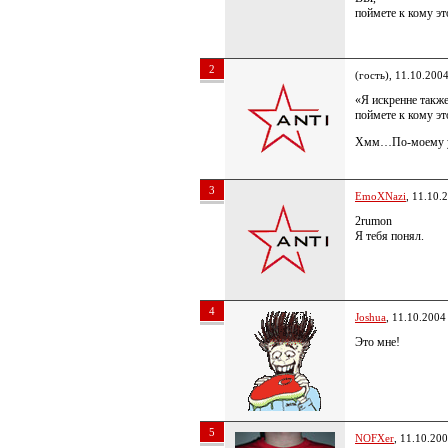
поймете к кому эт
2
(гость), 11.10.200
«Я искренне также
поймете к кому эт
Хмм…По-моему уж
3
EmoXNazi
, 11.10.
2rumon
Я тебя понял.
4
Joshua
, 11.10.2004
Это мне!
5
NOFXer
, 11.10.20