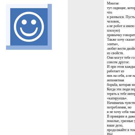
Многие
тут сидящие, кото
что
я разнылся. Пусть
человек,
а не робот и имею
плохую)
привычку говорить
Также хочу сказат
элиты»,
любят вести двойн
из свойств.
Они могут тебе го
совсем другое.
И при этом кажды
работает из
них на себя, а не 
непонятная
борьба, которая мн
Когда эти люди пе
терять к тебе инте
«катируешь».
Начинаешь чувств
потребления, но
я не хочу себя та
В принципе я даже
пошлые, грязные 
ваше дело,
продолжайте в том
ВЫ,