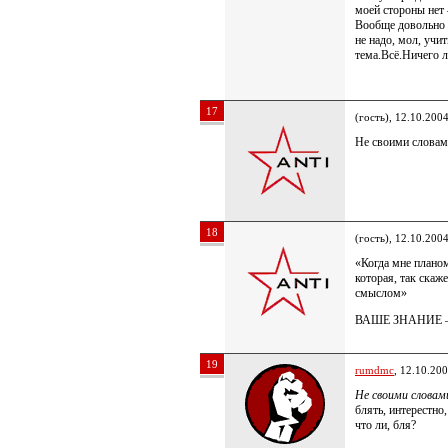
моей стороны нет 
Вообще довольно с
не надо, мол, учит
тема.Всё.Ничего л
17
(гость), 12.10.200
Не своими слова
18
(гость), 12.10.200
«Когда мне плано
которая, так скаж
смыслом»
ВАШЕ ЗНАНИЕ 
19
rumdmc
, 12.10.20
Не своими слова
блять, интерестно
что ли, бля?