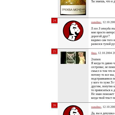
Ты знаешь, что я 
24
rumdmc
, 12.10.20
Х его З откуда т
мне просто интерс
дорогой друг?
видимо сам того н
развелся тупой ру
25
4mo
, 12.10.2004 2
2rumon
Я когда то давно
сестренке, не пом
смысл в том что в
потому то все мы
подстраиваимся по
у кого то хуже.Те
другим, попутно к
то привязаться к 
Не знаю поможет т
когда твой текст п
26
rumdmc
, 12.10.20
Да, вы я девушка