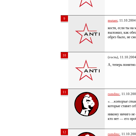
9
mutant
, 11.10.2004
костя, если ты на 
выложил, как обещ
обрез было, не см
10
(гость), 11.10.200
А, теперь понятн
11
rumdmc
, 11.10.20
«….которые став
которые ставят с
никому ничиго не 
кто нет — его п
12
rumdmc
, 11.10.20