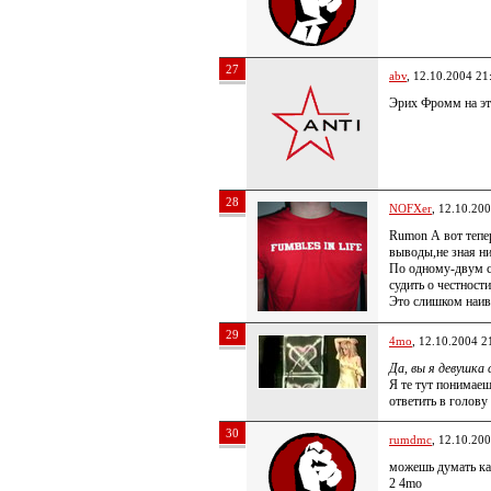
27
abv
, 12.10.2004 21
Эрих Фромм на эт
28
NOFXer
, 12.10.20
Rumon А вот тепе
выводы,не зная ни
По одному-двум с
судить о честности
Это слишком наив
29
4mo
, 12.10.2004 2
Да, вы я девушка
Я те тут понимае
ответить в голову
30
rumdmc
, 12.10.20
можешь думать ка
2 4mo