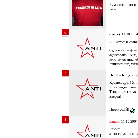
Румон,если это на
тебе.
6
(гость), 11.10.200
«….которые ставя
Судя по этой фраз
адресовано и мне, 
кого-то называл о
лучше(выше, умне
7
Headfucker
(гость)
Крепись друг! Я н
итоге когда пыталс
Теперь вот кроме 
вперед!
Панки ХОЙ!
8
mutant
, 11.10.2004
2fucker
а что с румоном с