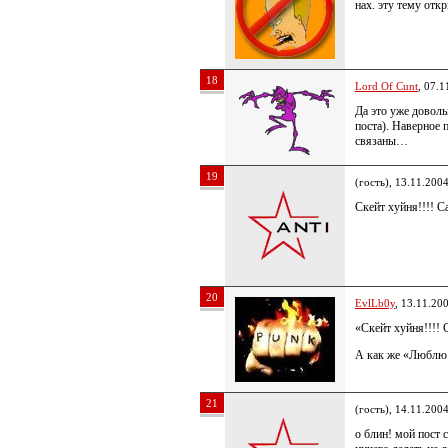
нах. эту тему отк
18
Lord Of Cunt
, 07.1
Да это уже доволь
поста). Наверное 
связаны…
19
(гость), 13.11.200
Скейт хуйня!!!! С
20
EvlLb0y
, 13.11.20
«Скейт хуйня!!!! 
А как же «Люблю 
21
(гость), 14.11.200
о блин! мой пост 