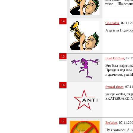
такое… Ща осваив
14
GEndalfX
, 07.11.2
А да я из Подмоск
15
Lord Of Cunt
, 07.1
Это был нефиговы
Правда я над ним 
и девчонки, yeahhh
16
frenzal-rhom
, 07.1
ya toje katalsa, ter
SKATEBOARDIN
17
BeaWizz
, 07.11.20
Ну я катаюсь. А 