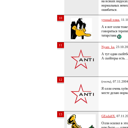
на всяких видосах
нормальных немецк
ошибаться.
10
утиный пляж
, 11.1
А я вот олли тоже
говориться терепен
татарстана
11
Nyam_ka
, 23.10.2
А тут одни скей
А скейтеры есть
12
(гость), 07.11.200
Я олли очень хуёв
месте делаю норм
13
GEndalfX
, 07.11.2
Олли осилил в это
кем было — одно