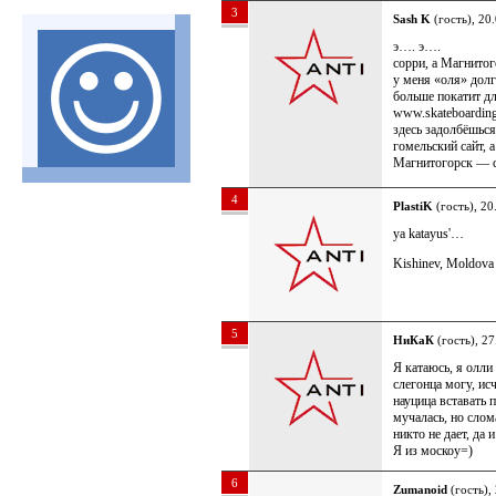
3
Sash K
(гость), 20
э…. э….
сорри, а Магнитог
у меня «оля» долго
больше покатит дл
www.skateboarding
здесь задолбёшься
гомельский сайт, 
Магнитогорск — с
4
PlastiK
(гость), 20
ya katayus'…
Kishinev, Moldova
5
НиКаК
(гость), 27
Я катаюсь, я олли 
слегонца могу, ис
науцица вставать
мучалась, но слом
никто не дает, да и
Я из москоу=)
6
Zumanoid
(гость),