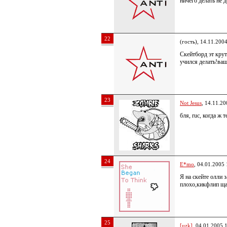
ничего делать не 
22
(гость), 14.11.200
Скейтборд эт крут
учился делать!ващ
23
Not Jesus
, 14.11.20
бля, ruc, когда ж
24
E*mo
, 04.01.2005 
Я на скейте олли 
плохо,кикфлип ща
25
[uzk]
, 04.01.2005 