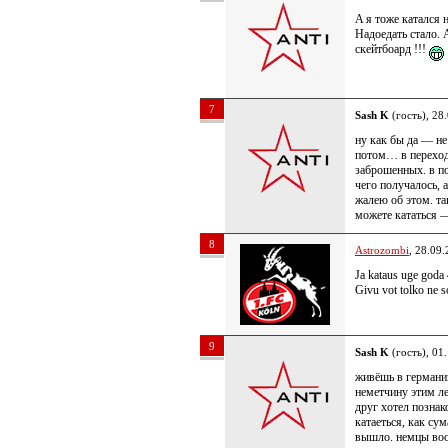
A я тоже катался 
Надоедать стало.
скейтбоард !!!
7
Sash K
(гость), 28
ну как бы да — не 
потом… в переход
заброшенных. в по
чего получалось, 
жалею об этом. та
можете кататься —
8
Astrozombi
, 28.09
Ja kataus uge goda 4
Givu vot tolko ne 
9
Sash K
(гость), 01
живёшь в германи
неметчину этим ле
друг хотел познак
катаеться, как су
вышло. немцы воо