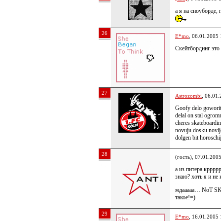
а я на сноуборде,
26
E*mo
, 06.01.2005 
Скейтбординг это 
27
Astrozombi
, 06.01
Goofy delo goworit
delal on stal ogrom
cheres skateboarding
novuju dosku novije
dolgen bit horoschi
28
(гость), 07.01.200
а из питера крррр
знаю? хоть я и не 
мдааааа… NoT S
такое!=)
29
E*mo
, 16.01.2005 