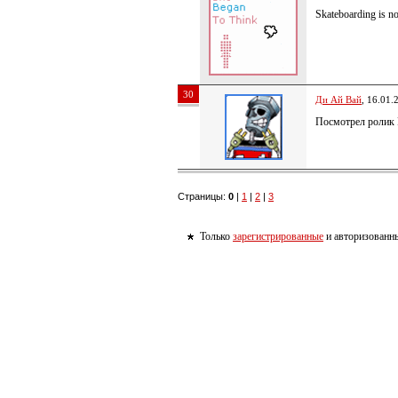
Skateboarding is no
30
Ди Ай Вай
, 16.01.
Посмотрел ролик R
Страницы:
0
|
1
|
2
|
3
Только
зарегистрированные
и авторизованны