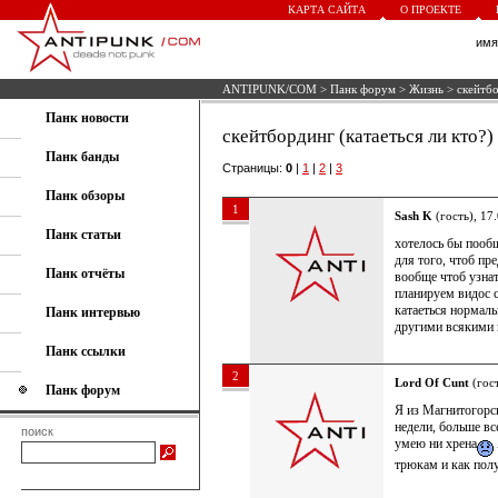
КАРТА САЙТА
О ПРОЕКТЕ
им
ANTIPUNK/COM
>
Панк форум
>
Жизнь
> скейтбо
Панк новости
скейтбординг (катаеться ли кто?)
Панк банды
Страницы:
0
|
1
|
2
|
3
Панк обзоры
1
Sash K
(гость), 17
Панк статьи
хотелось бы пообщ
для того, чтоб пр
Панк отчёты
вообще чтоб узнат
планируем видос с
катаеться нормаль
Панк интервью
другими всякими 
Панк ссылки
2
Lord Of Cunt
(гост
Панк форум
Я из Магнитогорск
недели, больше вс
поиск
умею ни хрена
трюкам и как пол