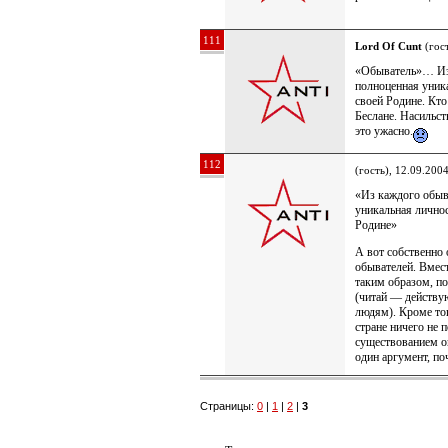
111
Lord Of Cunt
(гост
«Обыватель»… Из
полноценная уника
своей Родине. Кто 
Беслане. Насильс
это ужасно.
112
(гость), 12.09.200
«Из каждого обыв
уникальная личнос
Родине»
А вот собственно 
обывателей. Вмест
таким образом, по
(читай — действу
людям). Кроме тог
стране ничего не 
существованием он
один аргумент, по
Страницы:
0
|
1
|
2
|
3