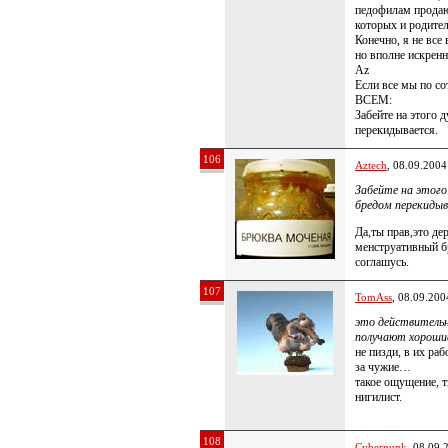
педофилам продаю
которых и родител
Конечно, я не все
но вполне искренне
Az
Если все мы по со
ВСЕМ:
Забейте на этого 
перекидывается.
106
Aztech
, 08.09.2004
Забейте на этого 
бредом перекидыв
Да,ты прав,это де
менструативный бр
соглашусь.
107
TomAss
, 08.09.200
это действительн
получают хорош
не пизди, в их ра
за чужие…
такое ощущение, 
нигилист.
108
Cyberpunk
, 08.09.