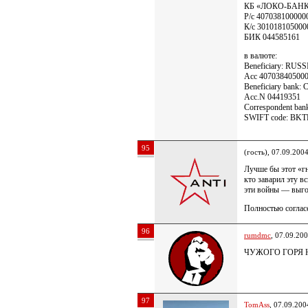
КБ «ЛОКО-БАНК»
Р/с 407038100000
К/с 301018105000
БИК 044585161
в валюте:
Beneficiary: RU
Acc 40703840500
Beneficiary bank
Acc.N 04419351
Correspondent ban
SWIFT code: BK
95
(гость), 07.09.200
Лучше бы этот «гн
кто заварил эту в
эти войны — выг
Полностью соглас
96
rumdmc
, 07.09.20
ЧУЖОГО ГОРЯ 
97
TomAss
, 07.09.200