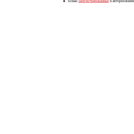
Только
зарегистрированные
и авторизованны