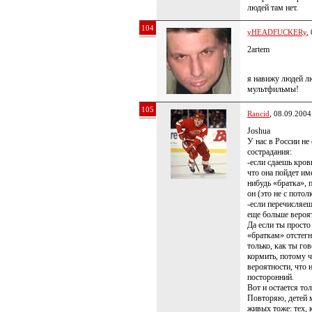
людей там нет.
104
yHEADFUCKERy
,
2artem
я навижу людей л
мультфильмы!
105
Rancid
, 08.09.2004
Joshua
У нас в России не
сострадания:
-если сдаешь кровь
что она пойдет им
нибудь «братка», 
он (это не с потол
-если перечисляеш
еще больше вероят
Да если ты просто
«браткам» отстегн
только, как ты го
кормить, потому ч
вероятности, что 
посторонний.
Вот и остается то
Повторяю, детей 
живых тоже: тех, 