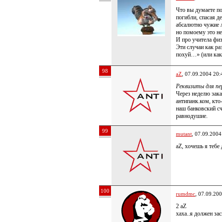
Что вы думаете по
погибли, спасая д
абсалютно чужие 
но помоему это н
И про учитела фи
Эти случаи как ра
похуй…» (или как
98
aZ
, 07.09.2004 20:
Реквизиты для пе
Через неделю зака
антипанк.ком, кто
наш банковский сч
равнодушие.
99
mutant
, 07.09.2004
aZ, хочешь я тебе
100
rumdmc
, 07.09.20
2 aZ
хаха..я должен за