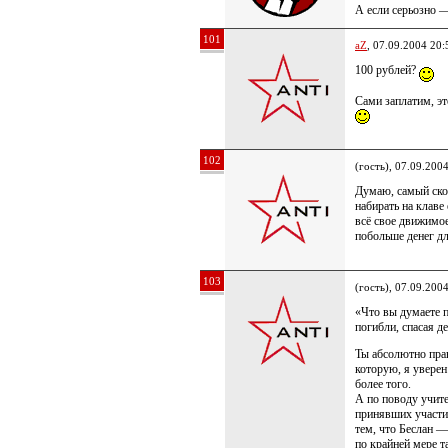
А если серьозно 
101
aZ
, 07.09.2004 20:
100 рублей?
Сами заплатим, это
102
(гость), 07.09.200
Думаю, самый ско
набирать на клаве
всё свое движимо
побольше денег дл
103
(гость), 07.09.200
«Что вы думаете п
погибли, спасая д
Ты абсолютно прав
которую, я увере
более того.
А по поводу учит
принявших участие
тем, что Беслан —
по крайней мере та