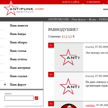
КАРТА САЙТА
О ПРОЕКТЕ
им
ANTIPUNK/COM
>
Панк форум
>
Жизнь
> РАВН
Панк новости
РАВНОДУШИЕ?
Панк банды
Страницы:
0
|
1
|
2
|
3
Панк обзоры
91
(гость), 07.09.200
Панк статьи
Это потому что от
Панк отчёты
Панк интервью
92
Панк ссылки
(гость), 07.09.200
На днях свяжусь 
Панк форум
организации терак
поиск
93
rumdmc
, 07.09.20