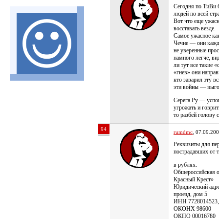
Сегодня по ТиВи б
людей по всей стр
Вот что еще ужасн
восставать везде.
Самое ужасное к
Чечне — они кажд
не уверенные про
намного легче, в
ли тут все такие 
«гнев» они направ
кто заварил эту в
эти войны — выг
Серега Ру — успок
угрожать и говрит
то разбей голову с
94
rumdmc
, 07.09.20
Реквизиты для пе
пострадавших от те
в рублях:
Общероссийская о
Красный Крест»
Юридический адре
проезд, дом 5
ИНН 7728014523,
ОКОНХ 98600
ОКПО 00016780