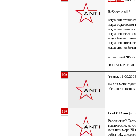
ReSpect to all!!
когда сон станови
когда вода теряет 
когда вам кажется
когда депресия за
кода облака стано
когда ненависть в
когда снег на бот
……………………
……….или что то 
[иногда все не та
109
(гость), 11.09.200
Да для меня рубль
абсолютно незнак
110
Lord Of Cunt
(гост
Российские? Солда
трагические, но с
меньшей мере 2
ребят! Их специал