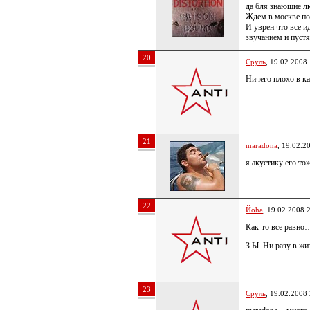
да бля знающие л
Ждем в москве по
И уврен что все и
звучанием и пуст
20
Сруль
, 19.02.2008
Ничего плохо в ка
21
maradona
, 19.02.2
я акустику его то
22
Йoha
, 19.02.2008 
Как-то все равно…
З.Ы. Ни разу в жи
23
Сруль
, 19.02.2008