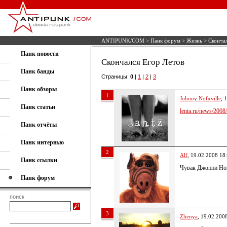
ANTIPUNK/COM
>
Панк форум
>
Жизнь
> Скончал
Панк новости
Скончался Егор Летов
Панк банды
Страницы:
0
|
1
|
2
|
3
Панк обзоры
1
Johnny Nofxville
, 
Панк статьи
lenta.ru/news/2008/
Панк отчёты
Панк интервью
2
Alf
, 19.02.2008 18
Панк ссылки
Чувак Джонни Нок
Панк форум
поиск
3
Zhenya
, 19.02.200