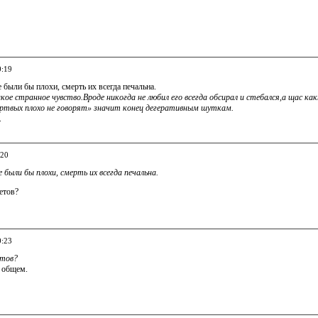
0:19
 были бы плохи, смерть их всегда печальна.
кое странное чувство.Вроде никогда не любил его всегда обсирал и стебался,а щас к
ртвых плохо не говорят» значит конец дегеративным шуткам.
.
:20
 были бы плохи, смерть их всегда печальна.
етов?
0:23
етов?
в общем.