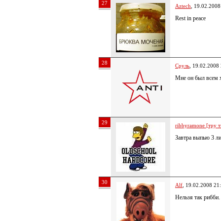
27
Aztech
, 19.02.2008
Rest in peace
28
Сруль
, 19.02.2008
Мне он был всем 
29
ribbyramone [тру т
Завтра выпью 3 ли
30
Alf
, 19.02.2008 21
Нельзя так рибби.