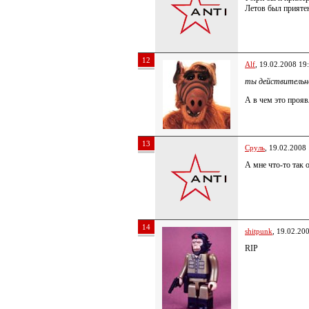
Летов был приятен
12
Alf
, 19.02.2008 19
ты действительн
А в чем это прояв
13
Сруль
, 19.02.2008
А мне что-то так
14
shitpunk
, 19.02.20
RIP