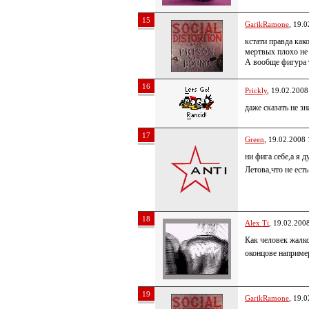
15
GarikRamone
, 19.
кстати правда как
мертвых плохо не
А вообще фигура т
16
Prickly
, 19.02.2008
даже сказать не 
17
Green
, 19.02.2008 
ни фига себе,а я 
Летова,что не ес
18
Alex Ti
, 19.02.200
Как человек жалко
оконцове например
19
GarikRamone
, 19.