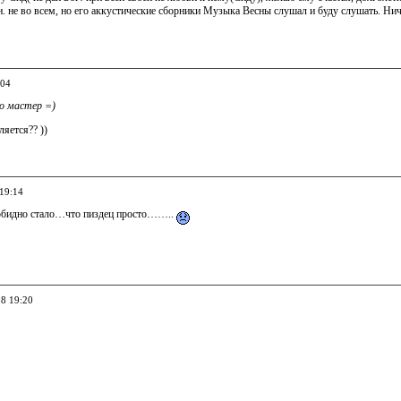
. не во всем, но его аккустические сборники Музыка Весны слушал и буду слушать. Ниче
:04
о мастер =)
ляется?? ))
 19:14
 обидно стало…что пиздец просто……..
08 19:20