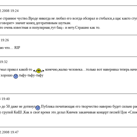
02.2008 19:24
ое странное чуство.Вроде никогда не любил его всегда обсирал и стебался,а щас както 
 говорят» значит конец дегеративным шуткам.
о очень известная и популярная,тут бац-- и нету.Страшно как то.
 19:26
знаю что… RIP
19:32
думал прикол какой-то
конечно,жалко человека…только вот наверняка теперь начн
ть хорошо
тьфу-тьфу-тьфу
8 19:40
 до 50 даже не дотянул
Публика почитающая его творчество наверно будет сильно расс
 групой КиШ ,Как в своё время это делал Кинчев заканчивая концерт песней Цоя «Спок
02.2008 19:47