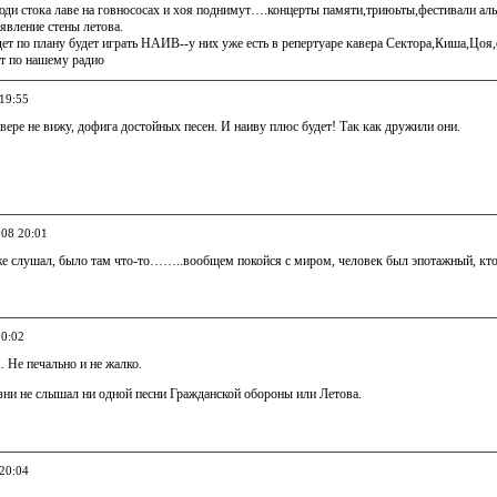
юди стока лаве на говнососах и хоя поднимут….концерты памяти,триюьты,фестивали 
явление стены летова.
дет по плану будет играть НАИВ--у них уже есть в репертуаре кавера Сектора,Киша,Цоя,
ят по нашему радио
 19:55
вере не вижу, дофига достойных песен. И наиву плюс будет! Так как дружили они.
008 20:01
же слушал, было там что-то……..вообщем покойся с миром, человек был эпотажный, кто
20:02
 Не печально и не жалко.
зни не слышал ни одной песни Гражданской обороны или Летова.
 20:04