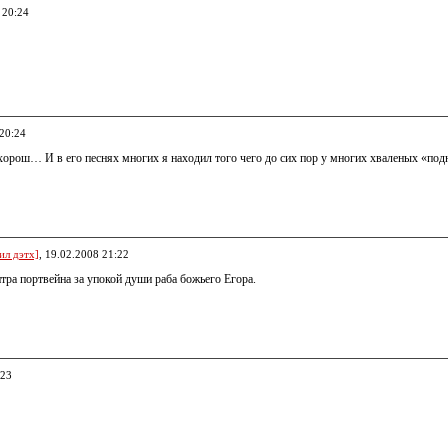
 20:24
 20:24
хорош… И в его песнях многих я находил того чего до сих пор у многих хваленых «под
ил дэтх]
, 19.02.2008 21:22
тра портвейна за упокой души раба божьего Егора.
:23