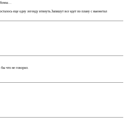
альбомы…
осталось еще одну легенду втянуть.Запишут все идет по плану с ньюметал
 бы что не говорил.