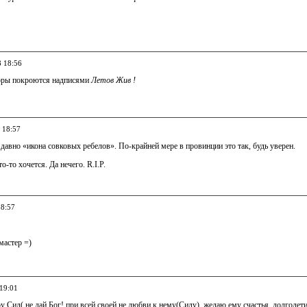
8 18:56
боры покроются надписями
Летов Жив !
 18:57
давно «икона совковых ребелов». По-крайней мере в провинции это так, будь уверен.
то-то хочется. Да нечего. R.I.P.
18:57
мастер =)
 19:01
 Сид( не дай Бог! при всей своей не любви к нему(Сиду), желаю ему счастья, долголет