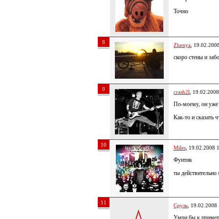
Точно
8
Zhenya
, 19.02.200
скоро стены и за
9
crash2l
, 19.02.2008
По-моему, он уже 
Как-то и сказать ч
10
Miles
, 19.02.2008 
Фунтик
ты действительно 
11
Сруль
, 19.02.2008
Умри бы к примеру