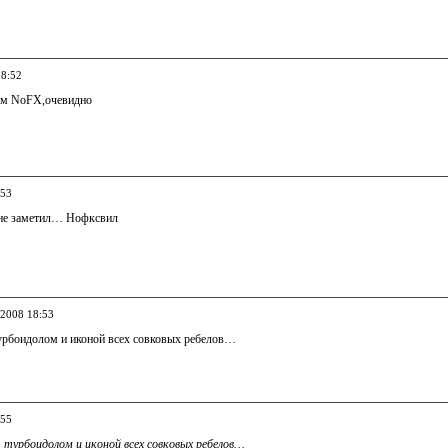
18:52
вом NoFX,очевидно
:53
 не заметил… Нофксвил
.2008 18:53
 турбоидолом и иконой всех совковых ребелов…
:55
 турбоидолом и иконой всех совковых ребелов…