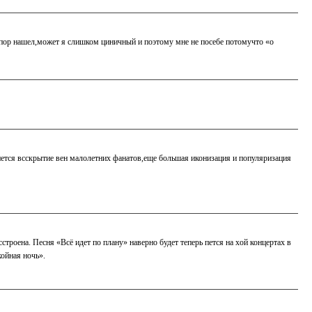
ступор нашел,может я слишком циничный и поэтому мне не посебе потомучто «о
ется всскрытие вен малолетних фанатов,еще большая иконизация и популяризация
троена. Песня «Всё идет по плану» наверно будет теперь пется на хой концертах в
ойная ночь».