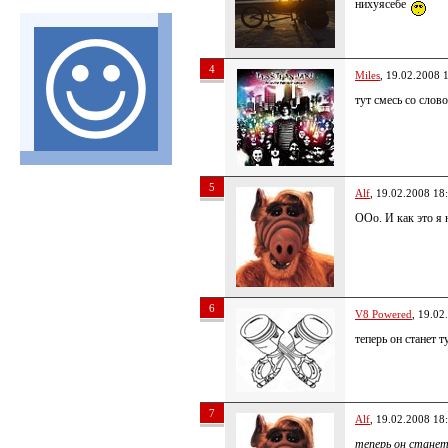
нихуясебе
4
Miles
, 19.02.2008 
тут смесь со сло
5
Alf
, 19.02.2008 18
ООо. И как это я
6
V8 Powered
, 19.02
теперь он станет
7
Alf
, 19.02.2008 18
теперь он станет