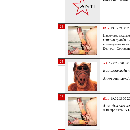
maradona + много.
24
iRus
, 19.02.2008 2
Насколько люди не
кстати правда ка
потомучто «о ме
Вот-вот! Согласен
25
Alf
, 19.02.2008 20
Насколько люди не
А чем был плох Л
26
iRus
, 19.02.2008 2
А чем был плох Л
Я не про него. А 