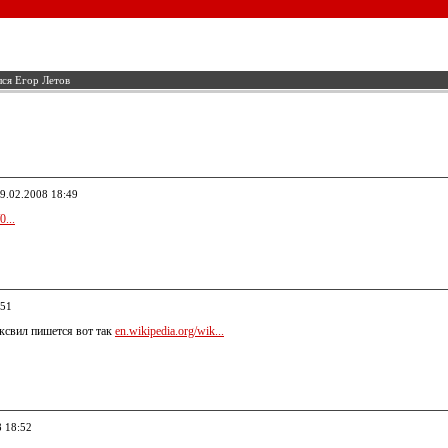
ся Егор Летов
19.02.2008 18:49
0...
:51
свил пишется вот так
en.wikipedia.org/wik...
8 18:52