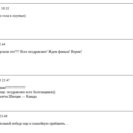
8 18:32
о гола я охуевал)
2:44
делали это!!!! Всех поздравляю! Ждем финала! Верим!
8 22:47
аа!!!!!!!!!!!!!!!!!
юще. поздравляю всех болельщиков))
 матча Швеция — Канада
23:48
больной победе еще и хоккейную прибавить…