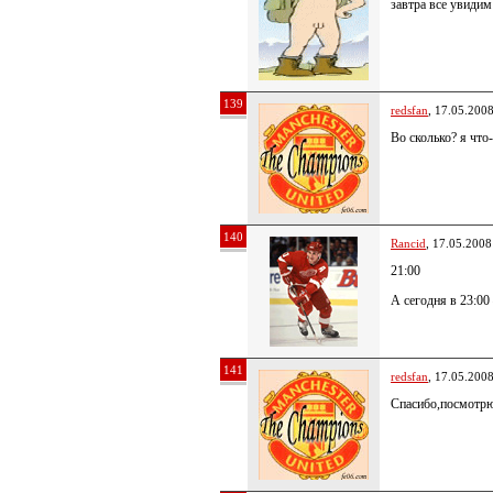
завтра все увидим
139
redsfan
, 17.05.200
Во сколько? я что-
140
Rancid
, 17.05.2008
21:00
А сегодня в 23:00
141
redsfan
, 17.05.200
Спасибо,посмотрю 