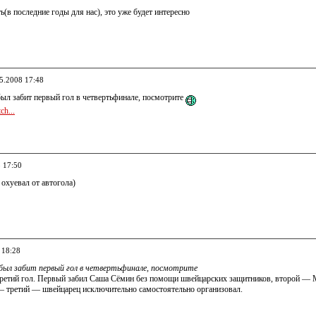
ь(в последние годы для нас), это уже будет интересно
05.2008 17:48
был забит первый гол в четвертьфинале, посмотрите
ch...
8 17:50
 охуевал от автогола)
 18:28
 был забит первый гол в четвертьфинале, посмотрите
 третий гол. Первый забил Саша Сёмин без помощи швейцарских защитников, второй —
 — третий — швейцарец исключительно самостоятельно организовал.