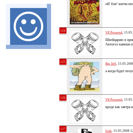
ой! бля! матчи по
124
V8 Powered
, 15.05
Швейцарию в прин
Автогол канешн п
125
Big Jeff
, 15.05.200
а когда будет пол
126
V8 Powered
, 15.05
вроде как завтра в
127
fcuk
, 15.05.2008 1