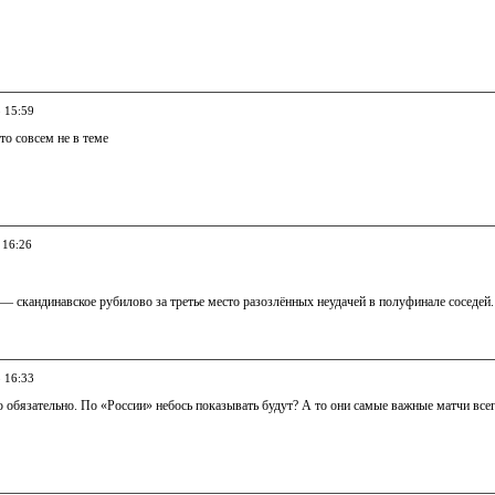
8 15:59
то совсем не в теме
 16:26
 — скандинавское рубилово за третье место разозлённых неудачей в полуфинале соседей.
8 16:33
обязательно. По «России» небось показывать будут? А то они самые важные матчи всег