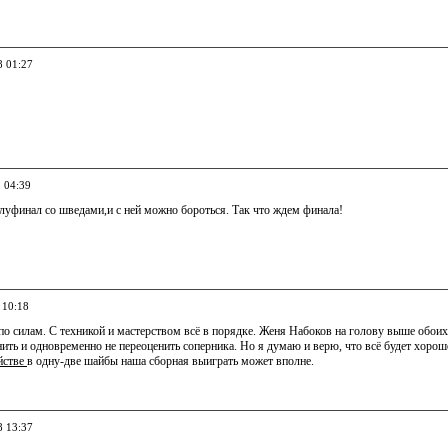
8 01:27
8 04:39
луфинал со шведами,и с ней можно бороться. Так что ждем финала!
 10:18
по силам. С техникой и мастерством всё в порядке. Женя Набоков на голову выше обоих
нить и одновременно не переоценить соперника. Но я думаю и верю, что всё будет хорошо:
йстве
в одну-две шайбы наша сборная выиграть может вполне.
8 13:37