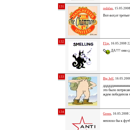
131
redsfan
, 15.05.200
Вот-вот,от третьег
132
F1ip
, 16.05.2008 2
ДА!!!! они с
133
Big Jeff
, 16.05.200
ддддддааааааааааааа
это было потряса
ждем победителя
134
Green
, 16.05.2008 
неплохо бы к фут