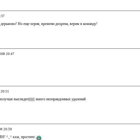
:37
3, дерьмово! Но еще херня, времени дохрена, верим в команду!
2008 20:47
 20:51
 получше выглядят((((( много неоправдонных удалений
08 20:59
 ^_^ кхм, простите.