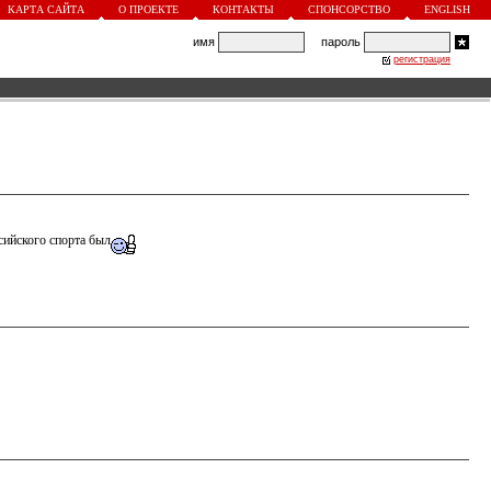
КАРТА САЙТА
О ПРОЕКТЕ
КОНТАКТЫ
СПОНСОРСТВО
ENGLISH
имя
пароль
регистрация
сийского спорта был