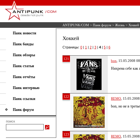
ANTIPUNK/COM
>
Панк форум
>
Жизнь
> Хоккей
Панк новости
Хоккей
Панк банды
Страницы:
0
|
1
|
2
|
3
|
4
|
5
|
6
Панк обзоры
121
bon
, 15.05.2008 08
Панк статьи
Нихрена себе как 
Панк отчёты
Панк интервью
122
Панк ссылки
REMO
, 15.05.2008
bon, но не в треть
Панк форум
поиск
123
REMO
, 15.05.2008