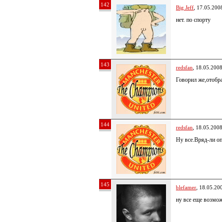
142
Big Jeff
, 17.05.200
нет. по спорту
143
redsfan
, 18.05.200
Говорил же,отобр
144
redsfan
, 18.05.200
Ну все.Вряд-ли 
145
blefamer
, 18.05.20
ну все еще возмож