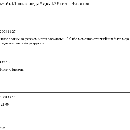
путал! в 1/4 наши молодцы!!! ждем 1/2 Россия — Финляндия
.2008 11:27
ципе с таким же успехом могли раскатать и 10:0 ибо моментов отличнейших было море
издецовый они себе разрулили…
8 12:15
уфинал с финами?
.2008 12:17
 21:00
2:26