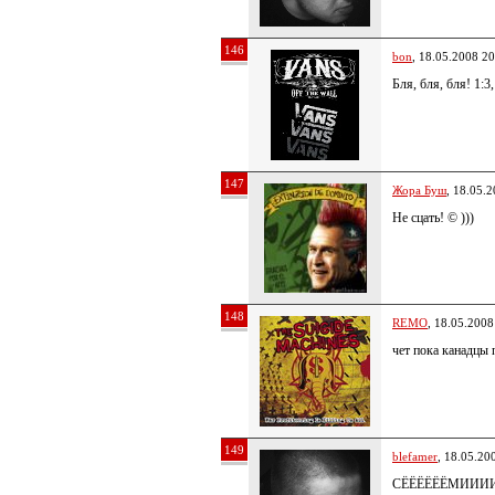
146
bon
, 18.05.2008 20
Бля, бля, бля! 1:
147
Жора Буш
, 18.05.
Не сцать! © )))
148
REMO
, 18.05.2008
чет пока канадцы
149
blefamer
, 18.05.20
СЁЁЁЁЁЁМИИИИН!