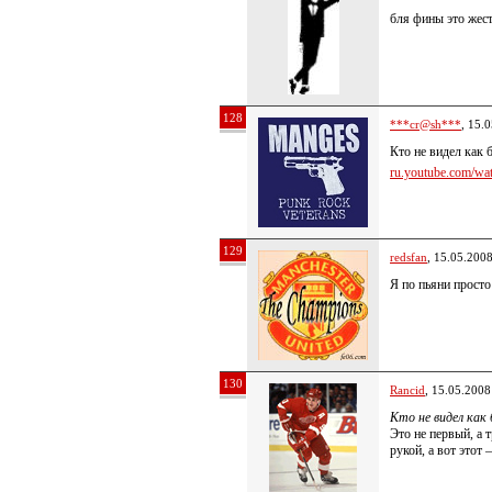
бля фины это жест
128
***cr@sh***
, 15.
Кто не видел как 
ru.youtube.com/wat
129
redsfan
, 15.05.200
Я по пьяни просто
130
Rancid
, 15.05.2008
Кто не видел как
Это не первый, а
рукой, а вот этот