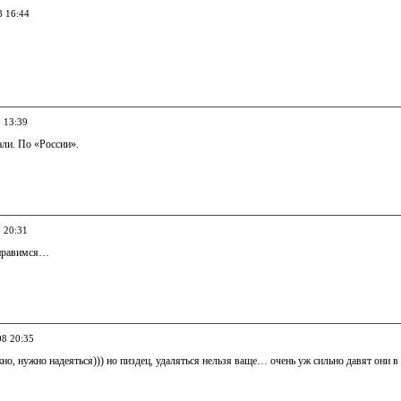
8 16:44
8 13:39
али. По «России».
8 20:31
оправимся…
08 20:35
но, нужно надеяться))) но пиздец, удаляться нельзя ваще… очень уж сильно давят они в