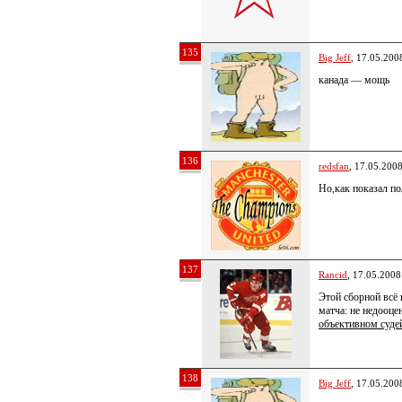
135
Big Jeff
, 17.05.200
канада — мощь
136
redsfan
, 17.05.200
Но,как показал по
137
Rancid
, 17.05.2008
Этой сборной всё 
матча: не недооце
объективном суде
138
Big Jeff
, 17.05.200