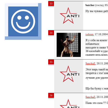
33
butcher
(гость), 05
Ну вы чуваки даё
34
vehont
, 17.10.2004
Я у себя на компе
избавиться:
находите в папке
36 килобайт и удал
сканите весь комп
35
SanchaZ
, 20.11.20
Этот вирь такой н
творится с exe`ш
лучшая для удале
Ща бы булку с ма
36
SanchaZ
, 20.11.20
Панк это сила !!!