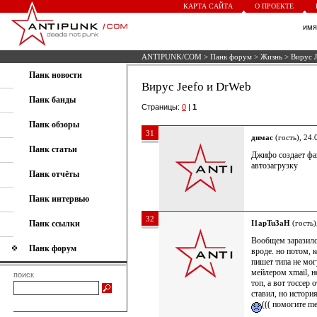
КАРТА САЙТА
О ПРОЕКТЕ
им
ANTIPUNK/COM
>
Панк форум
>
Жизнь
> Вирус J
Панк новости
Вирус Jeefo и DrWeb
Панк банды
Страницы:
0
|
1
Панк обзоры
31
димас
(гость), 24.
Панк статьи
Джифо создает фай
автозагрузку
Панк отчёты
Панк интервью
32
Панк ссылки
I1apTu3aH
(гость)
Вообщем заразился
Панк форум
вроде. но потом, 
пишет типа не могу
мейлером xmail, н
поиск
топ, а вот тоссер 
ставил, но истори
((( помогите me