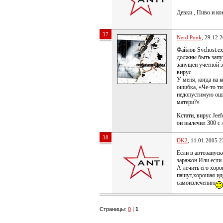
Девки , Пиво и к
37
Nerd Punk
, 29.12.
Файлов Svchost.ex
должны быть запущ
запущен учетной 
вирус.
У меня, когда на 
ошибка, «Че-то т
недопустимую ошиб
матери?»
Кстати, вирус Jee
он вылечил 300 с 
38
DK2
, 11.01.2005 2
Если в автозапуск
заражон.Или если 
А лечить его хоро
пашут,хорошая иде
самоизлечению
Страницы:
0
|
1