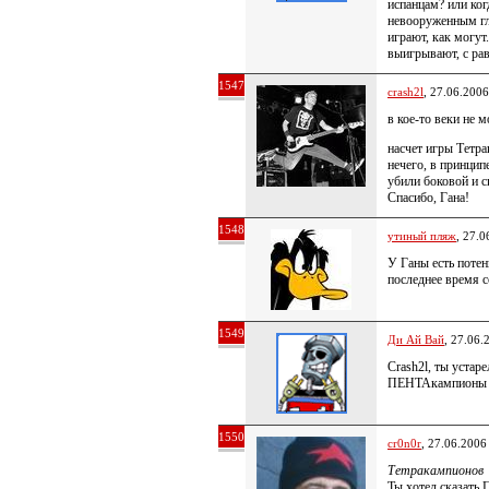
испанцам? или ког
невооруженным гл
играют, как могут
выигрывают, с ра
1547
crash2l
, 27.06.2006
в кое-то веки не 
насчет игры Тетр
нечего, в принцип
убили боковой и 
Спасибо, Гана!
1548
утиный пляж
, 27.0
У Ганы есть потенц
последнее время с
1549
Ди Ай Вай
, 27.06.
Crash2l, ты устаре
ПЕНТАкампионы 
1550
cr0n0r
, 27.06.2006
Тетракампионов
Ты хотел сказать