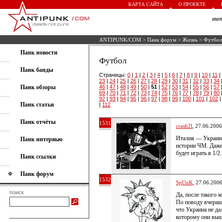
КАРТА САЙТА
О ПРОЕКТЕ
им
ANTIPUNK/COM
>
Панк форум
>
Жизнь
> Футбол
Панк новости
Футбол
Панк банды
Страницы:
0
|
1
|
2
|
3
|
4
|
5
|
6
|
7
|
8
|
9
|
10
|
11
|
23
|
24
|
25
|
26
|
27
|
28
|
29
|
30
|
31
|
32
|
33
|
34
Панк обзоры
46
|
47
|
48
|
49
|
50
|
51
|
52
|
53
|
54
|
55
|
56
|
57
69
|
70
|
71
|
72
|
73
|
74
|
75
|
76
|
77
|
78
|
79
|
80
92
|
93
|
94
|
95
|
96
|
97
|
98
|
99
|
100
|
101
|
102
Панк статьи
|
112
Панк отчёты
1531
crash2l
, 27.06.2006
Италия — Украина
Панк интервью
истории ЧМ. Даже 
будет играть в 1/2.
Панк ссылки
Панк форум
1532
SpUnK
, 27.06.200
поиск
Да, после такого
По поводу вчераш
что Украина не да
которому они выш