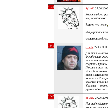
1540
SpUnK
, 27.06.200
Желать удачи укр
нее, не собираюс
Радует, что чесно
ибо украинцы поли
сколько людей, ст
1541
cr0n0r
, 27.06.2006
Для меня немного
футбольных форум
толлерантыми че
сборной Украины
(России в том чис
И я тебе обьясню 
люди, заставшие в
ввиду СССР, а для
касается любой во
Украина — совсем 
дружелюбно настр
1542
SpUnK
, 27.06.200
И я тебе обьясню
люди, заставшие 