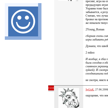
пресинг, игра на 
предыдущих играх
Украина тоже была
забывается, а резу
Считаю, что лучш
бровке на протяж
же пенальти тянул
2Young_Roman
сборная очень с
игры забивать р
Думаеш, что швей
2 mikez
И вообще, я ебал
были сегодня в об
славянам украин
хуйней). И смот
сегодняшними поб
не смотри, никто 
1533
SpUnK
, 27.06.200
ощущение, что не