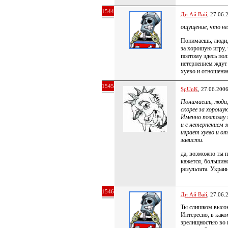
1544
Ди Ай Вай
, 27.06.
ощущение, что н
Понимаешь, люди, 
за хорошую игру,
поэтому здесь по
нетерпением ждут 
хуево и отношение
1545
SpUnK
, 27.06.200
Понимаешь, люди,
скорее за хорошую
Именно поэтому 
и с нетерпением
играет хуево и о
зависти.
да, возможно ты п
кажется, большин
результата. Украи
1546
Ди Ай Вай
, 27.06.
Ты слишком высок
Интересно, в како
зрелищностью во и