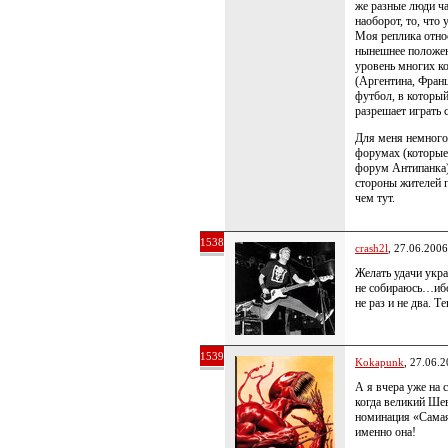
же разные люди ча
наоборот, то, что 
Моя реплика относ
нынешнее положен
уровень многих к
(Аргентина, Франц
футбол, в который
разрешает играть 
Для меня немного
форумах (которые
форум Антипанка)
стороны жителей п
чем тут.
1538
crash2l
, 27.06.2006
Желать удачи укра
не собираюсь…иб
не раз и не два. Т
1539
Kokapunk
, 27.06.
А я вчера уже на 
когда великий Ше
номинация «Самая 
именно она!