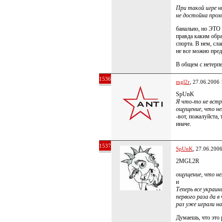
При такой игре н
не достойна прох
банально, но ЭТО
правда каким обр
спорта. В нем, сла
не все можно пред
В общем с нетерп
1536
mgl2r
, 27.06.2006 
SpUnK
Я что-то не вст
ощущение, что н
-вот, пожалуйста, 
иначе.
1537
SpUnK
, 27.06.200
2MGL2R
ощущение, что н
и
Теперь все украи
первого раза да в
раз уже играли на
Думаешь, что это