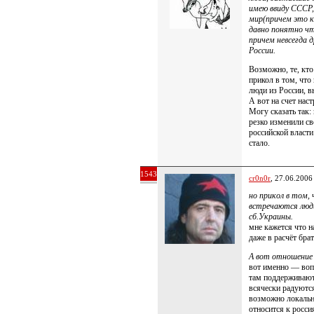
имею ввиду СССР,
мир(причем это к
давно понятно чт
причем невсегда 
России.
Возможно, те, кто
прикол в том, что
люди из России, 
А вот на счет нас
Могу сказать так:
резко изменили св
российской власти
стало.
1543
cr0n0r
, 27.06.2006
но прикол в том, 
встречаются люд
сб.Украины.
мне кажется что н
даже в расчёт брат
А вот отношение 
вот именно — воп
там поддерживают
всячески радуются
возможно локальн
относится к росси