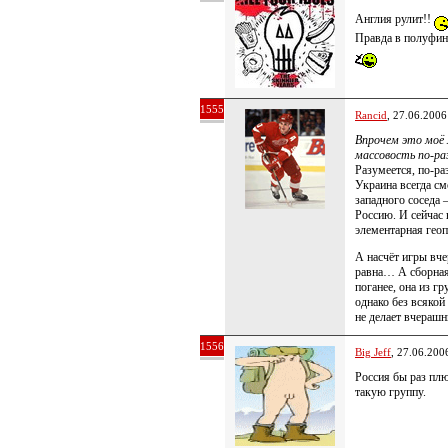
Англия рулит!!
Правда в полуфин
1555
Rancid
, 27.06.2006
Впрочем это моё 
массовость по-ра
Разумеется, по-р
Украина всегда см
западного соседа
Россию. И сейчас 
элементарная геоп
А насчёт игры вче
равна… А сборная
поганее, она из г
однако без всякой 
не делает вчерашн
1556
Big Jeff
, 27.06.200
Россия бы раз пл
такую группу.