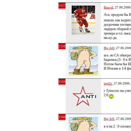
1557
Rancid
, 27.06.2006
Ага, продули бы И
пошли, как водитс
досрочная отставк
лидеров сборной 
тренера и т.п. пис
ни-ку-да.
1558
Big Jeff
, 27.06.200
ага. но СА обыгра
бадались (3 : 0 в 
Потом была бы Шв
И Италия в 1/4 ф
1559
mgl2r
, 27.06.2006 
с Тунисом мы уже 
2:0
1560
Big Jeff
, 27.06.200
я и на 2 : 0 согла