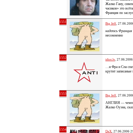
Жалко Гану, симпо
часиков» это всёт
Франция по заслу
1551
Big Jeff
, 27.06.200
надеюсь Франция 
несомненно
1552
idiot.lv
, 27.06.2006
…и Фра и Спа спат
крутит записаные
1553
Big Jeff
, 27.06.200
АНГЛИЯ — чемпио
Жалко Оуэна, сказ
1554
DeX
, 27.06.2006 2