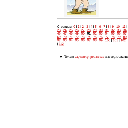
Страницы:
0
|
1
|
2
|
3
|
4
|
5
|
6
|
7
|
8
|
9
|
10
|
11
|
23
|
24
|
25
|
26
|
27
|
28
|
29
|
30
|
31
|
32
|
33
|
34
46
|
47
|
48
|
49
|
50
|
51
|
52
|
53
|
54
|
55
|
56
|
57
69
|
70
|
71
|
72
|
73
|
74
|
75
|
76
|
77
|
78
|
79
|
80
92
|
93
|
94
|
95
|
96
|
97
|
98
|
99
|
100
|
101
|
102
|
112
Только
зарегистрированные
и авторизованны