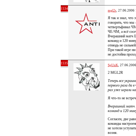
1534
mgl2r
, 27.06.2006 
Я так и знал, что 
говорить, что мы 
четвертьфинал ЧМ,
ЧЕ-ЧМ, а всё сосе
Вчерашний матч Ш
команд и 120 мину
отнюдь не сильне
При такой игре ни
не достойна прохо
1535
SpUnK
, 27.06.200
2 MGL2R
Теперь все украи
первого раза да в
раз уже играли на
Я что-то не встр
Вчерашний матч 
команд и 120 мин
Согласен, две ра
команды настроен
не хотели уступат
возня.