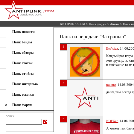
ANTIPUNK/COM
>
Панк форум
>
Жизнь
> Панк на
Панк новости
Панк на передаче "За гранью"
Панк банды
1
BeaWizz
, 14.06.20
Панк обзоры
Каждый раз когда 
эмо группу, по ст
Панк статьи
и ещё какие то не
Панк отчёты
2
Панк интервью
mutant
, 14.06.2004
да ну, там всегда 
Панк ссылки
Панк форум
поиск
3
NOFXer
, 14.06.20
А может там была