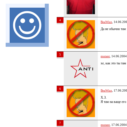
4
BeaWizz
, 14.06.20
Да не обычно там 
5
mutant
, 14.06.2004
хе, как это ты там
6
BeaWizz
, 17.06.20
Х.З.
Я там на ваще его
7
mutant
, 17.06.2004