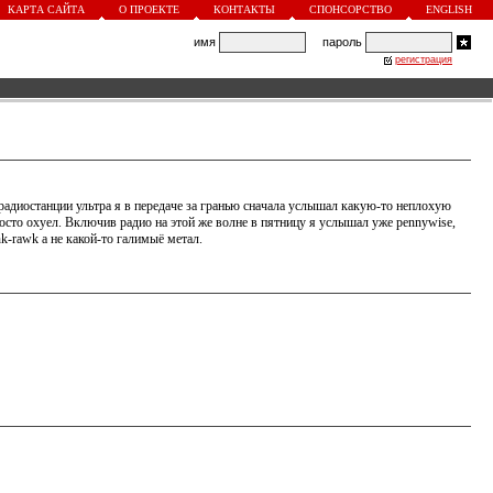
КАРТА САЙТА
О ПРОЕКТЕ
КОНТАКТЫ
СПОНСОРСТВО
ENGLISH
имя
пароль
регистрация
 радиостанции ультра я в передаче за гранью сначала услышал какую-то неплохую
просто охуел. Включив радио на этой же волне в пятницу я услышал уже pennywise,
nk-rawk а не какой-то галимыё метал.