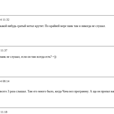
04 11:32
какой нибудь сратый метал крутят. По крайней мере панк там я никогда не слушал.
 11:37
 панк не слушал, если он там всегда есть? =))
04 08:14
 всего 3 раза слышал. Там его много было, когда Чача вел программу. А ща он пропал ващ
 11:18