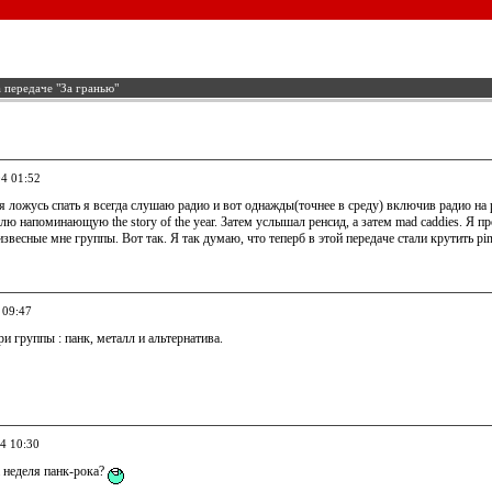
 передаче "За гранью"
04 01:52
я ложусь спать я всегда слушаю радио и вот однажды(точнее в среду) включив радио на
илю напоминающую the story of the year. Затем услышал ренсид, а затем mad caddies. Я 
 извесные мне группы. Вот так. Я так думаю, что теперб в этой передаче стали крутить pi
 09:47
три группы : панк, металл и альтернатива.
04 10:30
 неделя панк-рока?