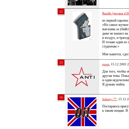
12
Randle [москов хОй
из первой сцылки:
«Но самое жуткое
магазина за убий
даже не вышел на 
в воздух, и траге
И только один из
студентам.»
Мне кажется, сде
13
guest
, 15.12.2005 
Для того, чтобы 
другая тема. Пока-
и один недочелове
Я думаю пойти.
14
Johnny-77
, 15.12.
Постараюсь прису
к таким вещам. В