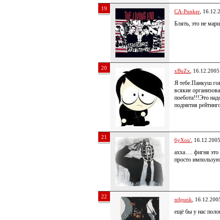
19
CA-Punker
, 16.12.
Блять, это не марш
20
xBuZx
, 16.12.2005
Я тебе.Панкуш го
всякие организов
поебота!!!Это над
поднятия рейтинго
21
6yXou'
, 16.12.200
ахха…. фигня это 
просто импользу
22
ntlpunk
, 16.12.200
ещё бы у нас поло