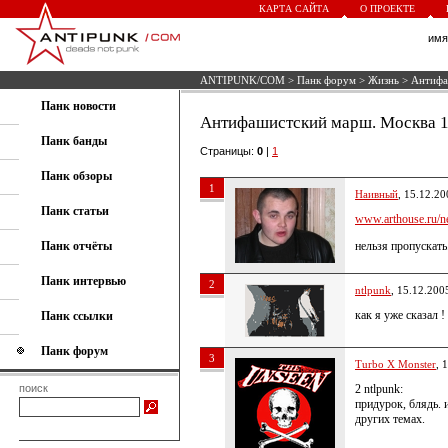
КАРТА САЙТА
О ПРОЕКТЕ
им
ANTIPUNK/COM
>
Панк форум
>
Жизнь
> Антифа
Панк новости
Антифашистский марш. Москва 1
Панк банды
Страницы:
0
|
1
Панк обзоры
1
Наивный
, 15.12.20
Панк статьи
www.arthouse.ru/n
Панк отчёты
нельзя пропускать
Панк интервью
2
ntlpunk
, 15.12.200
как я уже сказал 
Панк ссылки
Панк форум
3
Turbo X Monster
, 
поиск
2 ntlpunk:
придурок, блядь. 
других темах.