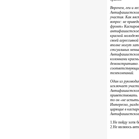
Впрочем, геи и л
Антифашистского
участия. Как явс
вопрос: не приве
фронт» Каспарова
антифашистское 
красной молодежи
своей агрессивной
вполне могут зат
сексуальных мень
Антифашистского
колоннами красны
демонстративно 
соответствующие
телекомпаний.
Один из руководи
исключает участи
Антифашистском 
приветствовать. 
то он «не испыт
Интересно, разде
царящие в каспар
Антифашистског
1.Не пойду хотя бы
2.Не являюсь анти