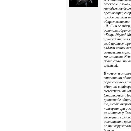
Москве «Яблоко»
молодежное движе
организации, ско
представители го
общественности. 
«Я+Я» и ее лидер
однополых браков
«Квир» Эдуард М
присоединиться 
свой протест про
рядами наших ан
семицветные флаг
меньшинств. Кста
давно стали при
шествий.
В качестве знак
сторонники одноп
определенных кру
«Ночные снайперы
выяснением отнош
Стариковым. Пос
пропаганде одноп
та, в свою очере
консерватора и г
на митинге у Сол
выступит с речью
отстаивать прав
по примеру запад
браков.