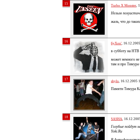
15
Turbo X Monster
, 
Нельзя похуистич
жаль, что до таких
16
6yXou'
, 16.12.200
в субботу на НТВ 
может немного не
там и про Тимура 
17
shylo
, 16.12.2005 
Памяти Тимура Кач
18
SASHA
, 16.12.200
Голубые пойдут 
Yoki.Ru
В Антифашистско