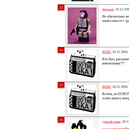
23
shitpunk
, 16.12.20
Не обязательно ж
пошел вместе с хр
24
BOMJ
, 18.12.2005
Кто был, расскажи
впечатления???
25
BOMJ
, 18.12.2005
Кстати, по EURON
особо ничего инт
26
утиный пляж
, 18.1
www.grani.ru/galler