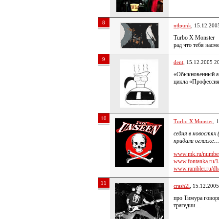
8
ntlpunk
, 15.12.200
Turbo X Monster
рад что тебя насм
9
dent
, 15.12.2005 2
«Обыкновенный а
цикла «Профессия-
10
Turbo X Monster
, 
седня в новостях 
придали огласке…
www.mk.ru/numbers
www.fontanka.ru/1
www.rambler.ru/db/
11
crash2l
, 15.12.2005
про Тимура говор
трагедии…