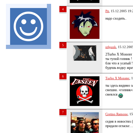
4
Pit
, 15.12.2005 19:
надо сходить..
5
ntlpunk
, 15.12.200
2Turbo X Monster
ты тупой гопник ! 
бля что я усатый !
будешь водку жра
6
Turbo X Monster
, 
ты здесь видимо з
смешно. «гопник»,
смеялся
7
Cretino Ramone
, 1
седня в новостях 
придали огласке…