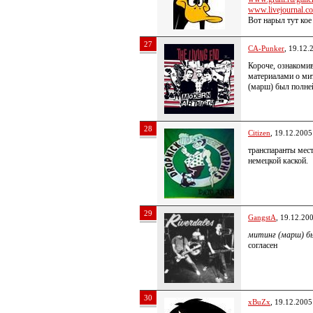
www.livejournal.co
Вот нарыл тут кое
27
CA-Punker
, 19.12.
Короче, ознакоми
материалами о мит
(марш) был полн
28
Citizen
, 19.12.2005
транспаранты мест
немецкой каской.
29
GangstA
, 19.12.20
митинг (марш) бы
согласен
30
xBuZx
, 19.12.2005