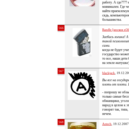
работу. А где???? 
минимален. Где ч
найти приемлемую 
сядь, компьютером 
большинства.
566
Randle [москов хОй
Заебись логика! 
такой психологие
сами.
когда не будет уч
государство может
то все, наши дети
на земле-матушке
567
blackjack
, 19.12.2
Вы все на госуда
плоть от плоти.
- попрошу не обзы
только самые бесс
обманщики, уголов
народ в целом к э
говорят так, типа
нечем.
568
Aztech
, 19.12.2007