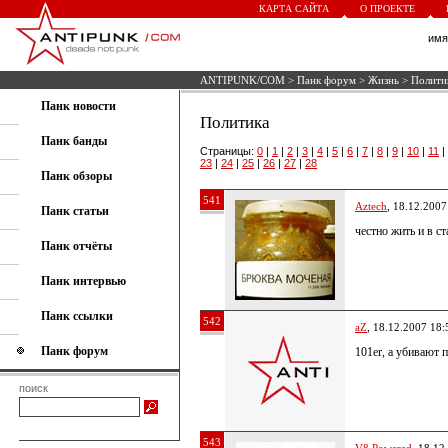
КАРТА САЙТА
О ПРОЕКТЕ
им
ANTIPUNK/COM
>
Панк форум
>
Жизнь
> Полити
Панк новости
Политика
Панк банды
Страницы:
0
|
1
|
2
|
3
|
4
|
5
|
6
|
7
|
8
|
9
|
10
|
11
|
23
|
24
|
25
|
26
|
27
|
28
Панк обзоры
541
Aztech
, 18.12.2007
Панк статьи
честно жить и в с
Панк отчёты
Панк интервью
Панк ссылки
542
aZ
, 18.12.2007 18:
Панк форум
101er, а убивают 
поиск
543