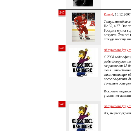
547
Rancid
, 18.12.2007
Теперь молодые л
Не 32, а 27. Это 
Госдуме мутил во
возраста. Это всё
Откуда вообще ин
548
ribbyramone [тру т
C 2008 года офици
ряды Вооружённых
возрасте от 18 до
июля. Это обозна
заканчивающих об
после получения 
То есть в одну рук
Искренне надеюсь,
у меня нет желан
549
ribbyramone [тру т
Аз, ты рассуждае