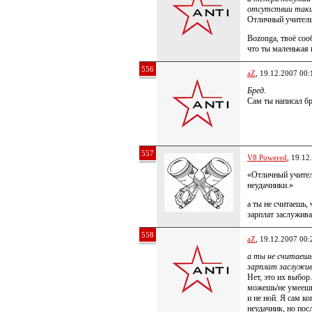
отсутствии таки
Отличный учитель,
Bozonga, твоё соо
что ты маленькая 
556
aZ
, 19.12.2007 00:
Бред.
Сам ты написал бр
557
V8 Powered
, 19.12
«Отличный учитель
неудачники.»
а ты не считаешь,
зарплат заслужива
558
aZ
, 19.12.2007 00:
а ты не считаешь
зарплат заслужив
Нет, это их выбор
можешь/не умеешь
и не ной. Я сам ко
неудачник, но посл