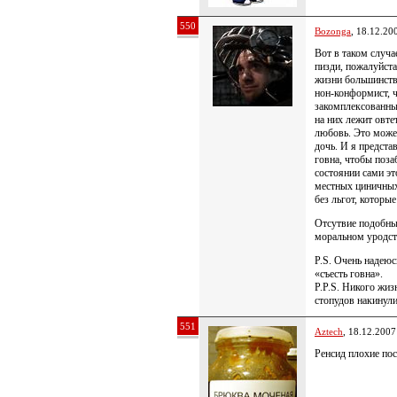
550
Bozonga
, 18.12.20
Вот в таком случае
пизди, пожалуйста,
жизни большинства
нон-конформист, 
закомплексованный
на них лежит овтет
любовь. Это может
дочь. И я предста
говна, чтобы поза
состоянии сами эт
местных циничн
без льгот, которы
Отсутвие подобны
моральном уродств
P.S. Очень надеюс
«съесть говна».
P.P.S. Никого жизн
стопудов накинул
551
Aztech
, 18.12.2007
Ренсид плохие пос