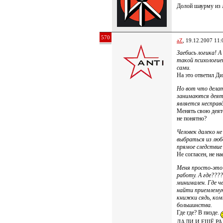
Долой шаурму из 
570
aZ
, 19.12.2007 11:
Заебись логика! 
такой психологие
сами.
На это ответил Д
Но вот что делат
занимаются деят
является несправ
Менять свою деят
не понятно?
Человек далеко н
выбраться из любо
прямое следствие
Не согласен, не на
Меня просто-это с
работу. А где????
минимален. Где че
найти приемлемую
книжки сядь, ком
большинства.
Где где? В пизде.
ДАЛИ И ЕЩЁ РАЗ 