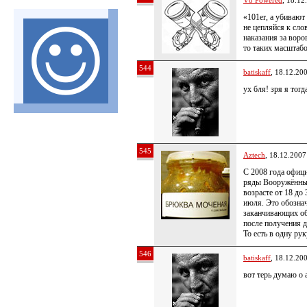
V8 Powered
, 18.12
«101er, а убивают
не цепляйся к сло
наказания за воро
то таких масштабо
544
batiskaff
, 18.12.20
ух бля! зря я тог
545
Aztech
, 18.12.2007
C 2008 года офици
ряды Вооружённы
возрасте от 18 до
июля. Это обознач
заканчивающих об
после получения 
То есть в одну ру
546
batiskaff
, 18.12.20
вот терь думаю о