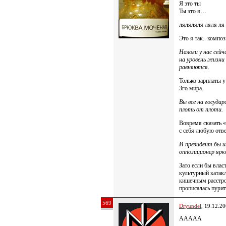
Я это ты
Ты это я…
ляляляля ляля ля
Это я так.. компо
Налоги у нас сейч
на уровень жизни
равняются.
Только зарплаты 
3го мира.
Вы все на госуда
плоть от плоти.
Вовремя сказать «
с себя любую отве
И президент бы 
оппозиционер яр
Зато если бы влас
культурный катак
кишечным расстро
прописалась пурит
569
Dryundel
, 19.12.2
ААААА