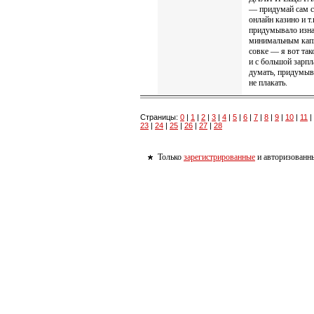
— придумай сам се
онлайн казино и т
придумывало изна
минимальным капи
совке — я вот так
и с большой зарп
думать, придумыва
не плакать.
Страницы:
0
|
1
|
2
|
3
|
4
|
5
|
6
|
7
|
8
|
9
|
10
|
11
|
23
|
24
|
25
|
26
|
27
|
28
Только
зарегистрированные
и авторизованны