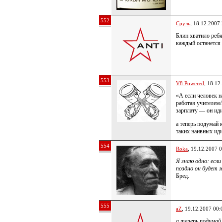
552
Сруль
, 18.12.2007
Блин хватило ребя
каждый останется
553
V8 Powered
, 18.12
«А если человек н
работая учителем
зарплату — он иди
а теперь подумай 
таких наивных ид
554
Roka
, 19.12.2007 
Я знаю одно: если
поздно он будет
Бред.
555
aZ
, 19.12.2007 00:
а теперь подумай