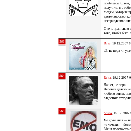
проблемы. С тем, 
получить, я с тобо
людям, которые п
деятельностью, ко
несправделиво ни
Очень правильно с
того, чтобы быть
563
Вова
, 19.12.2007 0
aZ, не пора ли уд
564
Roka
, 19.12.2007 
Да нет, не пора.
Человек далеко не
любого говна, и 
следствие трудол
565
Sosno
, 19.12.2007 
Не нравится — ищ
не хочешь — довол
Меня просто-это с