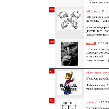
— у меня получил
559
V8 Powered
, 19.12
«Не нравится — и
не хочешь — довол
я все же придержи
достоин того, что
адекватными полу
560
batiskaff
, 19.12.20
Нет, это их выбо
можешь/не умеешь
есть и не ной.
какойто лозунг те
561
ribbyramone [тру т
Нет, это их выбо
Заебись логика! А
такой психологией
562
kolobok
, 19.12.20
Аз, ты реально о