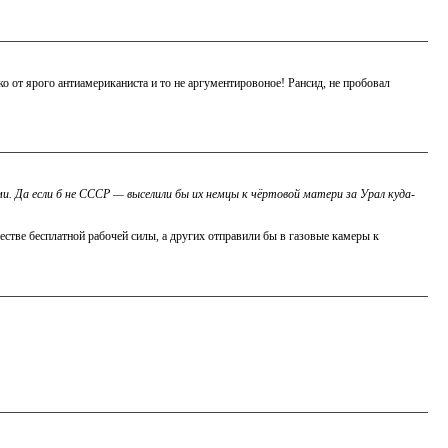
о от ярого антиамериканиста и то не аргументировоное! Рансид, не пробовал
и. Да если б не СССР — выселили бы их немцы к чёртовой матери за Урал куда-
естве бесплатной рабочей силы, а других отправили бы в газовые камеры к