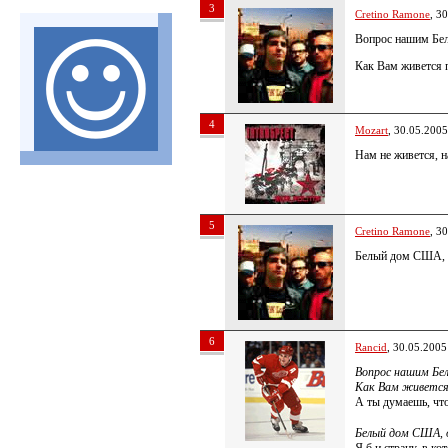
3
Cretino Ramone
, 3
Вопрос нашим Бел
Как Вам живется п
4
Mozart
, 30.05.2005
Нам не живется, 
5
Cretino Ramone
, 3
Белый дом США, от
6
Rancid
, 30.05.2005
Вопрос нашим Бел
Как Вам живется
А ты думаешь, чт
Белый дом США, о
Я б и страну, в к