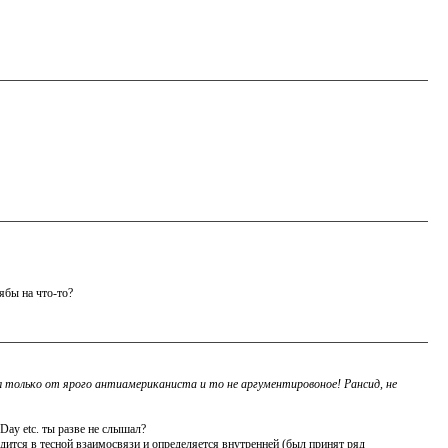
ябы на что-то?
 только от ярого антиамериканиста и то не аргументировоное! Рансид, не
ay etc. ты разве не слышал?
ится в тесной взаимосвязи и определяется внутренней (был принят ряд