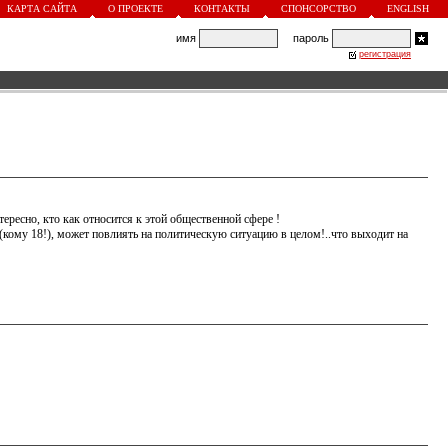
КАРТА САЙТА
О ПРОЕКТЕ
КОНТАКТЫ
СПОНСОРСТВО
ENGLISH
имя
пароль
регистрация
ресно, кто как относится к этой общественной сфере !
(кому 18!), может повлиять на политическую ситуацию в целом!..что выходит на