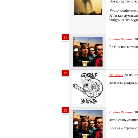
Вот когда там от
Какие соображени
А ты как думаешь?
нибудь. А эти му
11
Cretino Ramone
, 3
Бля!..у нас в стра
12
Not Jesus
, 30.05.20
зато есть ультрапр
13
Cretino Ramone
, 3
зато есть ультра
Россия – страна к