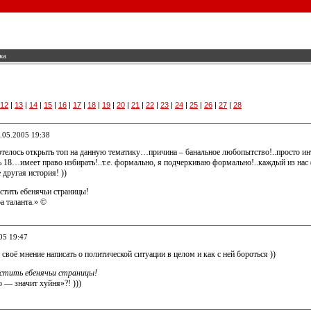
ка
12
|
13
|
14
|
15
|
16
|
17
|
18
|
19
|
20
|
21
|
22
|
23
|
24
|
25
|
26
|
27
|
28
0.05.2005 19:38
телось открыть топ на данную тематику…причина – банальное любопытство!..просто инте
 18…имеет право избирать!..т.е. формально, я подчеркиваю формально!..каждый из нас 
 другая история! ))
остить ебенячьи страницы!
а таланта.» ©
05 19:47
 своё мнение написать о политической ситуации в целом и как с ней бороться ))
постить ебенячьи страницы!
 — значит хуйня»?! )))