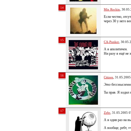
14
Mix Rockin
, 30.05
Если честно, отсу
через 30 у него ве
15
CA-Punker
, 30.05.
А я аполитичен.
Ни разу я ещё не 
16
Citizen
, 31.05.2005
Это бессмысленн
Ты прав. Я ходил 
17
Zebr
, 31.05.2005 0
А я один раз на 
А вообще, ребт, «