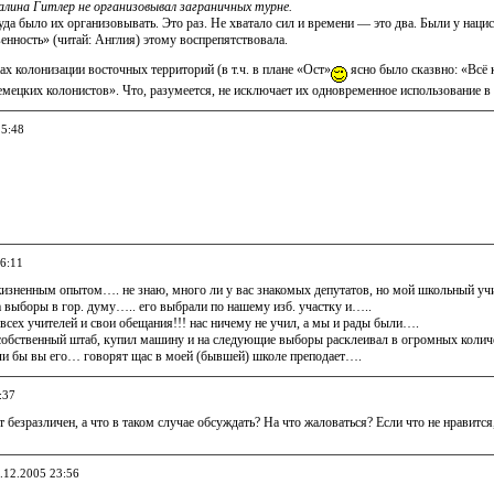
лина Гитлер не организовывал заграничных турне.
уда было их организовывать. Это раз. Не хватало сил и времени — это два. Были у наци
нность» (читай: Англия) этому воспрепятствовала.
ах колонизации восточных территорий (в т.ч. в плане «Ост»
ясно было сказвно: «Всё 
мецких колонистов». Что, разумеется, не исключает их одновременное использование 
15:48
16:11
изненным опытом…. не знаю, много ли у вас знакомых депутатов, но мой школьный учите
 выборы в гор. думу….. его выбрали по нашему изб. участку и…..
 всех учителей и свои обещания!!! нас ничему не учил, а мы и рады были….
обственный штаб, купил машину и на следующие выборы расклеивал в огромных количества
ели бы вы его… говорят щас в моей (бывшей) школе преподает….
:37
т безразличен, а что в таком случае обсуждать? На что жаловаться? Если что не нравит
3.12.2005 23:56