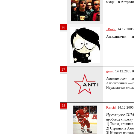
ммдя…в Автралии 
26
xBuZx
, 14.12.2005
Апполитичен — зна
27
guest
, 14.12.2005 
Апполитичен — зн
Аполитичный — бе
Неужели так сложн
28
Rancid
, 14.12.2005
Ну если уже США 
пробовал книжку
1) Точно, клиника
2) Странно, в Аме
3) Книжку по поли