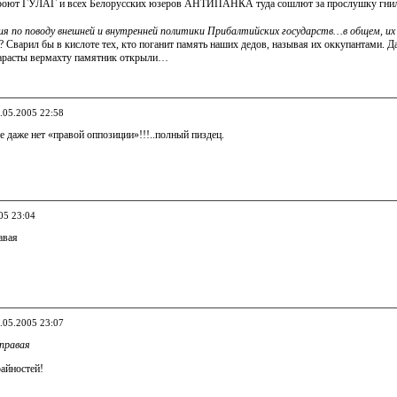
кроют ГУЛАГ и всех Белорусских юзеров АНТИПАНКА туда сошлют за прослушку гнил
я по поводу внешней и внутренней политики Прибалтийских государств…в общем, их
 Сварил бы в кислоте тех, кто поганит память наших дедов, называя их оккупантами. Д
дарасты вермахту памятник открыли…
0.05.2005 22:58
не даже нет «правой оппозиции»!!!..полный пиздец.
05 23:04
авая
0.05.2005 23:07
правая
райностей!