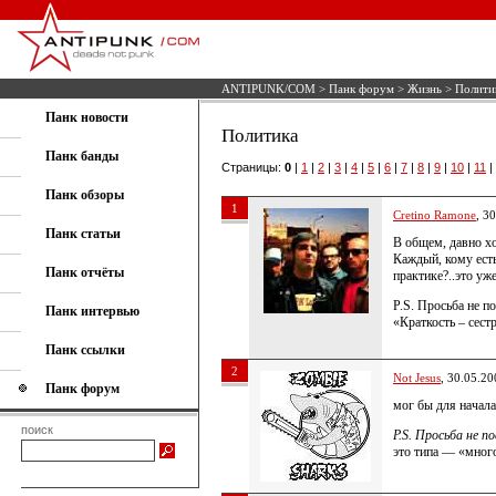
ANTIPUNK/COM
>
Панк форум
>
Жизнь
> Полити
Панк новости
Политика
Панк банды
Страницы:
0
|
1
|
2
|
3
|
4
|
5
|
6
|
7
|
8
|
9
|
10
|
11
|
Панк обзоры
1
Cretino Ramone
, 3
Панк статьи
В общем, давно хо
Каждый, кому есть
Панк отчёты
практике?..это уже
P.S. Просьба не п
Панк интервью
«Краткость – сестр
Панк ссылки
2
Not Jesus
, 30.05.20
Панк форум
мог бы для начала
поиск
P.S. Просьба не 
это типа — «много