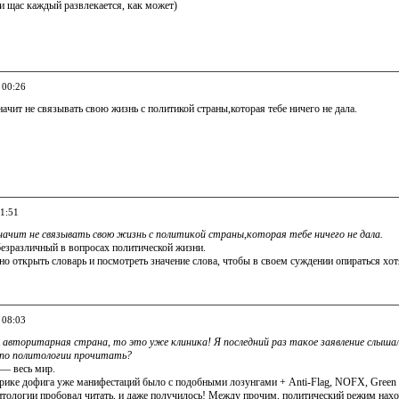
щас каждый развлекается, как может)
 00:26
чит не связывать свою жизнь с политикой страны,которая тебе ничего не дала.
01:51
ачит не связывать свою жизнь с политикой страны,которая тебе ничего не дала.
зразличный в вопросах политической жизни.
о открыть словарь и посмотреть значение слова, чтобы в своем суждении опираться хот
 08:03
авторитарная страна, то это уже клиника! Я последний раз такое заявление слышал
 по политологии прочитать?
 — весь мир.
рике дофига уже манифестаций было с подобными лозунгами + Anti-Flag, NOFX, Green D
тологии пробовал читать, и даже получилось! Между прочим, политический режим наход