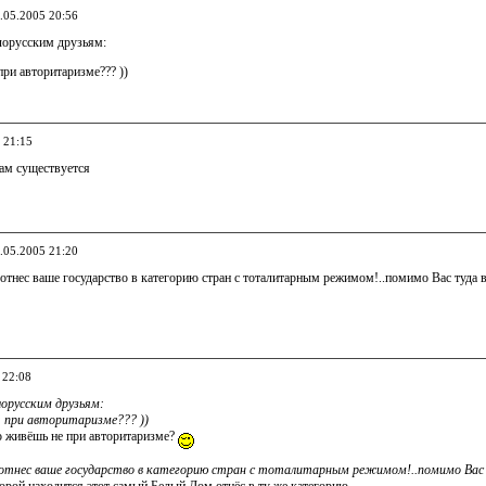
0.05.2005 20:56
орусским друзьям:
ри авторитаризме??? ))
 21:15
нам существуется
0.05.2005 21:20
нес ваше государство в категорию стран с тоталитарным режимом!..помимо Вас туда вх
 22:08
орусским друзьям:
 при авторитаризме??? ))
о живёшь не при авторитаризме?
тнес ваше государство в категорию стран с тоталитарным режимом!..помимо Вас ту
оторой находится этот самый Белый Дом отнёс в ту же категорию.