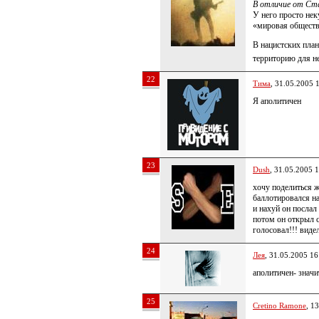
В отличие от Ста
У него просто нек
«мировая обществе
В нацистских план
территорию для не
22
Тима
, 31.05.2005 
Я аполитичен
23
Dush
, 31.05.2005 
хочу поделиться ж
баллотировался на
и нахуй он послал
потом он открыл с
голосовал!!! вид
24
Лея
, 31.05.2005 16
аполитичен- значи
25
Cretino Ramone
, 1