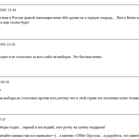
.2005 23:40
тствие в России правой оппозиции меня ебёт далеко не в первую очередь… Вон в Китае в
сь мир сосать будет.
2005 23:56
ходил и не голосовал за кого-либо на выборах. Это бессмысленно.
 06:18
о.
на выборы,но голосовал против всех,потому что в этой стране все политики хотят тольк
7:47
выборы ходил…первый и последний, зато ручку на халяву подарили!
читайте книжки там все написано»=)…а именно «1984» Оруэлла…и радуйтесь, что живете