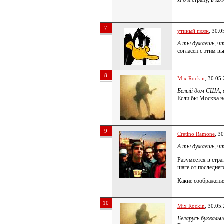
7
утиный пляж
, 30.0
А ты думаешь, ч
согласен с этим в
8
Mix Rockin
, 30.05
Белый дом США, 
Если бы Москва не
9
Cretino Ramone
, 3
А ты думаешь, ч
Разумеется в стра
шаге от последнег
Какие соображени
10
Mix Rockin
, 30.05
Беларусь буквальн