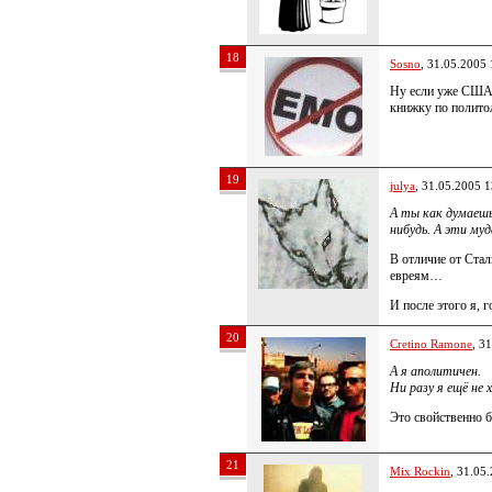
18
Sosno
, 31.05.2005 
Ну если уже США а
книжку по полито
19
julya
, 31.05.2005 1
А ты как думаешь
нибудь. А эти м
В отличие от Стал
евреям…
И после этого я, 
20
Cretino Ramone
, 3
А я аполитичен.
Ни разу я ещё не 
Это свойственно 
21
Mix Rockin
, 31.05