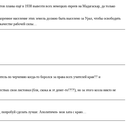
стов планы ещё в 1938 вывезти всех немецких евреев на Мадагаскар, да только
коренное население этих земель должно быть выселено за Урал, чтобы освободить
в качестве рабочей силы…
ль по черчению когда-то боролся за права всех учителей края!!! и
х свои листовки (бля, скока ж эт денег-то!?!?!), но за этого козла никто не
ся, попробуй сделать лучше. Аполитичен- моя хата с краю…