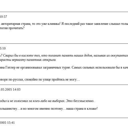
10:57
вторитарная страна, то это уже клиника! Я последний раз такое заявление слышал тольк
логии прочитать?
3:10
? Сварил бы в кислоте тех, кто поганит память наших дедов, называя их оккупантам
ударасты вермахту памятник открыли
ина Гитлер не организовывал заграничных турне. Самых сильных использовали бы в кач
говоря по-русски, спокойно по улице пройтись не могу…
1.05.2005 14:03
ходил и не голосовал за кого-либо на выборах. Это бессмысленно.
большинству…и во многом именно поэтому…наша страна в клоаке!
.2005 15:41