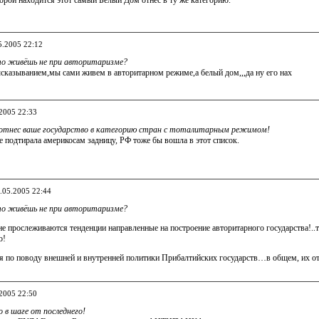
5.2005 22:12
то живёшь не при авторитаризме?
ысказыванием,мы сами живем в авторитарном режиме,а белый дом,,,да ну его нах
.2005 22:33
отнес ваше государство в категорию стран с тоталитарным режимом!
 подтирала америкосам задницу, РФ тоже бы вошла в этот список.
0.05.2005 22:44
то живёшь не при авторитаризме?
не прослеживаются тенденции направленные на построение авторитарного государства!..т
о!
я по поводу внешней и внутренней политики Прибалтийских государств…в общем, их о
.2005 22:50
о в шаге от последнего!