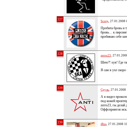
227
Scorp
, 27.01.2008 
Пробита бровь и т
бровь… к пирсинг
пробиваю себе ш
228
zerro23
, 27.01.200
Шею?! хуя! Где та
Я сам в ухе скор
229
Сруль
, 27.01.2008
А я видел прокол
под кожей проятну
zerro23, гы делай 
Оффспрингов иск
230
iRus
, 27.01.2008 1