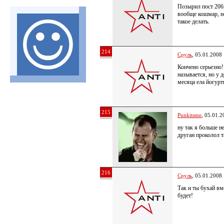
Позырил пост 206,
вообще кошмар, н
такое делать.
214
Сруль
, 05.01.2008
Кончено серьезно!
называется, но у д
месяца ела йогурт
215
Punkitsme
, 05.01.2
ну так я больше не
друган проколол т
216
Сруль
, 05.01.2008
Так и ты бухай вм
будет!