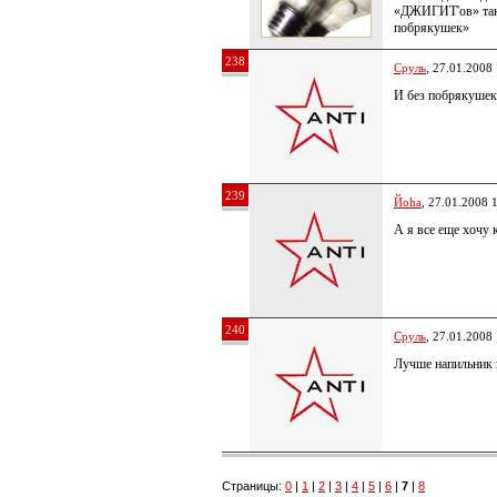
«ДЖИГИТ'ов» так 
побрякушек»
238
Сруль
, 27.01.2008
И без побрякуше
239
Йoha
, 27.01.2008 
А я все еще хочу 
240
Сруль
, 27.01.2008
Лучше напильник 
Страницы:
0
|
1
|
2
|
3
|
4
|
5
|
6
|
7
|
8