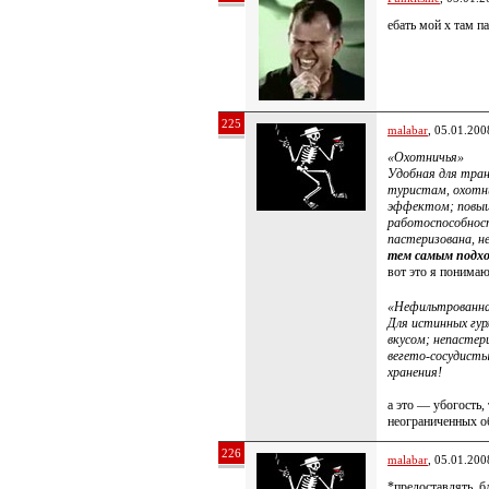
ебать мой х там п
225
malabar
, 05.01.200
«Охотничья»
Удобная для тран
туристам, охотн
эффектом; повыш
работоспособнос
пастеризована, н
тем самым подхо
вот это я понимаю
«Нефильтрованн
Для истинных гур
вкусом; непастер
вегето-сосудисты
хранения!
а это — убогость,
неограниченных о
226
malabar
, 05.01.200
*предоставлять, б