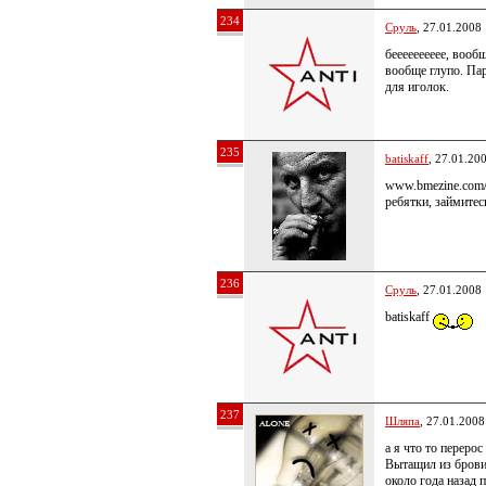
234
Сруль
, 27.01.2008
бееееееееее, вооб
вообще глупо. Па
для иголок.
235
batiskaff
, 27.01.20
www.bmezine.com/
ребятки, займите
236
Сруль
, 27.01.2008
batiskaff
237
Шляпа
, 27.01.2008
а я что то перерос
Вытащил из брови,
около года назад п