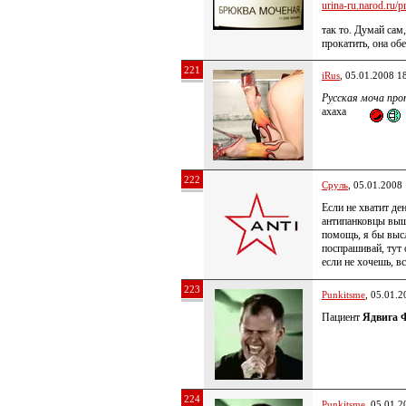
urina-ru.narod.ru/pr
так то. Думай сам
прокатить, она об
221
iRus
, 05.01.2008 1
Русская моча про
ахаха
222
Сруль
, 05.01.2008
Если не хватит де
антипанковцы выш
помощь, я бы высл
поспрашивай, тут
если не хочешь, в
223
Punkitsme
, 05.01.2
Пациент
Ядвига 
224
Punkitsme
, 05.01.2