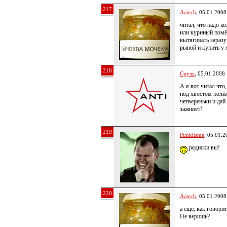
217
Aztech
, 05.01.2008
читал, что надо к
или куриный помёт
вытягивать заразу
рыной и купить у 
218
Сруль
, 05.01.2008
А я вот читал что,
под хвостом полиж
четвереньки и дай
заживет!
219
Punkitsme
, 05.01.2
редиски вы!
220
Aztech
, 05.01.2008
а еще, как говори
Не веришь?