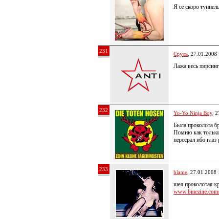
Я се скоро туннел
231
Сруль
, 27.01.2008
Лажа весь пирсинг
232
Yo-Yo Ninja Boy
, 
Была проколота бр
Помню как только 
пересрал ибо глаз
233
blame
, 27.01.2008 
шея проколотая кр
www.bmezine.com/p