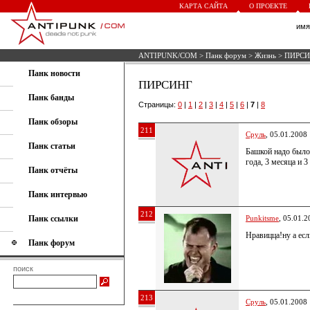
КАРТА САЙТА
О ПРОЕКТЕ
им
ANTIPUNK/COM
>
Панк форум
>
Жизнь
> ПИРСИ
Панк новости
ПИРСИНГ
Панк банды
Страницы:
0
|
1
|
2
|
3
|
4
|
5
|
6
|
7
|
8
Панк обзоры
211
Сруль
, 05.01.2008
Панк статьи
Башкой надо было 
года, 3 месяца и 3
Панк отчёты
Панк интервью
212
Панк ссылки
Punkitsme
, 05.01.2
Нравицца!ну а есл
Панк форум
поиск
213
Сруль
, 05.01.2008