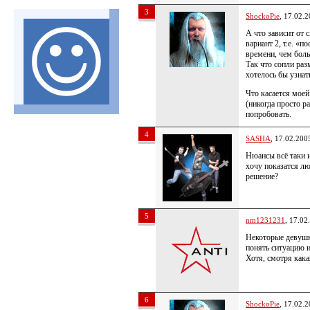
3
ShockoPie
, 17.02.
А что зависит от 
вариант 2, т.е. «п
времени, чем бол
Так что сопли разм
хотелось бы узнат
Что касается моей
(никогда просто р
попробовать.
4
SASHA
, 17.02.200
Нюансы всё таки и
хочу показатся лю
решение?
5
nm1231231
, 17.02
Некоторые девушки
понять ситуацию 
Хотя, смотря как
6
ShockoPie
, 17.02.