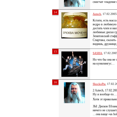
смягчат «падение 
14
Aztech
, 17.02.2005
Кстати, есть масс
ведро в любимую с
достать член и нас
любимые диски гр
Зенитовский стафф
Спартака, сказать
видишь, дружище,
15
SASHA
, 17.02.200
Но что бы она не 
на кунилингус…
16
ShockoPie
, 17.02.
2 Aztech, 17.02.20
Ну я вообще-то… 
Хотя эт прикольно
ЗЫ: Дисков Еблана
ничего не слушает
…она ваще «as hol