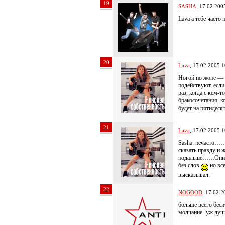
19
SASHA
, 17.02.200
Lava а тебе часто
20
Lava
, 17.02.2005 1
Ногой по жопе — э
подействуют, если
раз, когда с кем-
бракосочетания, к
будет на пятидес
21
Lava
, 17.02.2005 1
Sasha: нечасто…
сказать правду и 
подальше……Они д
без слов
но все
высказывал.
22
NOGOOD
, 17.02.2
больше всего беси
молчание- уж лучш