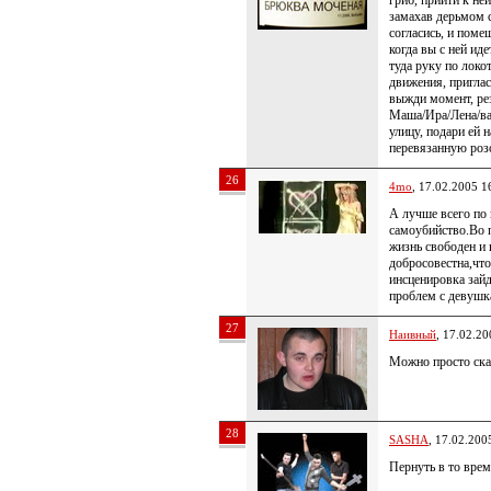
гриб, прийти к ней
замахав дерьмом с
согласись, и поме
когда вы с ней ид
туда руку по локо
движения, приглас
выжди момент, ре
Маша/Ира/Лена/в
улицу, подари ей 
перевязанную роз
26
4mo
, 17.02.2005 1
А лучше всего по
самоубийство.Во 
жизнь свободен и 
добросовестна,что
инсценировка зай
проблем с девушка
27
Наивный
, 17.02.20
Можно просто ска
28
SASHA
, 17.02.200
Пернуть в то врем