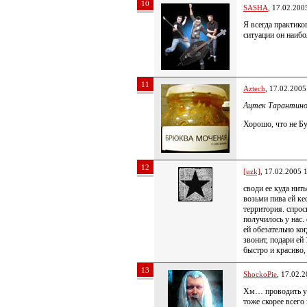
10
SASHA
, 17.02.200
Я всегда практик
ситуации он наиб
11
Aztech
, 17.02.2005
Ацтек Тарантино
Хорошо, что не Б
12
[uzk]
, 17.02.2005 
своди ее куда нит
возьми пива ей ке
территория. спроси
получилось у нас.
ей обезательно ког
звонит, подари ей
быстро и красиво,
13
ShockoPie
, 17.02.
Хм… проводить уже
тоже скорее всего