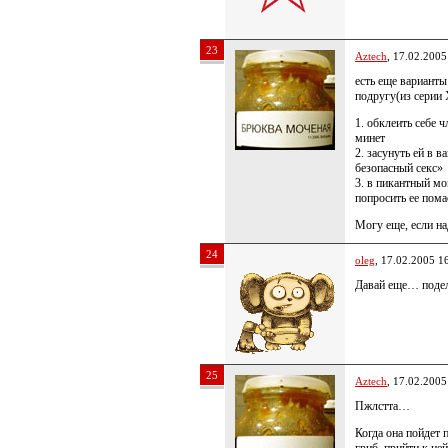
23
Aztech
, 17.02.2005
есть еще варианты
подругу(из серии
1. обклеить себе ч
минет
2. засунуть ей в 
безопасный секс»
3. в пикантный мо
попросить ее пома
Могу еще, если н
24
oleg
, 17.02.2005 1
Давай еще… подел
25
Aztech
, 17.02.2005
Пжлстта…
Когда она пойдет 