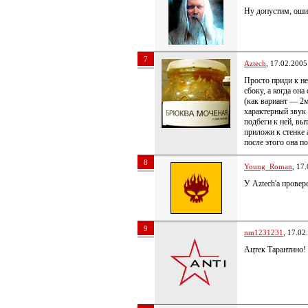
Ну допустим, оши
7
Aztech
, 17.02.2005
Просто приди к не
сбоку, а когда она
(как вариант — 2
характерный звук
подбеги к ней, вы
приложи к стенке 
после этого она п
8
Young_Roman
, 17
У Aztech'а прове
9
nm1231231
, 17.02
Ацтек Тарантино!