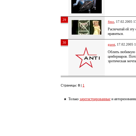
29
4mo
, 17.02.2005 1
Распечатай ей эту
нравиться.
30
guest
, 17.02.2005 
Облить любимую 
ценбернаров. Пото
эротическая мечт
Страницы:
0
|
1
Только
зарегистрированные
и авторизованны