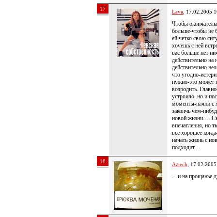
17
Lava
, 17.02.2005 1
Чтобы окончатель
больше-чтобы не 
ей четко свою сит
хочешь с ней встр
вас больше нет ни
действительно на 
действительно нел
что угодно-истерик
нужно-это может н
возродить. Главное
устроило, но и по
моменты-начни с х
закончь чем-нибу
новой жизни…..Ска
впечатления, но т
все хорошее когда
начать жизнь с нов
подходит…
18
Aztech
, 17.02.2005
…и на прощанье д