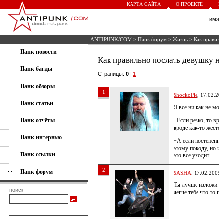
КАРТА САЙТА
О ПРОЕКТЕ
им
ANTIPUNK/COM
>
Панк форум
>
Жизнь
> Как правил
Панк новости
Как правильно послать девушку 
Панк банды
Страницы:
0
|
1
Панк обзоры
1
ShockoPie
, 17.02.
Панк статьи
Я все ни как не м
Панк отчёты
+Если резко, то в
вроде как-то жест
Панк интервью
+А если постепенн
этому поводу, но 
Панк ссылки
это все уходит.
2
Панк форум
SASHA
, 17.02.200
Ты лучше изложи 
поиск
легче тебе что то