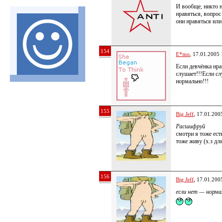
И вообще, никто 
нравяться, вопрос
они нравяться или 
154
E*mo
, 17.01.2005 
Если девчёнка нра
слушает!!!Если сл
нормально!!!
155
Big Jeff
, 17.01.200
Расшифруй
смотри я тоже ест
тоже живу (х.з для
156
Big Jeff
, 17.01.200
если нет — норма