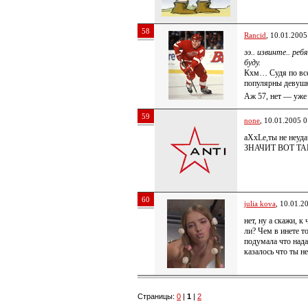
58
Rancid
, 10.01.2005
ээ.. извинте.. реб
буду.
Кхм… Судя по все
популярны девушк
Аж 57, нет — уже
59
none
, 10.01.2005 0
aXxLe,ты не неуда
ЗНАЧИТ ВОТ ТА
60
julia kova
, 10.01.2
нет, ну а скажи, к
ли? Чем в инете т
подумала что нада
казалось что ты н
Страницы:
0
|
1
|
2