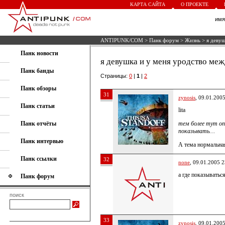
КАРТА САЙТА
О ПРОЕКТЕ
им
ANTIPUNK/COM
>
Панк форум
>
Жизнь
> я девуш
Панк новости
я девушка и у меня уродство меж
Панк банды
Страницы:
0
|
1
|
2
Панк обзоры
31
zynosis
, 09.01.200
Панк статьи
lita
Панк отчёты
тем более тут оп
показывать…
Панк интервью
А тема нормальна
Панк ссылки
32
none
, 09.01.2005 2
а где показыватьс
Панк форум
поиск
33
zynosis
, 09.01.200