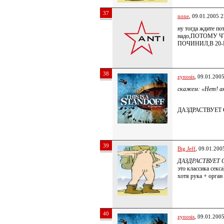
37
none
, 09.01.2005 2
ну тогда ждите по
надо,ПОТОМУ 
ПОЧИНИЛ,В 20-
38
zynosis
, 09.01.200
скажем: «Нет! а
ДАЗДРАСТВУЕТ СЕ
39
Big Jeff
, 09.01.200
ДАЗДРАСТВУЕТ СЕК
это классика секса
хотя рука + орган
40
zynosis
, 09.01.200