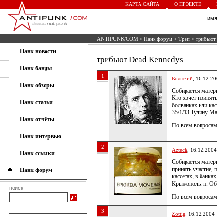
КАРТА САЙТА
О ПРОЕКТЕ
им
ANTIPUNK/COM
>
Панк форум
>
Треп
> трибьют
Панк новости
трибьют Dead Kennedys
Панк банды
1
Колючий
, 16.12.20
Панк обзоры
Собирается матер
Кто хочет принять
Панк статьи
болванках или кас
35/1/13 Тулину М
Панк отчёты
По всем вопросам
Панк интервью
2
Aztech
, 16.12.2004
Панк ссылки
Собирается матер
принять участие, 
Панк форум
кассетах, в банка
Крыжополь, п. Об
поиск
По всем вопросам 
3
Zottig
, 16.12.2004 