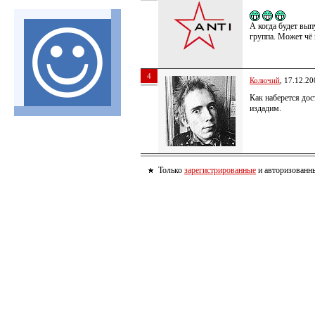
А когда будет вып
группа. Может чё 
4
Колючий
, 17.12.20
Как наберется дос
издадим.
Только
зарегистрированные
и авторизованны