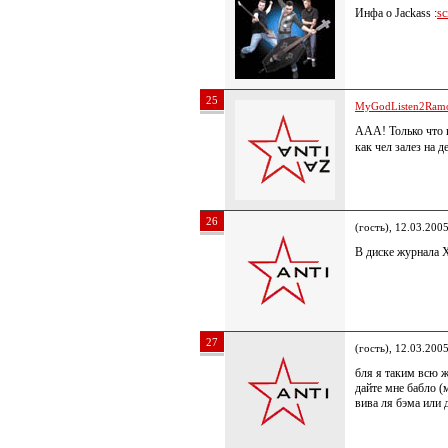
Инфа о Jackass :
sc
25
MyGodListen2Ram
ААА! Только что 
как чел залез на 
26
(гость), 12.03.200
В диске журнала
27
(гость), 12.03.200
бля я таким всю жи
дайте мне бабло (
вива ля бэма или 