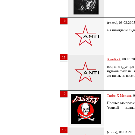
10
(гость), 08.03.200
а я никогда не вид
11
XvodkaX
, 08.03.2
ооо, мне друг про
чудаков made in us
а я никак не пос
12
Turbo X Monster
, 
Полные отморозки
Yourself — полны
13
(гость), 08.03.200