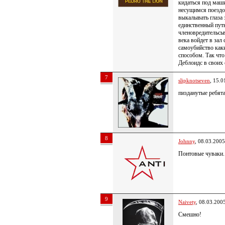
кидаться под маши
несущимся поездом
выкалывать глаза 
единственный пут
членовредительсь
века войдет в зал 
самоубийство как
способом. Так что
Деблоидс в свои
7
slipknotseven
, 15.0
пизданутые ребята
8
Johnny
, 08.03.2005
Понтовые чуваки.
9
Naivety
, 08.03.200
Смешно!