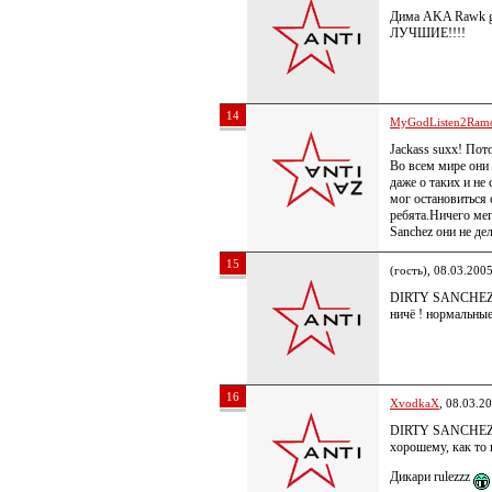
Дима AKA Rawk go
ЛУЧШИЕ!!!!
14
MyGodListen2Ram
Jackass suxx! По
Во всем мире они 
даже о таких и не
мог остановиться
ребята.Ничего мег
Sanchez они не д
15
(гость), 08.03.200
DIRTY SANCHEZ- о
ничё ! нормальные
16
XvodkaX
, 08.03.2
DIRTY SANCHEZ г
хорошему, как то
Дикари rulezzz