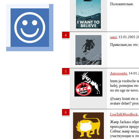
Положительно
4
saari
, 13.01.2005 2
Прикольно,но это
5
Astrozombi
, 14.01
hmm ja voobsche ta
ludej, pomojmu eto 
no eto uge ne novo.
@saary kstati eto u 
avatare delaet? pro
6
LessTalkMoreRock
Жанр Jackass обре
приходится придум
Сейчас жанр наход
участвующие в эт