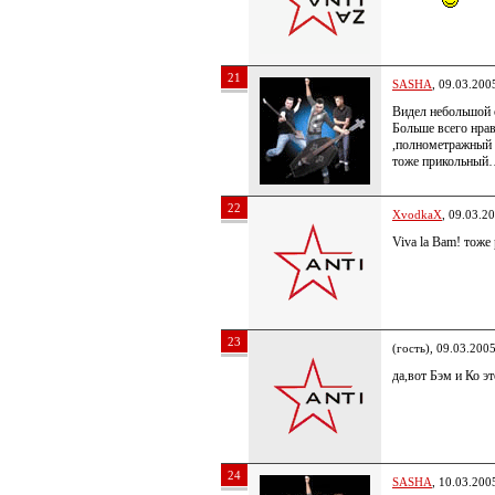
21
SASHA
, 09.03.200
Видел небольшой 
Больше всего нра
,полнометражный
тоже прикольный
22
XvodkaX
, 09.03.2
Viva la Bam! тоже
23
(гость), 09.03.200
да,вот Бэм и Ко эт
24
SASHA
, 10.03.200