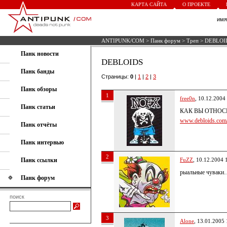
КАРТА САЙТА
О ПРОЕКТЕ
им
ANTIPUNK/COM
>
Панк форум
>
Треп
> DEBLOI
Панк новости
DEBLOIDS
Панк банды
Страницы:
0
|
1
|
2
|
3
Панк обзоры
1
free0n
, 10.12.2004
Панк статьи
КАК ВЫ ОТНОСИ
www.debloids.com
Панк отчёты
Панк интервью
2
Панк ссылки
FuZZ
, 10.12.2004 
рыальные чуваки
Панк форум
поиск
3
Alone
, 13.01.2005 