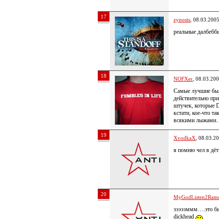
17
zynosis
, 08.03.200
реальные далбебб
18
NOFXer
, 08.03.20
Самые лучшие был
действительно пр
штучек, которы
кстати, кое-что т
всякими лыжами…
19
XvodkaX
, 08.03.2
я помню чел в дё
20
MyGodListen2Ram
эээээммм….это б
dickhead