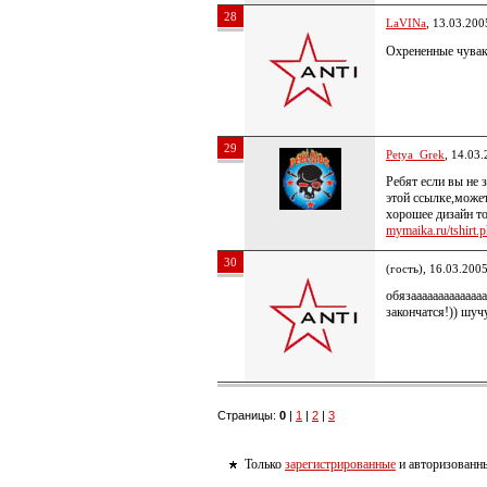
28
LaVINa
, 13.03.200
Охрененные чува
29
Petya_Grek
, 14.03
Ребят если вы не 
этой ссылке,может
хорошее дизайн т
mymaika.ru/tshirt.p
30
(гость), 16.03.200
обязаааааааааааааа
закончатся!)) шуч
Страницы:
0
|
1
|
2
|
3
Только
зарегистрированные
и авторизованны