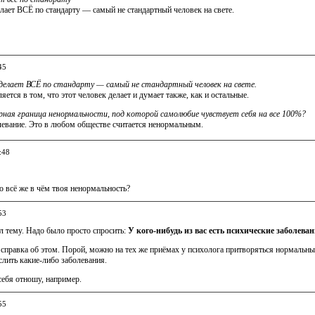
ает ВСЁ по стандарту — самый не стандартный человек на свете.
45
елает ВСЁ по стандарту — самый не стандартный человек на свете.
яется в том, что этот человек делает и думает также, как и остальные.
рная граница ненормальности, под которой самолюбие чувствует себя на все 100%?
левание. Это в любом обществе считается ненормальным.
:48
но всё же в чём твоя ненормальность?
53
л тему. Надо было просто спросить:
У кого-нибудь из вас есть психические заболева
 справка об этом. Порой, можно на тех же приёмах у психолога притворяться нормальным 
лить какие-либо заболевания.
себя отношу, например.
55