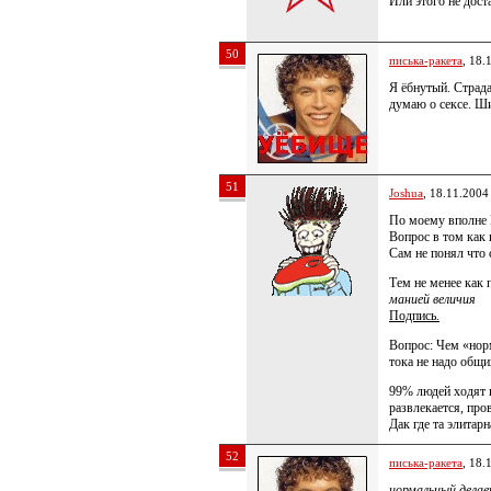
Или этого не дос
50
писька-ракета
, 18.
Я ёбнутый. Страда
думаю о сексе. Ши
51
Joshua
, 18.11.2004
По моему вполне Н
Вопрос в том как 
Сам не понял что 
Тем не менее как
манией величия
Подпись.
Вопрос: Чем «нор
тока не надо общи
99% людей ходят в
развлекается, про
Дак где та элитар
52
писька-ракета
, 18.
нормальный делае