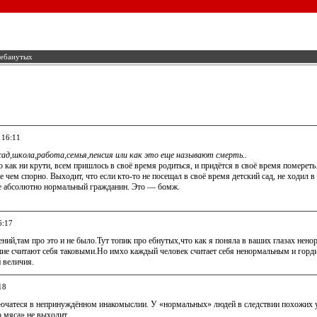
 ебанутых
 16:11
сад,школа,работа,семья,пенсия или как это еще называют смерть..
то как ни крути, всем пришлось в своё время родиться, и придётся в своё время померет
 чем спорно. Выходит, что если кто-то не посещал в своё время детский сад, не ходил в 
не абсолютно нормальный гражданин. Это — бомж.
6:17
ений,там про это и не было.Тут топик про ебнутых,что как я поняла в ваших глазах нен
ие считают себя таковыми.Но имхо каждый человек считает себя ненормальным и горди
 величия.
18
лючатеся в непринуждённом инакомыслии. У «нормальных» людей в следствии похожих 
 мяса» не выходит.