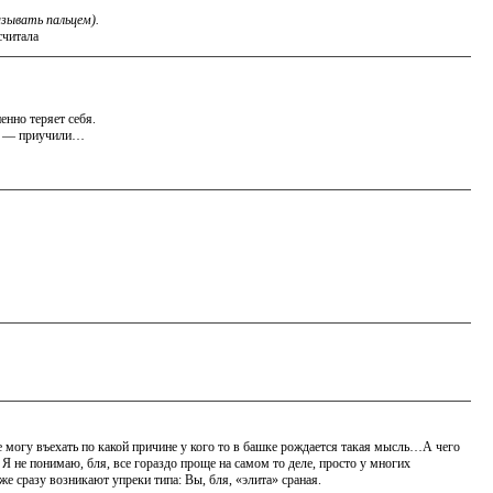
азывать пальцем).
считала
енно теряет себя.
бя» — приучили…
 не могу въехать по какой причине у кого то в башке рождается такая мысль…А чего
Я не понимаю, бля, все гораздо проще на самом то деле, просто у многих
же сразу возникают упреки типа: Вы, бля, «элита» сраная.