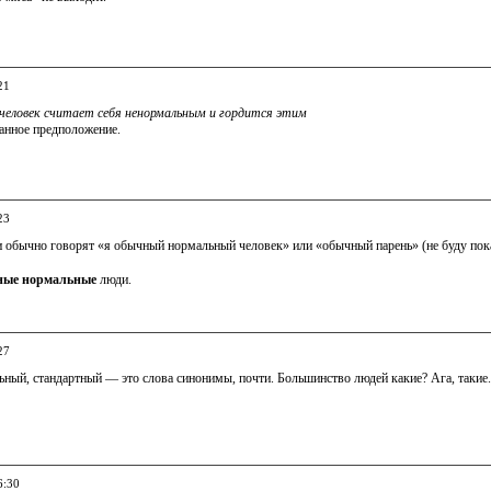
21
человек считает себя ненормальным и гордится этим
анное предположение.
23
 обычно говорят «я обычный нормальный человек» или «обычный парень» (не буду пок
ные нормальные
люди.
27
ный, стандартный — это слова синонимы, почти. Большинство людей какие? Ага, такие.
6:30