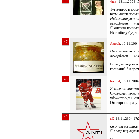
4mo
, 18.11.2004 1
Тут вопрос в форм
всем мозги промы
Небольшое уточне
оскорбляет — мы
Я конечно понимаю
Не в обиду будет с
47
Aztech
, 18.11.2004
Небольшое уточне
оскорбляет — мы
Во во, а чаще все
говнюки?!! и проч
48
Rancid
, 18.11.2004
Я конечно понима
Словесная пачкот
убожество, т.к. о
Оговорюсь сразу:
49
aZ
, 18.11.2004 17:
кто ты все таки
Я владелец, админи