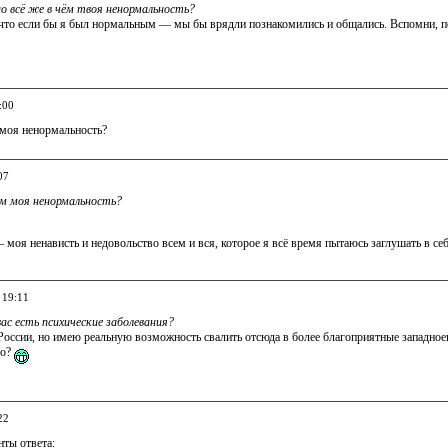
но всё же в чём твоя ненормальность?
 что если бы я был нормальным — мы бы врядли познакомились и общались. Вспомни, по
:00
 моя ненормальность?
07
м моя ненормальность?
моя ненависть и недовольство всем и вся, которое я всё время пытаюсь заглушать в се
 19:11
вас есть психические заболевания?
России, но имею реальную возможность свалить отсюда в более благоприятные западноев
го?
22
ты ответа: