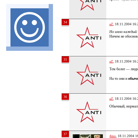
34
aZ
, 18.11.2004 16:
Но имхо каждый 
Ничем не обоснов
35
aZ
, 18.11.2004 16:
Тем более — люди
На то они и
обыч
36
aZ
, 18.11.2004 16:
Обычный, нормаль
37
4mo
, 18.11.2004 1