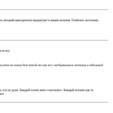
ти, который переодически перерастает в манию величия. Озабочен, постоянно
 не все.
м,хотя на самом деле такой же как все с несбывшимися мечтами и небольшой
м, кто по душе. Каждый хочеш жить «счастилво». Каждый человек как то
ают.