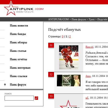
ANTIPUNK/COM
>
Панк форум
>
Треп
> Подсчёт
Панк новости
Подсчёт ебанутых
Панк банды
Страницы:
0
|
1
|
2
Панк обзоры
31
Rancid
, 18.11.2004
Панк статьи
Родился,детский 
Согласен с тем, ч
Панк отчёты
Остальное — более
моему, это явно 
Панк интервью
32
Панк ссылки
4mo
, 18.11.2004 1
Я не говорю что г
Панк форум
что либо написавш
небольшой манией
поиск
33
aZ
, 18.11.2004 16:
Гениальность зак
кроме «пушечного