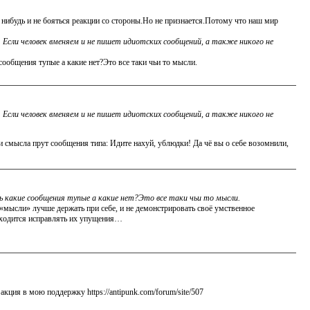
 нибудь и не бояться реакции со стороны.Но не признается.Потому что наш мир
 Если человек вменяем и не пишет идиотских сообщений, а также никого не
сообщения тупые а какие нет?Это все таки чьи то мысли.
 Если человек вменяем и не пишет идиотских сообщений, а также никого не
и смысла прут сообщения типа: Идите нахуй, ублюдки! Да чё вы о себе возомнили,
 какие сообщения тупые а какие нет?Это все таки чьи то мысли.
мысли» лучше держать при себе, и не демонстрировать своё умственное
приходится исправлять их упущения…
 акция в мою поддержку https://antipunk.com/forum/site/507