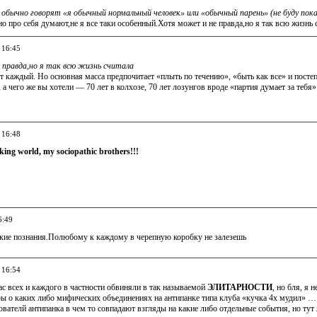
 обычно говорят «я обычный нормальный человек» или «обычный парень» (не буду пок
о про себя думают,не я все таки особенный.Хотя может и не правда,но я так всю жизнь 
 16:45
правда,но я так всю жизнь считала
каждый. Но основная масса предпочитает «плыть по течению», «быть как все» и постеп
 а чего же вы хотели — 70 лет в колхозе, 70 лет лозунгов вроде «партия думает за те
 16:48
cking world, my sociopathic brothers!!!
6:49
такие познания.Полюбому к каждому в черепную коробку не залезешь
 16:54
ас всех и каждого в частности обвиняли в так называемой
ЭЛИТАРНОСТИ
, но бля, я
ры о каких либо мифических объединениях на антипанке типа клуба «кучка 4х мудил» … 
вателй антипанка в чем то совпадают взгляды на какие либо отдельные события, но тут 