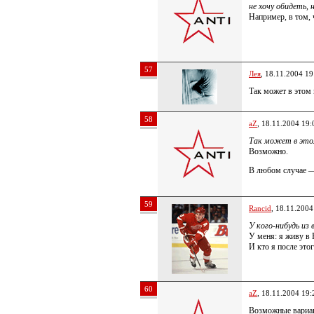
не хочу обидеть, 
Например, в том,
57
Лея
, 18.11.2004 19
Так может в этом
58
aZ
, 18.11.2004 19:
Так может в это
Возможно.
В любом случае — 
59
Rancid
, 18.11.2004
У кого-нибудь из 
У меня: я живу в 
И кто я после это
60
aZ
, 18.11.2004 19:
Возможные вариан