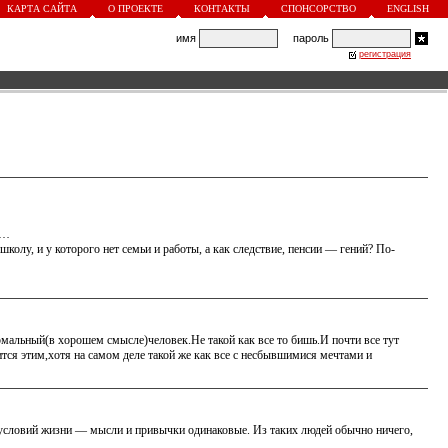
КАРТА САЙТА
О ПРОЕКТЕ
КОНТАКТЫ
СПОНСОРСТВО
ENGLISH
имя
пароль
регистрация
ь…
школу, и у которого нет семьи и работы, а как следствие, пенсии — гений? По-
ормальный(в хорошем смысле)человек.Не такой как все то бишь.И почти все тут
тся этим,хотя на самом деле такой же как все с несбывшимися мечтами и
условий жизни — мысли и привычки одинаковые. Из таких людей обычно ничего,