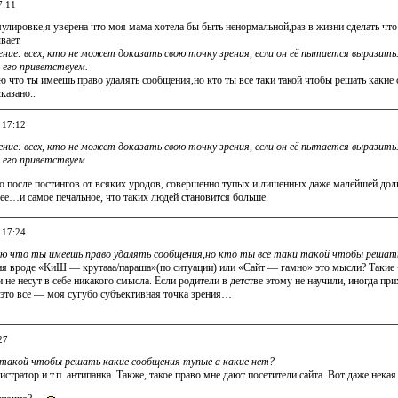
7:11
улировке,я уверена что моя мама хотела бы быть ненормальной,раз в жизни сделать что
вает.
ние: всех, кто не может доказать свою точку зрения, если он её пытается выразить.
 его приветствуем.
 что ты имеешь право удалять сообщения,но кто ты все таки такой чтобы решать какие 
казано..
 17:12
ние: всех, кто не может доказать свою точку зрения, если он её пытается выразить.
 его приветствуем
го после постингов от всяких уродов, совершенно тупых и лишенных даже малейшей дол
ее…и самое печальное, что таких людей становится больше.
 17:24
ю что ты имеешь право удалять сообщения,но кто ты все таки такой чтобы решать
ня вроде «КиШ — крутааа/параша»(по ситуации) или «Сайт — гамно» это мысли? Такие «
ни не несут в себе никакого смысла. Если родители в детстве этому не научили, иногда 
 это всё — моя сугубо субъективная точка зрения…
27
 такой чтобы решать какие сообщения тупые а какие нет?
стратор и т.п. антипанка. Также, такое право мне дают посетители сайта. Вот даже некая