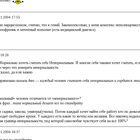
таточно?
11.2004 17:55
ю нарциссизмом, считаю, что я гений. Закомплексован, у меня комплекс неполноценнос
зофреник и латентный психопат (есть медицинский диагноз).
 18:26
ормально хотеть считать себе Ненормальным. И многие себя такими хотят считать, если
и через что измерять ненормальность.
сказал, да и не важно
 правильна сказала 4мо —
каждый человек считает себя ненормальным и гордится эти
мальный» человек отличается от «ненормального»?
х фраз..
типа нормальный делает все по стандрату
 садики, школы, универы(училы). Потом каждый хочет найти себе работу кто по деньга
водит свободное время. У каждого есть какие то мечты или желания. Все наконец подых
ная граница ненормальности, под которой самолюбие чувствует себя на все 100%?
11.2004 18:37
т все по стандрату