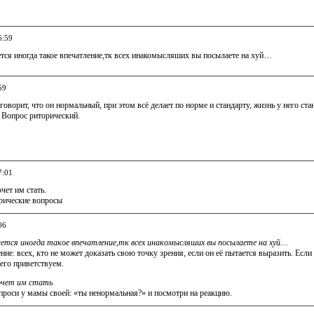
6:59
ется иногда такое впечатление,тк всех инакомысляших вы посылаете на хуй…
59
говорит, что он нормальный, при этом всё делает по норме и стандарту, жизнь у него ста
Вопрос риторический.
7:01
чет им стать.
орические вопросы
06
ается иногда такое впечатление,тк всех инакомысляших вы посылаете на хуй…
ие: всех, кто не может доказать свою точку зрения, если он её пытается выразить. Есл
его приветствуем.
хочет им стать
проси у мамы своей: «ты ненормальная?» и посмотри на реакцию.