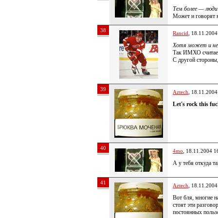
Тем более — люди
Может и говорят н
38
Rancid
, 18.11.2004
Хотя может и не 
Так ИМХО считает 
С другой стороны,
39
Aztech
, 18.11.2004
Let's rock this fu
40
4mo
, 18.11.2004 1
А у тебя откуда 
41
Aztech
, 18.11.2004
Вот бля, многие н
стоят эти разгово
постоянных пользо