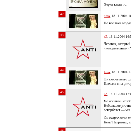
Херня какая то.
42
4mo
, 18.11.2004 1
Но все таки созда
43
aZ
, 18.11.2004 16:
Человек, который 
«ненормальным»? 
44
4mo
, 18.11.2004 1
Он скорее всего хо
Плевала я на рит
45
aZ
, 18.11.2004 17:
Но все таки созд
Небольшое уточнен
оскорбляет — мы 
Он скорее всего 
Кем? Например, с
46