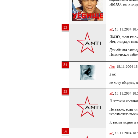
ИМХО, тот кто дел
53
aZ
, 18.11.2004 18:
ИМХО, тот кто д
Нет, стандарт выял
Дак где та элита
Психическое забо
54
Лея
, 18.11.2004 18
2 aZ
не хочу обидеть, 
55
aZ
, 18.11.2004 18:
Я неточно состави
Не важно, если ли
невозможно вычис
К таким людям я 
56
aZ
, 18.11.2004 18: