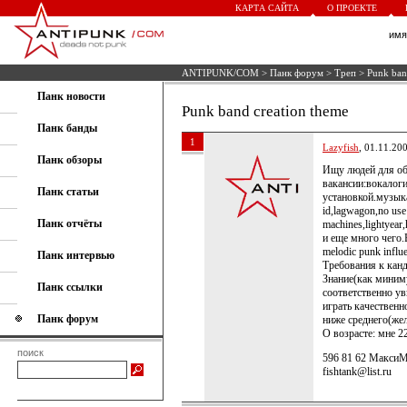
КАРТА САЙТА
О ПРОЕКТЕ
им
ANTIPUNK/COM
>
Панк форум
>
Треп
> Punk ban
Панк новости
Punk band creation theme
Панк банды
1
Lazyfish
, 01.11.20
Панк обзоры
Ищу людей для о
вакансии:вокалог
Панк статьи
установкой.музык
id,lagwagon,no use
Панк отчёты
machines,lightyear
и еще много чего.
melodic punk influ
Панк интервью
Требования к кан
Знание(как мини
Панк ссылки
соответственно ув
играть качественн
Панк форум
ниже среднего(жел
О возрасте: мне 2
поиск
596 81 62 МаксиМ
fishtank@list.ru