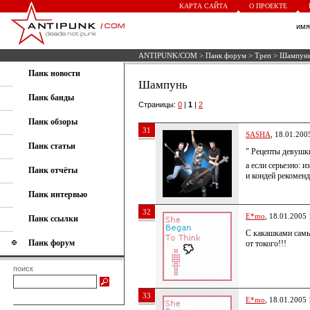
КАРТА САЙТА
О ПРОЕКТЕ
им
ANTIPUNK/COM
>
Панк форум
>
Треп
> Шампун
Панк новости
Шампунь
Панк банды
Страницы:
0
|
1
|
2
Панк обзоры
31
SASHA
, 18.01.200
Панк статьи
" Рецепты девушк
а если серьезно: 
Панк отчёты
и кондей рекомен
Панк интервью
32
E*mo
, 18.01.2005 
Панк ссылки
С какашками самы
Панк форум
от токого!!!
поиск
33
E*mo
, 18.01.2005 