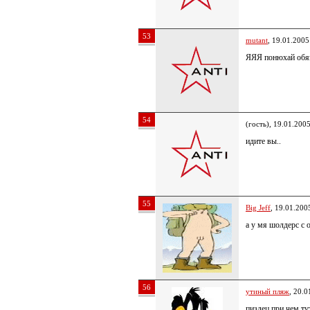
53
mutant
, 19.01.2005
ЯЯЯ понюхай обяз
54
(гость), 19.01.200
идите вы..
55
Big Jeff
, 19.01.200
а у мя шолдерс с
56
утиный пляж
, 20.0
пиздец,при чем т