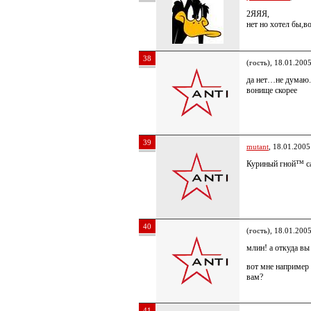
2ЯЯЯ,
нет но хотел бы,в
38
(гость), 18.01.200
да нет…не думаю.
вонище скорее
39
mutant
, 18.01.2005
Куриный гной™ с
40
(гость), 18.01.200
млин! а откуда вы
вот мне например 
вам?
41