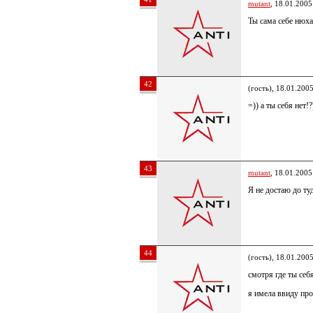
mutant
, 18.01.2005
Ты сама себе нюх
42
(гость), 18.01.200
=)) а ты себя нет!?
43
mutant
, 18.01.2005
Я не достаю до туд
44
(гость), 18.01.200
смотря где ты себ
я имела ввиду про