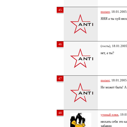
45
mutant
, 18.01.2005
ЯЯЯ а ты хуй нюх
46
(гость), 18.01.200
нет, а ты?
47
mutant
, 18.01.2005
Не может быть! А
48
утиный пляж
, 19.0
нюхать себя это к
забавно