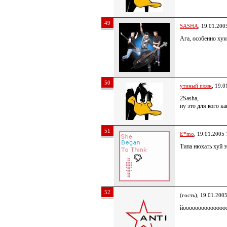
49
SASHA
, 19.01.200
Ага, особенно 
50
утиный пляж
, 19.0
2Sasha,
ну это для кого к
51
E*mo
, 19.01.2005 
Типа нюхать хуй э
52
(гость), 19.01.200
йооооооооооооооо