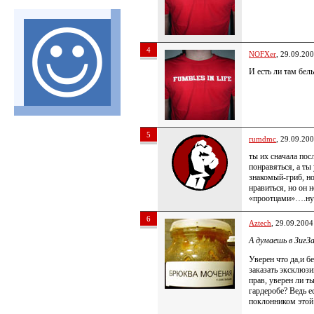
4
NOFXer
, 29.09.20
И есть ли там бел
5
rumdmc
, 29.09.20
ты их сначала пос
понравяться, а т
знакомый-гриб, но
нравиться, но он 
«проотцами»….ну 
6
Aztech
, 29.09.2004
А думаешь в ЗигЗа
Уверен что да,и б
заказать эксклюзи
прав, уверен ли т
гардеробе? Ведь 
поклонником этой 