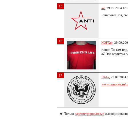
15
aZ
, 29.09.2004 18:
Rammones, гы, сы
16
NOFXer
, 29.09.20
rumon Ты сам иди
aZ Это опучатка 
17
HAba
, 29.09.2004 
www.ramones.ru/me
Только
зарегистрированные
и авторизованны