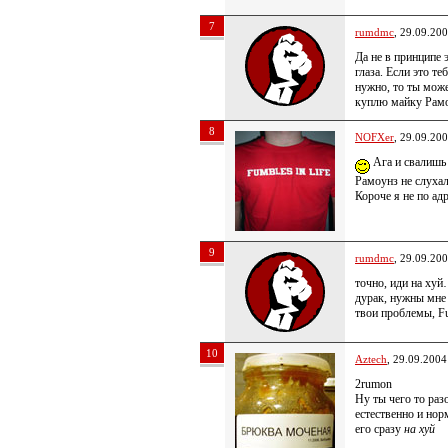
7
rumdmc
, 29.09.20
Да не в принципе 
глаза. Если это те
нужно, то ты може
куплю майку Ра
8
NOFXer
, 29.09.20
Ага и свалишь 
Рамоунз не слуха
Короче я не по ад
9
rumdmc
, 29.09.20
точно, иди на ху
дурак, нужны мне 
твои проблемы, F
10
Aztech
, 29.09.2004
2rumon
Ну ты чего то раз
естественно и норм
его сразу
на хуй