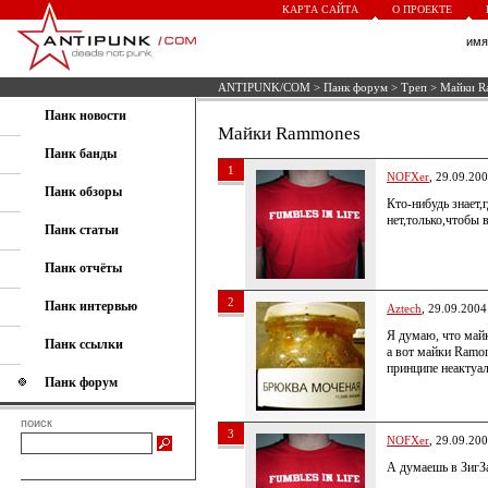
КАРТА САЙТА
О ПРОЕКТЕ
им
ANTIPUNK/COM
>
Панк форум
>
Треп
> Майки R
Панк новости
Майки Rammones
Панк банды
1
NOFXer
, 29.09.20
Панк обзоры
Кто-нибудь знает,
нет,только,чтобы 
Панк статьи
Панк отчёты
2
Панк интервью
Aztech
, 29.09.2004
Я думаю, что майк
Панк ссылки
а вот майки Ramon
принципе неактуал
Панк форум
поиск
3
NOFXer
, 29.09.20
А думаешь в ЗигЗа