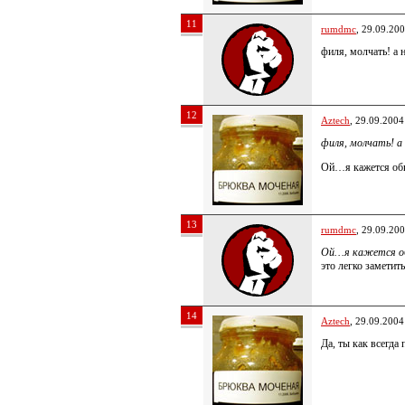
11
rumdmc
, 29.09.20
филя, молчать! а
12
Aztech
, 29.09.2004
филя, молчать! а
Ой…я кажется об
13
rumdmc
, 29.09.20
Ой…я кажется о
это легко замети
14
Aztech
, 29.09.2004
Да, ты как всегда