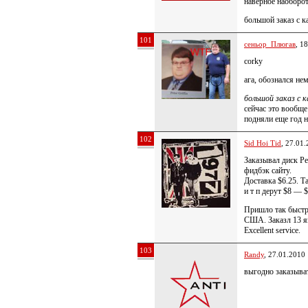
наверное наоборот?
большой заказ с к
101
сеньор_Плюгав
, 1
corky
ага, обознался н
большой заказ с 
сейчас это вообще
подняли еще год н
102
Sid Hoi Tid
, 27.01
Заказывал диск P
фидбэк сайту.
Доставка $6.25. Та
и т п дерут $8 — 
Пришло так быстро
США. Заказл 13 я
Excellent service.
103
Randy
, 27.01.2010
выгодно заказыват