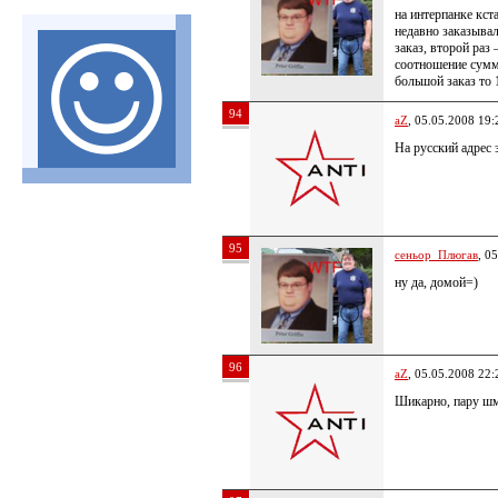
на интерпанке кст
недавно заказывал
заказ, второй раз 
соотношение сумма
большой заказ то 
94
aZ
, 05.05.2008 19:
На русский адрес 
95
сеньор_Плюгав
, 0
ну да, домой=)
96
aZ
, 05.05.2008 22:
Шикарно, пару шм