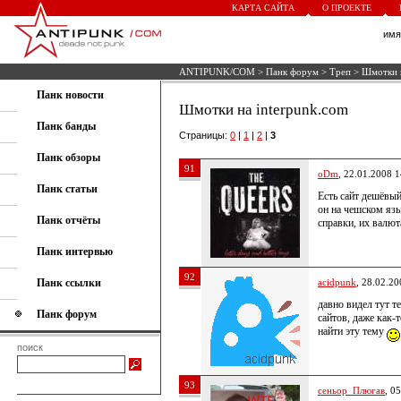
КАРТА САЙТА
О ПРОЕКТЕ
им
ANTIPUNK/COM
>
Панк форум
>
Треп
> Шмотки н
Панк новости
Шмотки на interpunk.com
Панк банды
Страницы:
0
|
1
|
2
|
3
Панк обзоры
91
oDm
, 22.01.2008 1
Панк статьи
Есть сайт дешёвый
он на чешском яз
Панк отчёты
справки, их валют
Панк интервью
92
Панк ссылки
acidpunk
, 28.02.20
давно видел тут т
Панк форум
сайтов, даже как-т
найти эту тему
поиск
93
сеньор_Плюгав
, 0