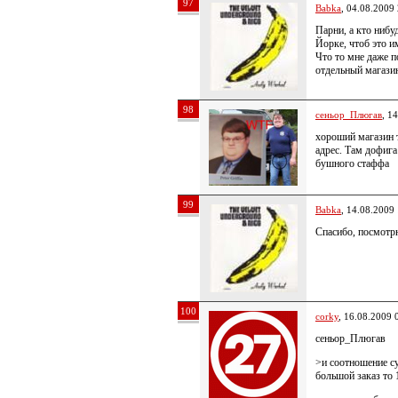
97
Babka
, 04.08.2009
Парни, а кто нибу
Йорке, чтоб это и
Что то мне даже п
отдельный магазин
98
сеньор_Плюгав
, 1
хороший магазин т
адрес. Там дофига
бушного стаффа
99
Babka
, 14.08.2009
Спасибо, посмотр
100
corky
, 16.08.2009 
сеньор_Плюгав
>и соотношение су
большой заказ то 