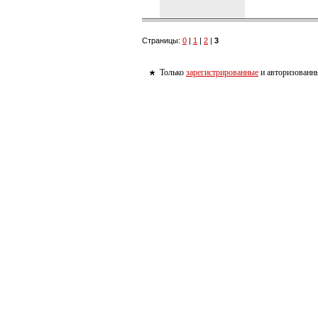
Страницы:
0
|
1
|
2
|
3
Только
зарегистрированные
и авторизованны