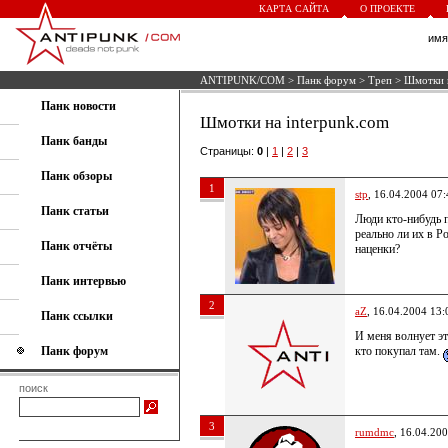
КАРТА САЙТА
О ПРОЕКТЕ
им
ANTIPUNK/COM
>
Панк форум
>
Треп
> Шмотки н
Панк новости
Шмотки на interpunk.com
Панк банды
Страницы:
0
|
1
|
2
|
3
Панк обзоры
1
stp
, 16.04.2004 07:
Панк статьи
Люди кто-нибудь п
реально ли их в Ро
Панк отчёты
наценки?
Панк интервью
2
aZ
, 16.04.2004 13:
Панк ссылки
И меня волнует это
Панк форум
кто покупал там.
поиск
3
rumdmc
, 16.04.20