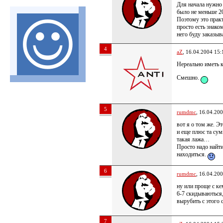
Для начала нужно 
было не меньше 2
Поэтому это практ
просто есть знако
него буду заказыв
4
aZ
, 16.04.2004 15:
Нереально иметь 
Смешно.
5
rumdmc
, 16.04.20
вот я о том же. Э
и еще плюс та сум
такая лажа…
Просто надо найти
находиться.
6
rumdmc
, 16.04.20
ну или проще с ке
6-7 скидываються, 
вырубить с этого с
7