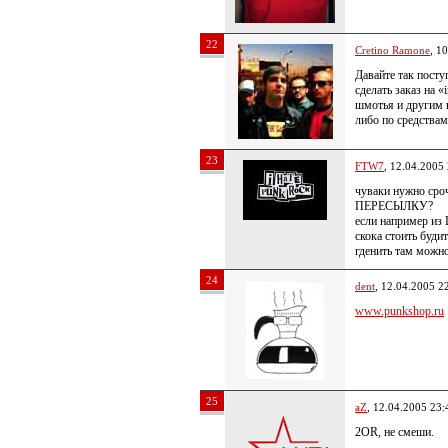
22
Cretino Ramone
, 1
Давайте так посту
сделать заказ на 
шмотья и другим ю
либо по средства
23
FTW7
, 12.04.2005
чуваки нужно сроч
ПЕРЕСЫЛКУ?
если например из
скока стоить будит
гденить там можно
24
dent
, 12.04.2005 2
www.punkshop.ru
25
aZ
, 12.04.2005 23:
2OR, не смеши.