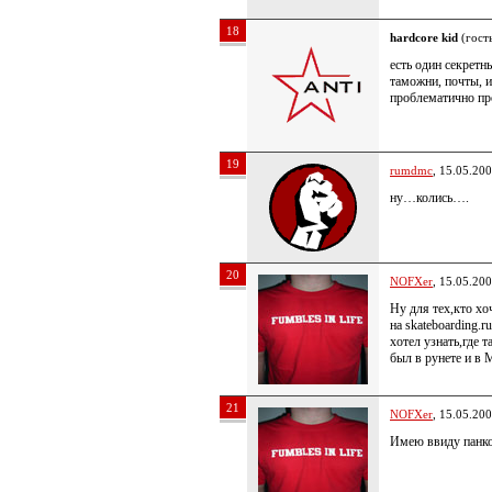
18
hardcore kid
(гость
есть один секретн
таможни, почты, и
проблематично про
19
rumdmc
, 15.05.20
ну…колись….
20
NOFXer
, 15.05.20
Ну для тех,кто х
на skateboarding.
хотел узнать,где т
был в рунете и в
21
NOFXer
, 15.05.20
Имею ввиду панк