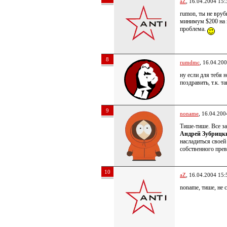
aZ
, 16.04.2004 15:
rumon, ты не вруб
минимум $200 на 
проблема.
8
rumdmc
, 16.04.20
ну если для тебя 
поздравить, т.к. т
9
noname
, 16.04.200
Тише-тише. Все з
Андрей Зубрицки
насладиться свое
собственного прев
10
aZ
, 16.04.2004 15:
noname, тише, не 