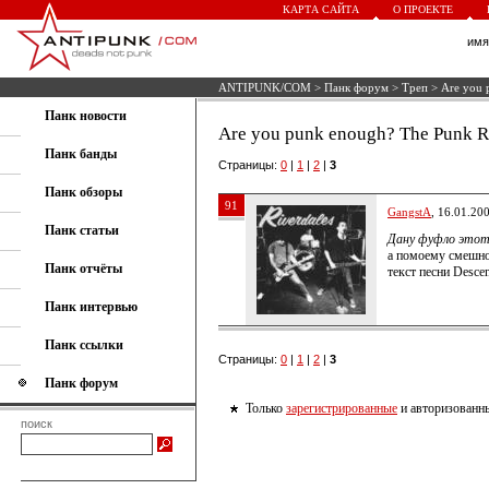
КАРТА САЙТА
О ПРОЕКТЕ
им
ANTIPUNK/COM
>
Панк форум
>
Треп
> Are you 
Панк новости
Are you punk enough? The Punk R
Панк банды
Страницы:
0
|
1
|
2
|
3
Панк обзоры
91
GangstA
, 16.01.20
Панк статьи
Дану фуфло этот
а помоему смешно
Панк отчёты
текст песни Descen
Панк интервью
Панк ссылки
Страницы:
0
|
1
|
2
|
3
Панк форум
Только
зарегистрированные
и авторизованны
поиск