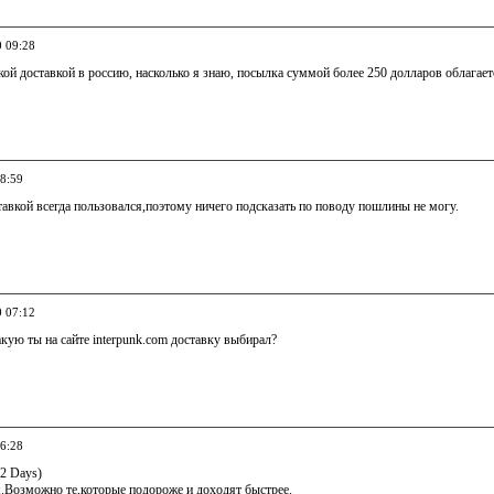
0 09:28
кой доставкой в россию, насколько я знаю, посылка суммой более 250 долларов облага
18:59
тавкой всегда пользовался,поэтому ничего подсказать по поводу пошлины не могу.
0 07:12
акую ты на сайте interpunk.com доставку выбирал?
16:28
-12 Days)
я.Возможно те,которые подороже и доходят быстрее.