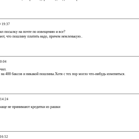
0 19:37
ил посылку на почте по извещению и все?
ают, что пошлину платить надо, причем немленькую..
20:04
учил.
з на 400 баксов и никакой пошлины.Хотя с тех пор могло что-нибудь измениться.
 14:24
ваще не принимают кредитки из рашки
 16:52