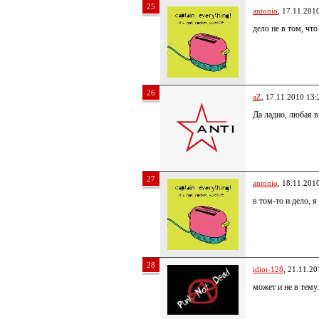
25
antonio
, 17.11.201
дело не в том, чт
26
aZ
, 17.11.2010 13:
Да ладно, любая в
27
antonio
, 18.11.201
в том-то и дело, я
28
idiot-128
, 21.11.20
может и не в тему