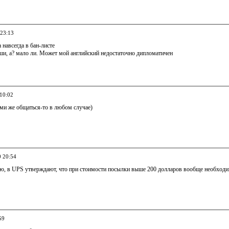
 23:13
 навсегда в бан-листе
ши, а? мало ли. Может мой английский недостаточно дипломатичен
 10:02
ними же общаться-то в любом случае)
0 20:54
ю, в UPS утверждают, что при стоимости посылки выше 200 долларов вообще необход
59