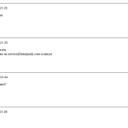
 21:29
om
 21:30
сать
же на service@interpunk.com и нихуя
 10:44
чают!
 21:48