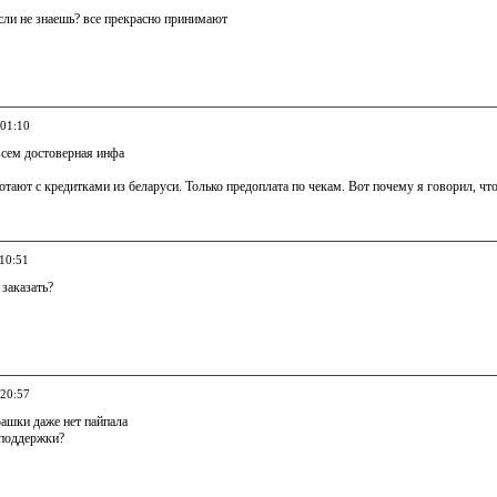
если не знаешь? все прекрасно принимают
 01:10
овсем достоверная инфа
отают с кредитками из беларуси. Только предоплата по чекам. Вот почему я говорил, что 
 10:51
 заказать?
 20:57
рашки даже нет пайпала
 поддержки?