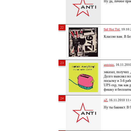
Ну да, личное при
22
Sid Hoi Tid
, 19.10
Классно вам. В Бе
23
antonio
, 16.11.201
заказал, получил.
Долго выяснял все
посылку в 3-6 раб
UPS exp, так как 
фишку и бесплатн
24
aZ
, 16.11.2010 11:
Ну ты баянист. В 