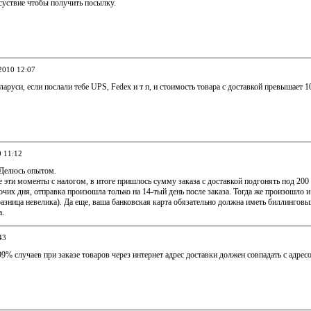
суствие чтобы получить посылку.
.2010 12:07
ларуси, если послали тебе UPS, Fedex и т п, и стоимость товара с доставкой превышает 1
0 11:12
 Делюсь опытом.
 эти моменты с налогом, в итоге пришлось сумму заказа с доставкой подгонять под 200 е
очих дня, отправка произошла только на 14-тый день после заказа. Тогда же произошло 
разница невелика). Да еще, ваша банковская карта обязательно должна иметь биллинговы
а.
43
99% случаев при заказе товаров через интернет адрес доставки должен совпадать с адрес