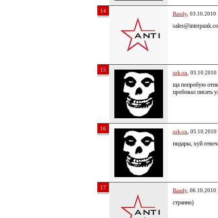
14
Randy
, 03.10.2010
sales@interpunk.c
15
ork-ru
, 03.10.2010
ща попробую отпи
пробовал писать у
16
ork-ru
, 05.10.2010
пидары, хуй отве
17
Randy
, 06.10.2010
странно)