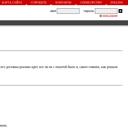
КАРТА САЙТА
О ПРОЕКТЕ
КОНТАКТЫ
СПОНСОРСТВО
ENGLISH
имя
пароль
регистрация
го доставка реально идет, все ли ок с поалтой было и, самое главное, как решали
мать.