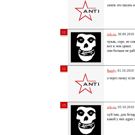
зачем это писать 
11
ork-ru
, 30.09.2010
чувак, соре, не с
вот в чем цимес
они больше не раб
12
Randy
, 01.10.2010
а через палку если
13
ork-ru
, 03.10.2010
хуй там, для бела
какой у них адрес