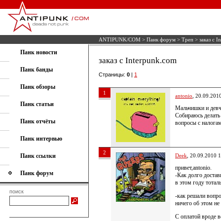
ANTIPUNK/COM
>
Панк форум
>
Треп
> заказ с I
Панк новости
заказ с Interpunk.com
Панк банды
Страницы:
0
|
1
Панк обзоры
1
antonio
, 20.09.201
Панк статьи
Мальчишки и девч
Собираюсь делать 
Панк отчёты
вопросы с налогам
Панк интервью
2
Панк ссылки
Deek
, 20.09.2010 
привет,antonio.
Панк форум
-Как долго достав
в этом году тотал
поиск
-как решали вопр
ничего об этом не
С оплатой вроде в