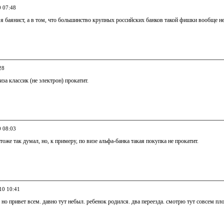
0 07:48
о я баянист, а в том, что большинство крупных российских банков такой фишки вообще не
28
иза классик (не электрон) прокатит.
0 08:03
 тоже так думал, но, к примеру, по визе альфа-банка такая покупка не прокатит.
10 10:41
. но привет всем. давно тут небыл. ребенок родился. два переезда. смотрю тут совсем пл