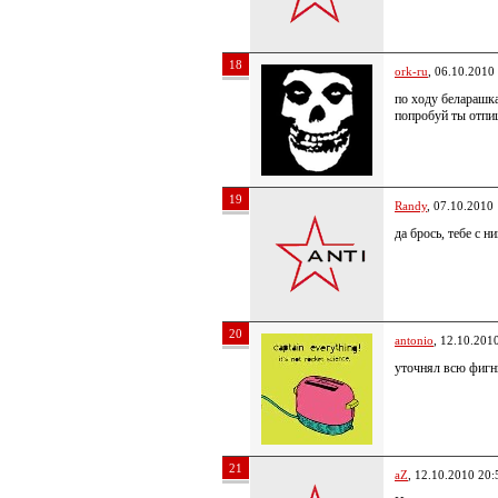
18
ork-ru
, 06.10.2010
по ходу беларашка
попробуй ты отпи
19
Randy
, 07.10.2010
да брось, тебе с 
20
antonio
, 12.10.201
уточнял всю фигн
21
aZ
, 12.10.2010 20: