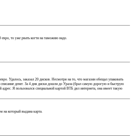
0 евро, то уже рвать когти на таможню надо.
вро. Удалось, заказал 20 дисков. Несмотря на то, что магазин обещал упаковать
и списание денег. За 4 дня диски дошли до Урала (брал самую дорогую и быструю
й адрес. Я пользовался специальной картой ВТБ дял интернета, она имеет такую
ом на который выдана карта.