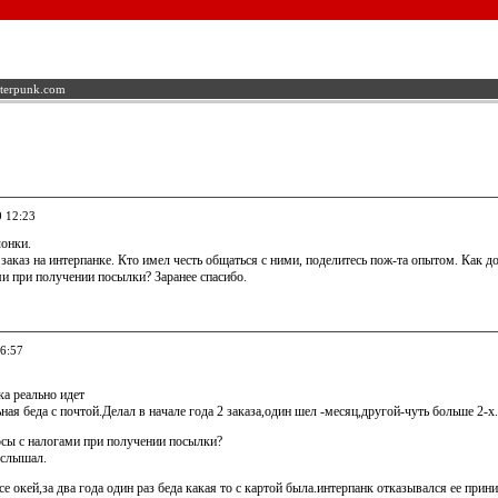
nterpunk.com
0 12:23
онки.
заказ на интерпанке. Кто имел честь общаться с ними, поделитесь пож-та опытом. Как дол
и при получении посылки? Заранее спасибо.
16:57
ка реально идет
ьная беда с почтой.Делал в начале года 2 заказа,один шел -месяц,другой-чуть больше 2-х.
осы с налогами при получении посылки?
 слышал.
се окей,за два года один раз беда какая то с картой была.интерпанк отказывался ее прини