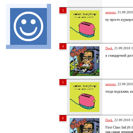
3
antonio
, 21.09.201
ну просто курьерс
4
Deek
, 21.09.2010 
я стандартной дос
5
antonio
, 22.09.201
тогда подскажи, к
6
Deek
, 22.09.2010 
First Class Intl (6
она самая дешева