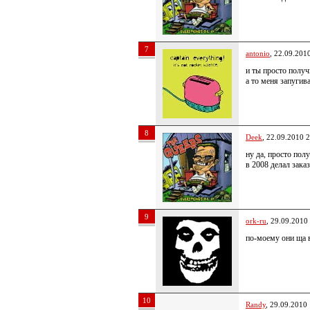
7
antonio
, 22.09.201
и ты просто получ
а то меня запугив
8
Deek
, 22.09.2010 
ну да, просто пол
в 2008 делал зака
9
ork-ru
, 29.09.2010
по-моему они ща 
10
Randy
, 29.09.2010