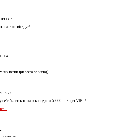
2009 14:31
 ты настоящий друг!
 15:04
 у них песни три всего то знаю))
09 15:27
у себе билетик на панк концерт за 50000 — Super VIP!!!
ts...
52