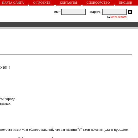
КАРТА САЙТА
О ПРОЕКТЕ
КОНТАКТЫ
СПОНСОРСТВО
ENGLISH
имя
пароль
регистрация
УБ!!!!
ем городе
тальных
, мне ответлили «ты еблан очкастый, что ты лепишь??? твои понятия уже в прошлом