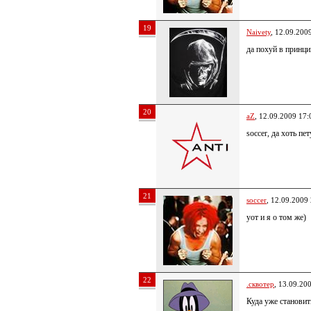
19
Naivety
, 12.09.200
да похуй в принци
20
aZ
, 12.09.2009 17:
soccer, да хоть пе
21
soccer
, 12.09.2009
уот и я о том же)
22
.сквотер
, 13.09.20
Куда уже станови