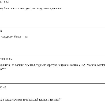
09 19:24
ога, билеты в эти вип супер вип зону стоили дешевле.
22
о «хардкор»-банда — да.
.2009 08:05
окалипсис, то больше, чем на 3 года мне карточка не нужна. Только VISA, Maestro, Maste
дами.
 12:45
к в тегах значится. и че дальше? так прям цепляет?