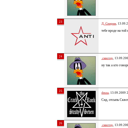
23
Д. Спирин
, 13.09.
тебе вроде на той 
24
.сквотер
, 13.09.20
ну так а кто гово
25
dmza
, 13.09.2009 
Сид, отсыпь Скво
26
.сквотер
, 13.09.20