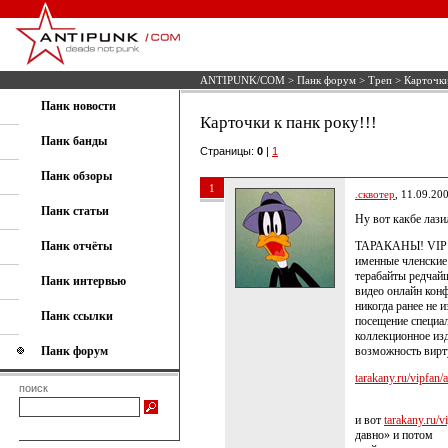
ANTIPUNK/COM
>
Панк форум
>
Треп
> Карточки
Панк новости
Карточки к панк року!!!
Панк банды
Страницы:
0
|
1
Панк обзоры
1
.сквотер
, 11.09.20
Панк статьи
Ну вот какбе лаз
Панк отчёты
ТАРАКАНЫ! VIP 
именные членские
терабайты редчай
Панк интервью
видео онлайн кон
никогда ранее не 
Панк ссылки
посещение специа
коллекционное изд
Панк форум
возможность вирт
tarakany.ru/vipfan/a
поиск
и вот
tarakany.ru/vi
давно» и потом