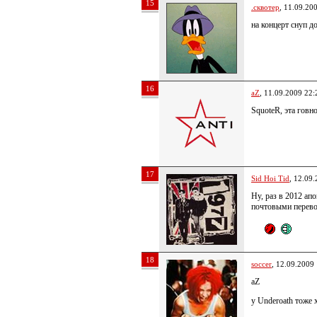
15
.сквотер
, 11.09.20
на концерт снуп д
16
aZ
, 11.09.2009 22:
SquoteR, эта говн
17
Sid Hoi Tid
, 12.09
Ну, раз в 2012 ап
почтовыми перево
18
soccer
, 12.09.2009
aZ
у Underoath тоже х