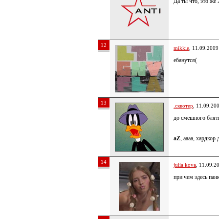
Да ты что, это ж
12
mikkie
, 11.09.2009
ебанутся(
13
.сквотер
, 11.09.20
до смешного блять
aZ
, аааа, хардкор
14
julia kova
, 11.09.2
при чем здесь пан