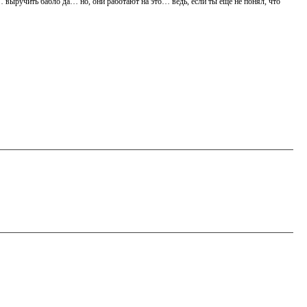
ь… выручить бабло да… но, они работают на это… ведь, если ты еще не понял, что