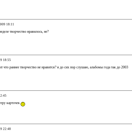
2009 18:11
неделе творчество нравилось, не?
09 18:55
рит что раннее творчество не нравится? я до сих пор слушаю, альбомы года так до 2003
22:45
теру карточек
09 22:48