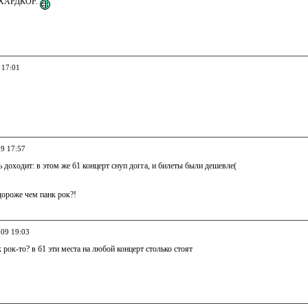
е ХАРДКОР.
 17:01
09 17:57
 доходит: в этом же б1 концерт снуп догга, и билеты были дешевле(
 дороже чем панк рок?!
009 19:03
к рок-то? в б1 эти места на любой концерт столько стоят