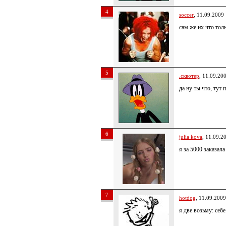
4
soccer
, 11.09.2009
сам же их что тол
5
.сквотер
, 11.09.20
да ну ты что, тут
6
julia kova
, 11.09.2
я за 5000 заказала
7
hotdog
, 11.09.2009
я две возьму: себе