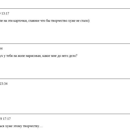
9 13:17
пе на эти карточки, главное что бы творчество хуже не стало)
04
тух у тебя на жопе нарисован, какое мне до него дело?
 23:34
09 17:17
ться хуже этому творчеству…