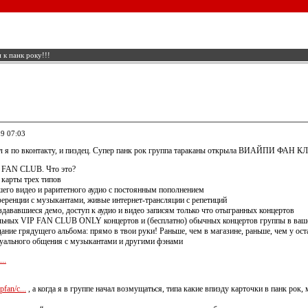
 к панк року!!!
09 07:03
ил я по вконтакту, и пиздец. Супер панк рок группа тараканы открыла ВИАЙПИ ФАН КЛ
FAN CLUB. Что это?
 карты трех типов
шего видео и раритетного аудио с постоянным пополнением
ференции с музыкантами, живые интернет-трансляции с репетиций
издававшиеся демо, доступ к аудио и видео записям только что отыгранных концертов
льных VIP FAN CLUB ONLY концертов и (бесплатно) обычных концертов группы в ваш
ание грядущего альбома: прямо в твои руки! Раньше, чем в магазине, раньше, чем у ос
уального общения с музыкантами и другими фэнами
...
pfan/c...
, а когда я в группе начал возмущаться, типа какие впизду карточки в панк рок