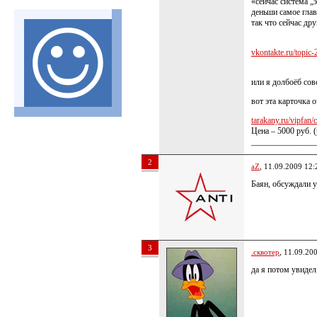
«сейчас система „
деньши самое глав
так что сейчас др
vkontakte.ru/topic-2
или я долбоёб сов
вот эта карточка о
tarakany.ru/vipfan/c
Цена – 5000 руб. 
_______________
2
aZ
, 11.09.2009 12:
Баян, обсуждали у
3
.сквотер
, 11.09.20
да я потом увидел