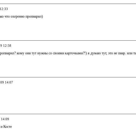
 12:33
ько что охеренно пропиарил)
09 12:58
 пропиарил? кому они тут нужны со своими карточками?!) я думаю тут, это не пиар. или т
009 14:07
 14:09
 и Косте