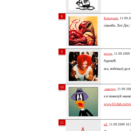
8
Kokapunk
, 11.09.
спасибо, Хот Дог,
9
soccer
, 11.09.2009
SquoteR
ага, побежал) да я
10
.сквотер
, 11.09.20
а я пожалуй закаж
www.b1club.ru/even
11
aZ
, 11.09.2009 16: