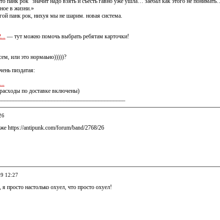
это панк рок“ значит надо взять и съесть гавно уже ушла… заебал как этого не понимат
ное в жизни.»
угой панк рок, нихуя мы не шарим. новая система.
...
— тут можно помочь выбрать ребятам карточки!
сем, или это нормаьно)))))?
чень пиздатая:
...
(расходы по доставке включены)
___________________________________________
26
же https://antipunk.com/forum/band/2768/26
09 12:27
, я просто настолько охуел, что просто охуел!