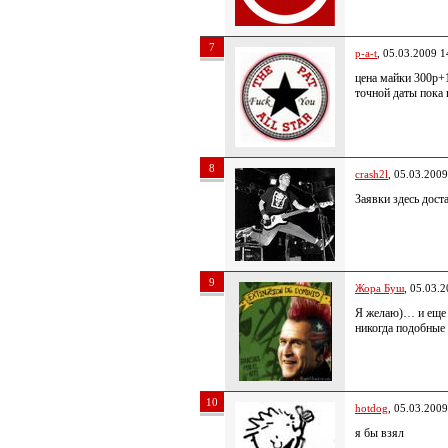
7
p-a-t
, 05.03.2009 1
цена майки 300р+1
точной даты пока 
8
crash2l
, 05.03.2009
Заявки здесь дост
9
Жора Буш
, 05.03.
Я желаю)… и еще 
никогда подобные 
10
hotdog
, 05.03.2009
я бы взял