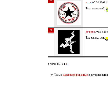
29
p-a-t
, 06.04.2009 1
Таки заказывай
30
lintpunx
, 06.04.20
Так закажу ведь
Страницы:
0
|
1
Только
зарегистрированные
и авторизованны