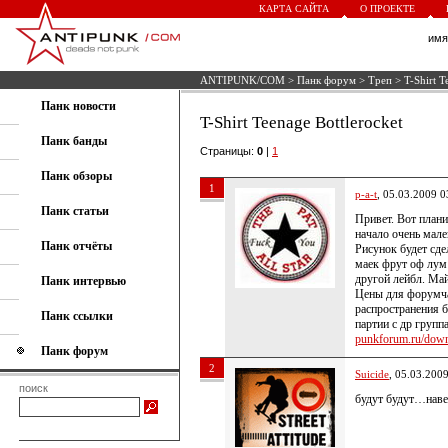
КАРТА САЙТА
О ПРОЕКТЕ
им
ANTIPUNK/COM
>
Панк форум
>
Треп
> T-Shirt T
Панк новости
T-Shirt Teenage Bottlerocket
Панк банды
Страницы:
0
|
1
Панк обзоры
1
p-a-t
, 05.03.2009 0
Панк статьи
Привет. Вот план
начало очень мален
Панк отчёты
Рисунок будет сде
маек фрут оф лум 
другой лейбл. Май
Панк интервью
Цены для форумча
распространения б
Панк ссылки
партии с др групп
punkforum.ru/down
Панк форум
2
Suicide
, 05.03.200
поиск
будут будут…наве