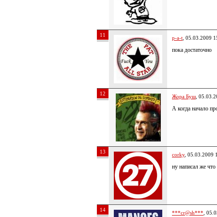
11
p-a-t
, 05.03.2009 1
пока достаточно
12
Жора Буш
, 05.03.
А когда начало п
13
corky
, 05.03.2009 
ну написал же что
14
***cr@sh***
, 05.