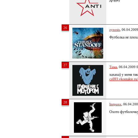
дрэды)
26
zynosis
, 06.04.200
Футболка не плох
27
Тима
, 06.04.2009 
хахаха) у меня та
cs693.vkontakte.ru/
28
lintpunx
, 06.04.20
Охото футболочк