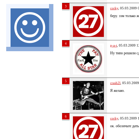
3
corky
, 05.03.2009 
беру. ээм только 
4
p-a-t
, 05.03.2009 1
Ну типо решили сд
5
crash2l
, 05.03.2009
Я желаю.
6
corky
, 05.03.2009 
ок. обознчьте дат