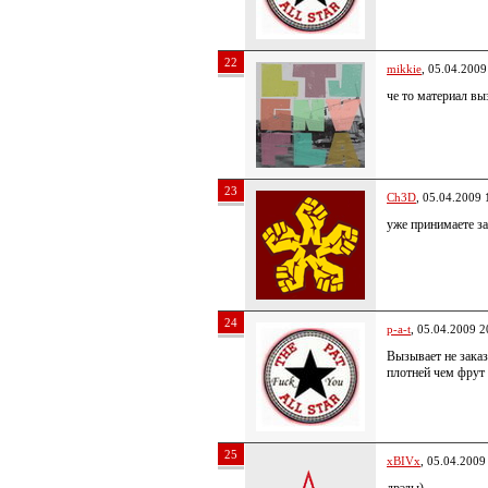
22
mikkie
, 05.04.2009
че то материал в
23
Ch3D
, 05.04.2009 
уже принимаете з
24
p-a-t
, 05.04.2009 2
Вызывает не зака
плотней чем фрут 
25
xBIVx
, 05.04.2009