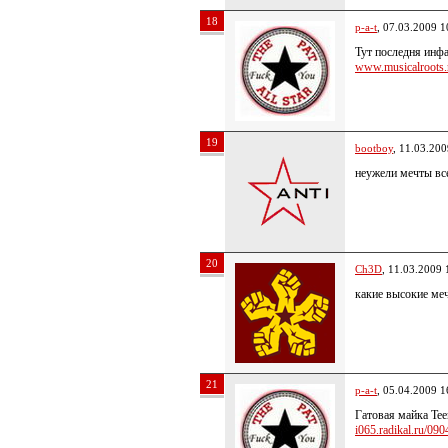
18
p-a-t
, 07.03.2009 1
Тут последня инфа
www.musicalroots.r
19
bootboy
, 11.03.200
неужели мечты вс
20
Ch3D
, 11.03.2009 
какие высокие м
21
p-a-t
, 05.04.2009 1
Гатовая майка Teen
i065.radikal.ru/0904