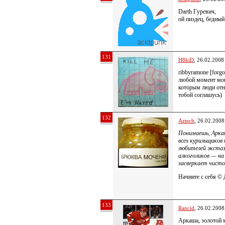
Darth Гуревич,
ой пиздец, бедный
131
H8kiD
, 26.02.2008
ribbyramone [forgot
любой момент могу
которым люди отн
тобой соглашусь)
132
Aztech
, 26.02.2008
Понимаешь, Арка
всех курильщиков 
любителей экста
алкоголиков — на
засверкает чист
Начните с себя © 
133
Rancid
, 26.02.2008
Аркаша, золотой м