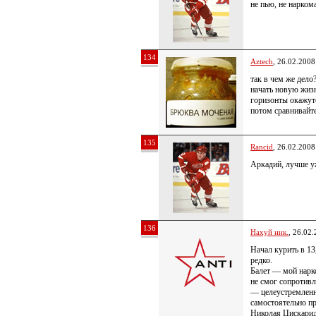
не пью, не нарком
134
Aztech
, 26.02.2008
так в чем же дело
начать новую жиз
горизонты окажут
потом сравнивай
135
Rancid
, 26.02.2008
Аркадий, лучше уж
136
Нахуй ник.
, 26.02
Начал курить в 13
редко.
Балет — мой нарк
не смог сопротивл
— целеустремленн
самостоятельно п
Николая Цискаридз