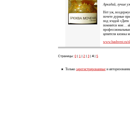
Аркадий, лучше уж
Нет уж, воздержус
почете дурные пр
под эгидой «Дитя 
помнится мне… ай,
профессиональные 
ценителя кизяка м
www.bashvest.ru/s
Страницы:
0
|
1
|
2
|
3
|
4
|
5
Только
зарегистрированные
и авторизованны