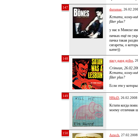
147
durumar
, 26.02.20
Кстати, кому-ниб
filter plus?
у нас в Минске им
пачках ещё по ук
пачка такая раздви
сигареты, о котор
катят))
148
stacy gang gribo
, 2
Crimean, 26.02.20
Кстати, кому-ниб
filter plus?
Если эти у которы
149
H8kiD
, 26.02.2008
Кстати когда поя
моему отличная ш
150
Aztech
, 27.02.2008