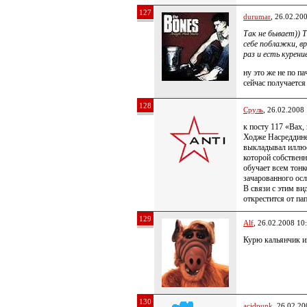
127
durumar
, 26.02.20
Так не бывает)) Т
себе поблажки, в
раз и есть курени
ну это же не по па
сейчас получается
128
Сруль
, 26.02.2008
к посту 117 «Вах,
Ходже Насреддине
выкладывал иллюст
которой собствен
обучает всем тон
зачарованного ос
В связи с этим ви
открестится от па
129
Alf
, 26.02.2008 10
Курю кальянчик и
130
acidpunk
, 26.02.20