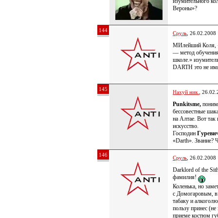
изумительного ко
Вероны»?
144
Сруль
, 26.02.2008
МИлейший Коля, «
— метод обучения
школе.» изумител
DARTH это не им
145
Нахуй ник.
, 26.02
Punkitsme,
поним
бессовестные шака
на Алтае. Вот так
искусство.
Господин
Гуревич
«Darth». Звание?
146
Сруль
, 26.02.2008
Darklord of the S
фамилия!
Коленька, но заме
с Домогаровым, в
табаку и алкоголю
пользу принес (не
приеме костюм губ