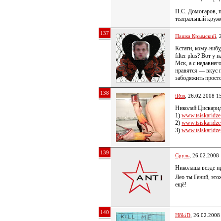
П.С. Домогаров, 
театральный круж
137
Пашка Крымский
, 
Кстати, кому-нибу
filter plus? Вот у
Мск, а с недавнег
нравятся — вкус 
забодяжить просто
138
iRus
, 26.02.2008 1
Николай Цискаридз
1)
www.tsiskaridze.
2)
www.tsiskaridze.
3)
www.tsiskaridze.
139
Сруль
, 26.02.2008
Николаша везде 
Лео ты Гений, эт
ещё!
140
H8kiD
, 26.02.2008