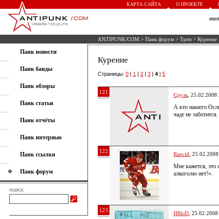
КАРТА САЙТА
О ПРОЕКТЕ
им
ANTIPUNK/COM
>
Панк форум
>
Треп
> Курение
Панк новости
Курение
Панк банды
Страницы:
0
|
1
|
2
|
3
|
4
|
5
Панк обзоры
121
Сруль
, 25.02.2008
Панк статьи
А кто нашего Осли
чаде не заботится.
Панк отчёты
Панк интервью
122
Панк ссылки
Rancid
, 25.02.2008
Мне кажется, это 
Панк форум
алкоголю нет!».
поиск
123
H8kiD
, 25.02.2008