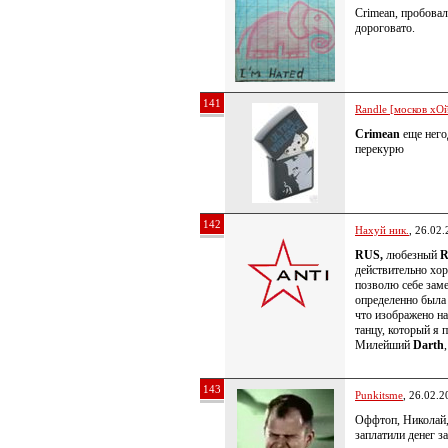
Crimean, пробовал
дороговато.
141
Randle [москов хОй
Crimean
еще негод
перекурю
142
Нахуй ник.
, 26.02
RUS,
любезный
действительно хо
позволю себе заме
определенно была
что изображено н
танцу, который я 
Милейший
Darth
143
Punkitsme
, 26.02.2
Оффтоп, Николай, 
заплатили денег з