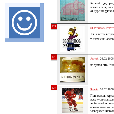
Курю 4 года, пре
пачку в день, на 
от курения удовол
124
ribbyramone [тру т
Ты не в том возра
ты начнешь жалова
125
Aztech
, 26.02.2008
не думал, что Рэн
126
Rancid
, 26.02.2008
Понимаешь, Аркаш
всех курильщиков
любителей экстаз
алкоголиков — на
засверкает чистот